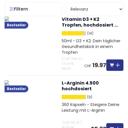
Filtern
Vitamin D3 + K2
Tropfen, hochdosiert &
Bestseller
vegetarisch
(14)
50ml - D3 + K2: Dein täglicher
Gesundheitskick in einem
Tropfen
(
CHF 399.40
/
1L
)
inkl.
19.97
CHF
MwSt
L-Arginin 4.500
hochdosiert
Bestseller
(9)
360 Kapseln - Steigere Deine
Leistung mit L-Arginin
(
CHF 82.18
/
1kg
)
inkl.