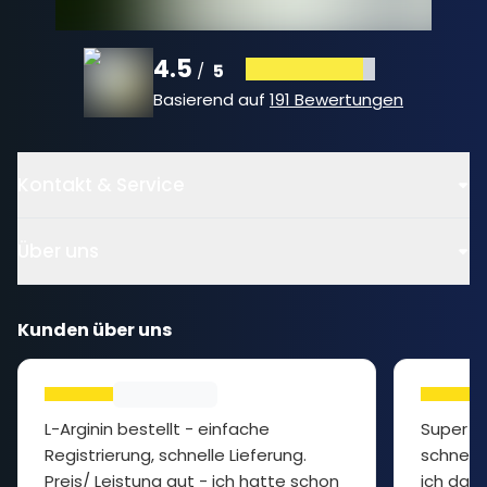
4.5
5
/
Basierend auf
191 Bewertungen
Kontakt & Service
Über uns
Kunden über uns
L-Arginin bestellt - einfache
Super P
Registrierung, schnelle Lieferung.
schnelle
Preis/ Leistung gut - ich hatte schon
ich das 