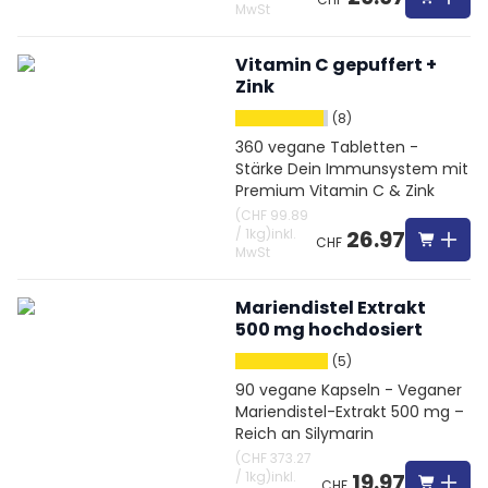
MwSt
Vitamin C gepuffert +
Zink
(8)
360 vegane Tabletten -
Stärke Dein Immunsystem mit
Premium Vitamin C & Zink
(
CHF 99.89
/
1kg
)
inkl.
26.97
CHF
MwSt
Mariendistel Extrakt
500 mg hochdosiert
(5)
90 vegane Kapseln - Veganer
Mariendistel-Extrakt 500 mg –
Reich an Silymarin
(
CHF 373.27
/
1kg
)
inkl.
19.97
CHF