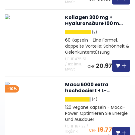
MwSt
Kollagen 300 mg +
Hyaluronsäure 100 mg
hochdosiert
(2)
60 Kapseln - Eine Formel,
doppelte Vorteile: Schönheit &
Gelenkunterstützung
(
CHF 475.51
/
1kg
)
inkl.
20.97
CHF
MwSt
Maca 5000 extra
-10%
hochdosiert + L-
Arginin + OPC +
(4)
Vitamine + Zink
120 vegane Kapseln - Maca-
Power: Optimieren Sie Energie
und Ausdauer
(
CHF 187.22
/
19.77
CHF
1kg
)
inkl.