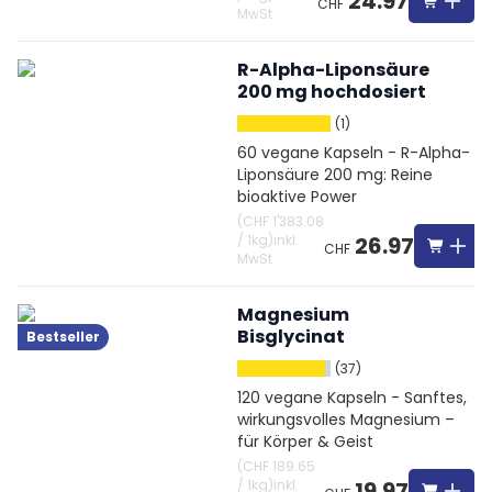
24.97
CHF
MwSt
R-Alpha-Liponsäure
200 mg hochdosiert
(1)
60 vegane Kapseln - R-Alpha-
Liponsäure 200 mg: Reine
bioaktive Power
(
CHF 1'383.08
/
1kg
)
inkl.
26.97
CHF
MwSt
Magnesium
Bisglycinat
Bestseller
(37)
120 vegane Kapseln - Sanftes,
wirkungsvolles Magnesium –
für Körper & Geist
(
CHF 189.65
/
1kg
)
inkl.
19.97