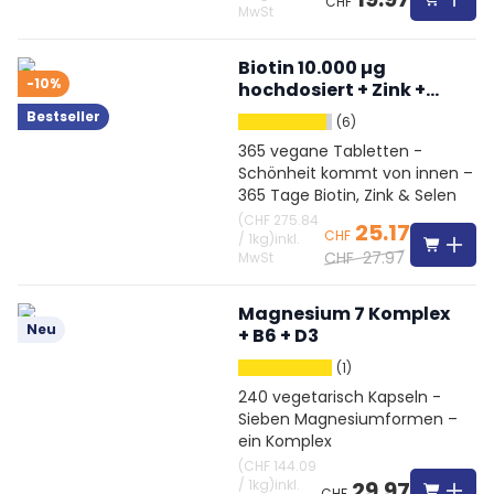
CHF
MwSt
Biotin 10.000 µg
-10%
hochdosiert + Zink +
Selen
Bestseller
(6)
365 vegane Tabletten -
Schönheit kommt von innen –
365 Tage Biotin, Zink & Selen
(
CHF 275.84
25.17
CHF
/
1kg
)
inkl.
CHF
27.97
MwSt
Magnesium 7 Komplex
Neu
+ B6 + D3
(1)
240 vegetarisch Kapseln -
Sieben Magnesiumformen –
ein Komplex
(
CHF 144.09
/
1kg
)
inkl.
29.97
CHF