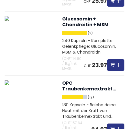
25.97
CHF
MwSt
Glucosamin +
Chondroitin + MSM
(2)
240 Kapseln - Komplette
Gelenkpflege: Glucosamin,
MSM & Chondroitin
(
CHF 114.80
/
1kg
)
inkl.
23.97
CHF
MwSt
OPC
Traubenkernextrakt
hochdosiert + Vitamin
(12)
C
180 Kapseln - Belebe deine
Haut mit der Kraft von
Traubenkernextrakt und
Vitamin C
(
CHF 157.64
/
1kg
)
inkl.