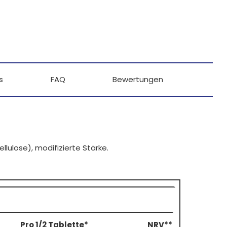
s
FAQ
Bewertungen
Cellulose), modifizierte Stärke.
Pro 1/2 Tablette*
NRV**