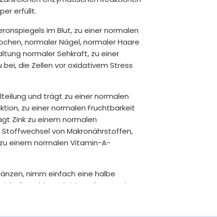
er erfüllt.
eronspiegels im Blut, zu einer normalen
nochen, normaler Nägel, normaler Haare
altung normaler Sehkraft, zu einer
ei, die Zellen vor oxidativem Stress
llteilung und trägt zu einer normalen
tion, zu einer normalen Fruchtbarkeit
ägt Zink zu einem normalen
 Stoffwechsel von Makronährstoffen,
 zu einem normalen Vitamin-A-
gänzen, nimm einfach eine halbe
ich die Tablette leicht teilen. Durch
ganzes Jahr.
nur das, was wirklich wichtig ist – frei