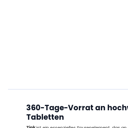
360-Tage-Vorrat an hoch
Tabletten
Zink
ist ein essenzielles Spurenelement, das a