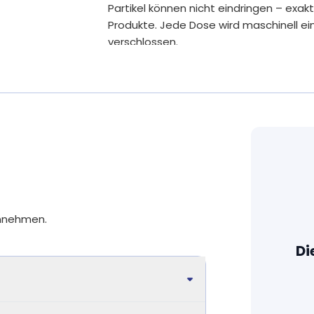
ion bei.
Partikel können nicht eindringen – exak
nd einer normalen Reproduktion bei.
Produkte. Jede Dose wird maschinell ei
osteronspiegels im Blut bei.
verschlossen.
.
Ohne Gentechnik, kennzeichnungsp
bei.
Zusätze
Bei uns kommen nur sorgfältig ausgesuc
ei.
Fertigpackung. Wir erreichen beste Biov
bewusst ausgewählte Rohstoffe.
Stoffwechsel bei.
wechsel bei.
Auf unnötige Zusätze verzichten wir, wi
ffwechsel bei.
Aromastoffe oder das Trennmittel Mag
nötig verwenden wir pflanzliche Füllstoff
Akazienfaser.
innehmen.
Alle Produkte sind so rein wie möglich: d
Di
stehen im Vordergrund. Fast alle unser
Gluten, Laktose und anderen kennzeich
Unsere Nahrungsergänzungsmittel werd