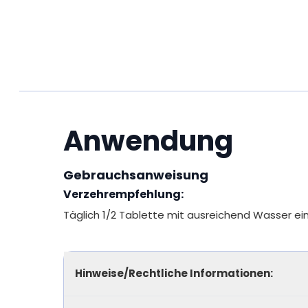
Zink trägt zu einer normalen kognitiven Funkt
Zink trägt zu einer normalen Fruchtbarkeit u
Zink trägt zur Erhaltung eines normalen Test
Zink trägt zur Erhaltung normaler Sehkraft bei
Zink trägt zu einer normalen Eiweißsynthese 
Zink hat eine Funktion bei der Zellteilung.
Zink trägt zu einer normalen DNA-Synthese b
Anwendung
Zink trägt zu einem normalen Kohlenhydrat-
Zink trägt zu einem normalen Fettsäurestoff
Gebrauchsanweisung
Zink trägt zu einem normalen Vitamin-A-Sto
Verzehrempfehlung:
Täglich 1/2 Tablette mit ausreichend Wasser e
Hinweise/Rechtliche Informationen: