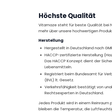
uten und Laktose.
Höchste Qualität
versorgung je nach Ernährungsweise
t eine praktische Möglichkeit, die
Vitamaze steht für beste Qualität bei 
mehr über unsere hochwertigen Produk
ensmittelsicherheit (EFSA) zugelassene
Herstellung
Hergestellt in Deutschland nach GM
HACCP-zertifizierte Herstellung (Haza
Das HACCP Konzept dient der Sichers
i.
Lebensmitteln.
Registriert beim Bundesamt für Ver
(BVL) lt. Gesetz.
Verkehrsfähigkeit bestätigt von u
m Stress zu schützen.
Rechtsexperten in Deutschland.
von Makronährstoffen bei.
Jedes Produkt wird in einem Reinraum p
mmunsystems bei.
bleiben die Temperatur, die Luftfeucht