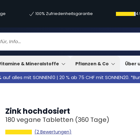
age
100% Zufriedenheitsgarantie
4.
Vitamine & Mineralstoffe
Pflanzen & Co
Über 
% auf alles mit SONNEN10 | 20 % ab 75 CHF mit SONNEN20. *B
Zink hochdosiert
180 vegane Tabletten
(360 Tage)
(2 Bewertungen)