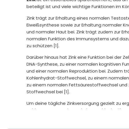
beteiligt ist und viele wichtige Funktionen im Körp
Zink trägt zur Erhaltung eines normalen Testost
Eiweißsynthese sowie zur Erhaltung normaler K
und normaler Haut bei. Zink trägt zudem zur Erh
normalen Funktion des Immunsystems und dazu b
zu schützen [1].
Darüber hinaus hat Zink eine Funktion bei der Ze
DNA-Synthese, zu einer normalen kognitiven Funk
und einer normalen Reproduktion bei. Zudem tr
Kohlenhydrat-Stoffwechsel, zu einem normalen
zu einem normalen Fettsäurestoffwechsel und
Stoffwechsel bei [1].
Um deine tägliche Zinkversorgung gezielt zu er
Tablette pro Tag ein. Dank der Bruchkerbe lässt s
die hohe Dosierung reicht eine Packung für ein 
Außerdem enthält das Zinkpräparat von Vitamaze 