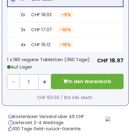
2x
CHF 18.02
-
5%
3x
CHF 17.07
-
10%
4x
CHF 16.12
-
15%
Dein persönlicher Rabatt
1 x
180 vegane Tabletten
(
360
Tage
)
CHF 18.97
Auf Lager
1
x
CHF 0.00
-
%
In den Warenkorb
CHF 150.56
/
1KG
inkl. MwSt.
Kostenloser Versand über 49 CHF
Lieferzeit 2-4 Werktage
100 Tage Geld-zurück-Garantie