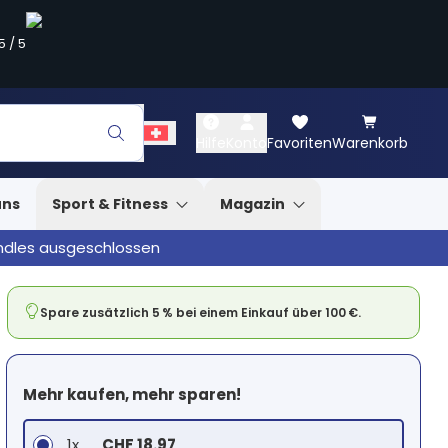
5
/
5
Hilfe
Konto
Favoriten
Warenkorb
uns
Sport & Fitness
Magazin
undles ausgeschlossen
Spare zusätzlich 5 % bei einem Einkauf über 100 €.
Mehr kaufen, mehr sparen!
1x
CHF 18.97