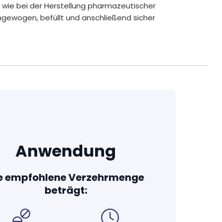
t wie bei der Herstellung pharmazeutischer
ngewogen, befüllt und anschließend sicher
flichtige Allergene und unnötige
hte und hochwertige Inhaltsstoffe in die
erfügbarkeit bei vielen unserer Produkte durch
e zum Beispiel künstliche Farb- und
nesiumstearat. Nur wenn technisch unbedingt
e wie mikrokristalline Cellulose oder
Anwendung
ie Kraft und Verträglichkeit der Wirkstoffe
e empfohlene Verzehrmenge
e Nahrungsergänzungsmittel sind frei von
beträgt:
nungspflichtigen Allergenen.
en von unabhängigen und akkreditierten