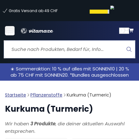
Gratis Versand ab 49 CHF
Menü
☀️ Sommeraktion: 10 % auf alles mit SONNEN10 | 20 %
ab 75 CHF mit SONNEN20. *Bundles ausgeschlossen
Startseite
Pflanzenstoffe
Kurkuma (Turmeric)
Kurkuma (Turmeric)
Wir haben
3 Produkte
, die deiner aktuellen Auswahl
entsprechen.