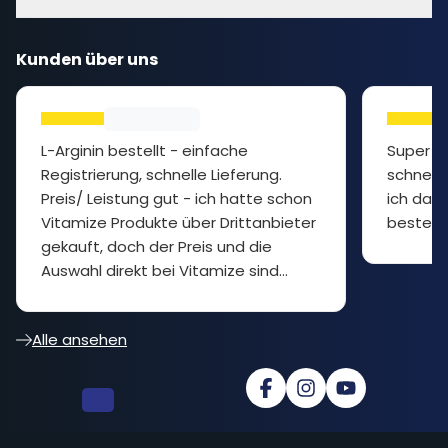
Kunden über uns
L-Arginin bestellt - einfache
Super P
Registrierung, schnelle Lieferung.
schnelle
Preis/ Leistung gut - ich hatte schon
ich das 
Vitamize Produkte über Drittanbieter
bestelle
gekauft, doch der Preis und die
Auswahl direkt bei Vitamize sind
besser... cooler Shop
Alle ansehen