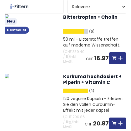
Filtern
Bittertropfen + Cholin
Neu
Bestseller
(6)
50 ml - Bitterstoffe treffen
auf moderne Wissenschaft.
(
CHF 339.40
/
1L
)
inkl.
16.97
CHF
MwSt
Kurkuma hochdosiert +
Piperin + Vitamin C
(3)
120 vegane Kapseln - Erleben
Sie den vollen Curcumin-
Effekt mit jeder Kapsel
(
CHF 200.86
/
1kg
)
inkl.
20.97
CHF
MwSt