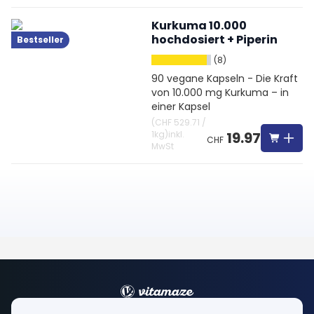
Kurkuma 10.000
hochdosiert + Piperin
Bestseller
(8)
90 vegane Kapseln - Die Kraft
von 10.000 mg Kurkuma – in
einer Kapsel
(
CHF 529.71
/
1kg
)
inkl.
19.97
CHF
MwSt