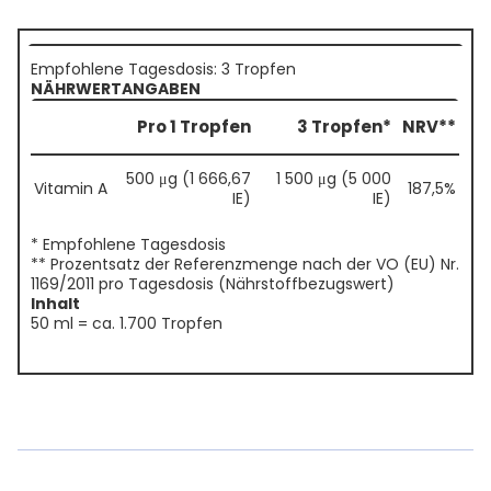
Empfohlene Tagesdosis: 3 Tropfen
NÄHRWERTANGABEN
Pro 1 Tropfen
3 Tropfen*
NRV**
500 μg (1 666,67
1 500 μg (5 000
Vitamin A
187,5%
IE)
IE)
* Empfohlene Tagesdosis
** Prozentsatz der Referenzmenge nach der VO (EU) Nr.
1169/2011 pro Tagesdosis (Nährstoffbezugswert)
Inhalt
50 ml = ca. 1.700 Tropfen