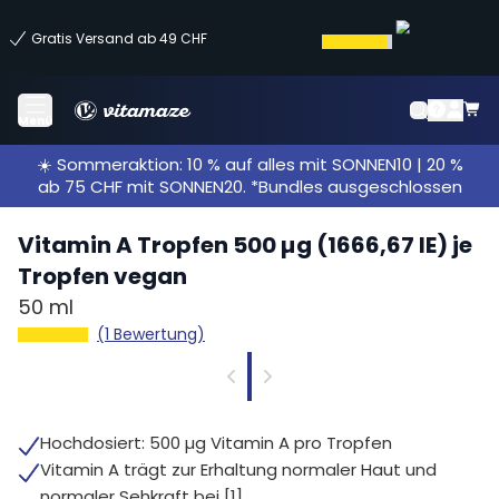
Gratis Versand ab 49 CHF
Menü
☀️ Sommeraktion: 10 % auf alles mit SONNEN10 | 20 %
ab 75 CHF mit SONNEN20. *Bundles ausgeschlossen
Vitamin A Tropfen 500 µg (1666,67 IE) je
Tropfen vegan
50 ml
(1 Bewertung)
Hochdosiert: 500 µg Vitamin A pro Tropfen
Vitamin A trägt zur Erhaltung normaler Haut und
normaler Sehkraft bei [1]