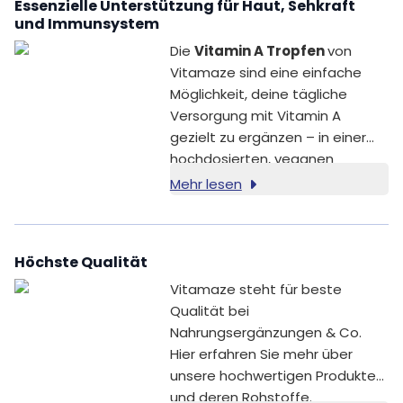
Essenzielle Unterstützung für Haut, Sehkraft
und Immunsystem
Die
Vitamin A Tropfen
von
Vitamaze sind eine einfache
Möglichkeit, deine tägliche
Versorgung mit Vitamin A
gezielt zu ergänzen – in einer
hochdosierten, veganen
Flüssigkeit. Nur drei Tropfen
Mehr lesen
liefern dir 500 µg Vitamin A in
Form von Retinylpalmitat, das
für seine Stabilität bekannt ist.
Höchste Qualität
Egal, ob du deine tägliche
Routine für Augen, Haut oder
Vitamaze steht für beste
Immunsystem ergänzen
Qualität bei
möchtest – Vitamin A spielt
Nahrungsergänzungen & Co.
dabei eine zentrale Rolle.
Hier erfahren Sie mehr über
unsere hochwertigen Produkte
und deren Rohstoffe.