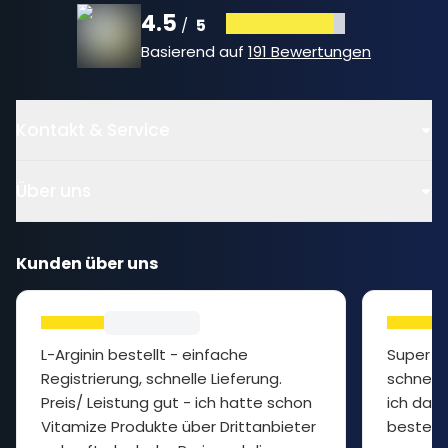
4.5
5
/
Basierend auf
191 Bewertungen
Kontakt & Service
Über uns
Kunden über uns
L-Arginin bestellt - einfache
Super P
Registrierung, schnelle Lieferung.
schnelle
Preis/ Leistung gut - ich hatte schon
ich das 
Vitamize Produkte über Drittanbieter
bestelle