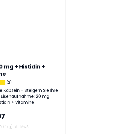
0 mg + Histidin +
ne
(2)
 Kapseln - Steigern Sie Ihre
& Eisenaufnahme: 20 mg
istidin + Vitamine
97
9
/
1kg
)
inkl. MwSt