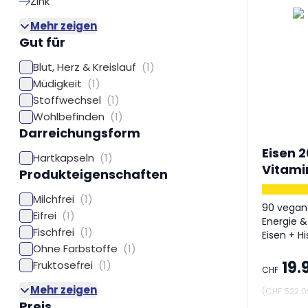
Zink
Mehr zeigen
Gut für
Blut, Herz & Kreislauf
(1)
Müdigkeit
(1)
Stoffwechsel
(1)
Wohlbefinden
(1)
Darreichungsform
Eisen 2
Hartkapseln
(1)
Vitami
Produkteigenschaften
Milchfrei
(1)
90 vegane
Eifrei
(1)
Energie 
Fischfrei
(1)
Eisen + H
Ohne Farbstoffe
(1)
19.
Fruktosefrei
(1)
CHF
Mehr zeigen
(
CHF 522.0
Preis