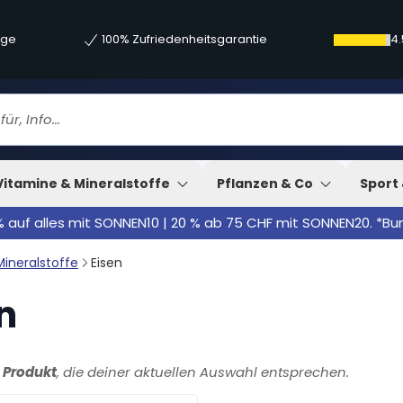
age
100% Zufriedenheitsgarantie
4.
Vitamine & Mineralstoffe
Pflanzen & Co
Sport 
% auf alles mit SONNEN10 | 20 % ab 75 CHF mit SONNEN20. *B
Mineralstoffe
Eisen
n
1 Produkt
, die deiner aktuellen Auswahl entsprechen.