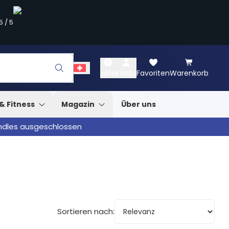
5
/
5
Hilfe
Konto
Favoriten
Warenkorb
& Fitness
Magazin
Über uns
undles ausgeschlossen
Sortieren nach: