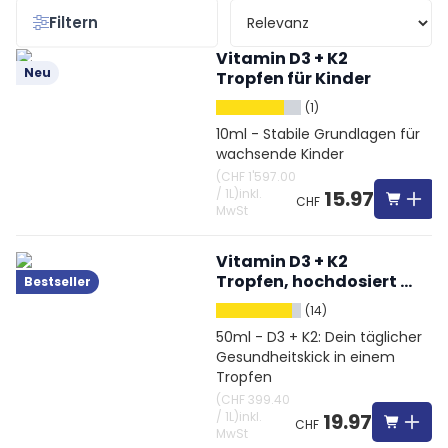
Filtern
Vitamin D3 + K2
Neu
Tropfen für Kinder
(1)
10ml - Stabile Grundlagen für
wachsende Kinder
(
CHF 1'597.00
/
1L
)
inkl.
15.97
CHF
MwSt
Vitamin D3 + K2
Tropfen, hochdosiert &
Bestseller
vegetarisch
(14)
50ml - D3 + K2: Dein täglicher
Gesundheitskick in einem
Tropfen
(
CHF 399.40
/
1L
)
inkl.
19.97
CHF
MwSt