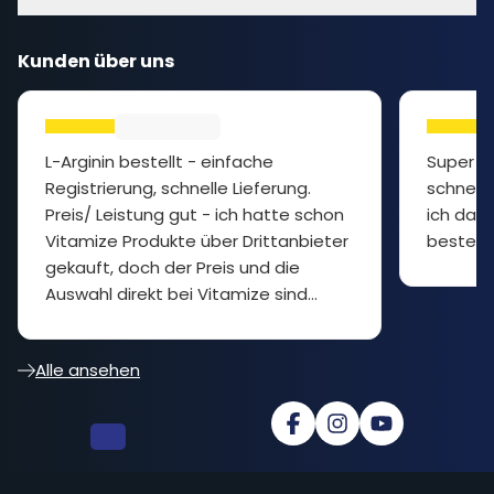
Kunden über uns
L-Arginin bestellt - einfache
Super P
Registrierung, schnelle Lieferung.
schnelle
Preis/ Leistung gut - ich hatte schon
ich das 
Vitamize Produkte über Drittanbieter
bestelle
gekauft, doch der Preis und die
Auswahl direkt bei Vitamize sind
besser... cooler Shop
Alle ansehen