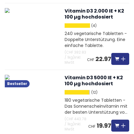
Vitamin D3 2.000 IE + K2
100 µg hochdosiert
(4)
240 vegetarische Tabletten -
Doppelte Unterstützung. Eine
einfache Tablette.
(
CHF 382.83
/
1kg
)
inkl.
22.97
CHF
MwSt
Vitamin D3 5000 IE + K2
100 µg hochdosiert
Bestseller
(12)
180 vegetarische Tabletten -
Das Sonnenscheinvitamin mit
der besten Unterstützung von
Vitamin K2
(
CHF 443.78
/
1kg
)
inkl.
19.97
CHF
MwSt