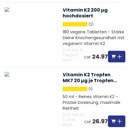
Vitamin K2 200 µg
hochdosiert
(2)
180 vegane Tabletten - Stärke
Deine Knochengesundheit mit
veganem Vitamin K2
(
CHF 693.61
/
1kg
)
inkl.
24.97
CHF
MwSt
Vitamin K2 Tropfen
MK7 20 µg je Tropfen
vegan
(1)
50 ml - Reines Vitamin K2 –
Präzise Dosierung, maximale
Reinheit
(
CHF 539.40
/
1L
)
inkl.
26.97
CHF
MwSt