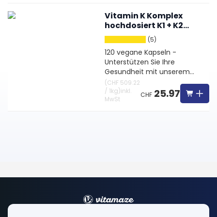
Vitamin K Komplex
hochdosiert K1 + K2
Menaquinon MK-4 MK-
(5)
7
120 vegane Kapseln -
Unterstützen Sie Ihre
Gesundheit mit unserem
Premium Vitamin K Complex
(
CHF 509.22
/
1kg
)
inkl.
25.97
CHF
MwSt