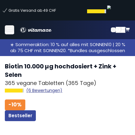
Gratis Versand ab 49 CHF
Menü
☀️ Sommeraktion: 10 % auf alles mit SONNEN10 | 20 %
ab 75 CHF mit SONNEN20. *Bundles ausgeschlossen
Biotin 10.000 µg hochdosiert + Zink +
Selen
365 vegane Tabletten
(365 Tage)
(6 Bewertungen)
-
10%
Bestseller