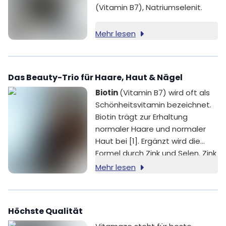
(Vitamin B7), Natriumselenit.
Mehr lesen
Das Beauty-Trio für Haare, Haut & Nägel
Biotin
(Vitamin B7) wird oft als
Schönheitsvitamin bezeichnet.
Biotin trägt zur Erhaltung
normaler Haare und normaler
Haut bei [1]. Ergänzt wird die
Formel durch Zink und Selen. Zink
trägt zur Erhaltung normaler
Mehr lesen
Haare, normaler Haut und
normaler Nägel bei [2].
Selen
trägt zur Erhaltung normaler
Höchste Qualität
Haare und normaler Nägel bei
[3].