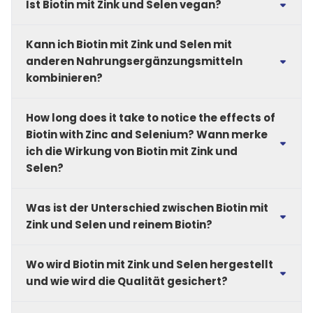
Ist Biotin mit Zink und Selen vegan?
Wasser ein, am besten zu einer Mahlzeit.
Sieh dir unsere
Immunsystem
- und
Haut, Haare &
Überschreite die empfohlene Dosierung nicht.
Ja, Biotin mit Zink und Selen ist zu 100 % vegan und
Nägel-
Produkte an.
Kann ich Biotin mit Zink und Selen mit
frei von Gelatine oder tierischen Bestandteilen.
anderen Nahrungsergänzungsmitteln
kombinieren?
Ja, Biotin mit Zink und Selen lässt sich gut mit
How long does it take to notice the effects of
anderen Nahrungsergänzungsmitteln kombinieren.
Besonders beliebt ist die Ergänzung mit Kollagen,
Biotin with Zinc and Selenium? Wann merke
Hyaluronsäure oder Omega-3 – für eine
ich die Wirkung von Biotin mit Zink und
ganzheitliche Unterstützung von Haut, Haaren und
Selen?
Nägeln.
Die Wirkung von Biotin mit Zink und Selen ist
Sieh dir unsere
Kollagen
-,
Hyaluronsäure
- und
Was ist der Unterschied zwischen Biotin mit
individuell verschieden. Viele Anwender berichten
Omega-3-
Produkte an.
von sichtbaren Ergebnissen für Haare, Haut und
Zink und Selen und reinem Biotin?
Nägel nach 8–12 Wochen regelmäßiger Einnahme.
Biotin mit Zink und Selen bietet gegenüber reinem
Wo wird Biotin mit Zink und Selen hergestellt
Biotin zusätzliche Vorteile. Zink und Selen
unterstützen nicht nur Haut, Haare und Nägel,
und wie wird die Qualität gesichert?
sondern auch das Immunsystem – für eine rundum
stärkende Kombination.
Biotin mit Zink und Selen wird in Deutschland nach