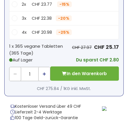
2x
CHF 23.77
-
15%
3x
CHF 22.38
-
20%
4x
CHF 20.98
-
25%
Dein persönlicher Rabatt
1 x
365 vegane Tabletten
CHF 25.17
CHF 27.97
(
365
Tage
)
1
x
CHF 0.00
-
%
Auf Lager
Du sparst CHF 2.80
In den Warenkorb
CHF 275.84
/
1KG
inkl. MwSt.
Kostenloser Versand über 49 CHF
Lieferzeit 2-4 Werktage
100 Tage Geld-zurück-Garantie