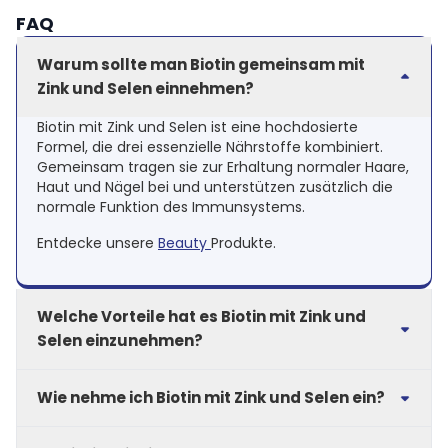
FAQ
Warum sollte man Biotin gemeinsam mit
Zink und Selen einnehmen?
Biotin mit Zink und Selen ist eine hochdosierte
Formel, die drei essenzielle Nährstoffe kombiniert.
Gemeinsam tragen sie zur Erhaltung normaler Haare,
Haut und Nägel bei und unterstützen zusätzlich die
normale Funktion des Immunsystems.
Entdecke unsere
Beauty
Produkte.
Welche Vorteile hat es Biotin mit Zink und
Selen einzunehmen?
Biotin, Zink und Selen tragen zur Erhaltung normaler
Wie nehme ich Biotin mit Zink und Selen ein?
Haare, Haut und Nägel bei.* Außerdem helfen sie, die
Zellen vor oxidativem Stress zu schützen, und
Nimm Biotin mit Zink und Selen einmal täglich mit
unterstützen das Immunsystem.