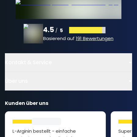
4.5
5
/
Basierend auf
191 Bewertungen
Kontakt & Service
Über uns
Kunden über uns
L-Arginin bestellt - einfache
Super P