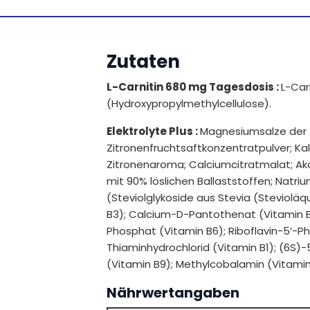
Zutaten
L-Carnitin 680 mg Tagesdosis :
L-Car
(Hydroxypropylmethylcellulose).
Elektrolyte Plus :
Magnesiumsalze der 
Zitronenfruchtsaftkonzentratpulver; Kali
Zitronenaroma; Calciumcitratmalat; Aka
mit 90% löslichen Ballaststoffen; Natri
(Steviolglykoside aus Stevia (Stevioläq
B3); Calcium-D-Pantothenat (Vitamin B5)
Phosphat (Vitamin B6); Riboflavin-5′-P
Thiaminhydrochlorid (Vitamin B1); (6S)
(Vitamin B9); Methylcobalamin (Vitamin
Nährwertangaben