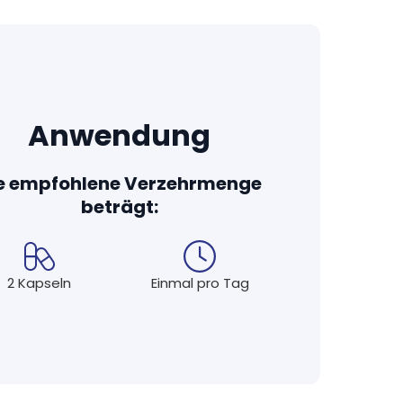
erfügbarkeit bei vielen unserer Produkte durch
e zum Beispiel künstliche Farb- und
nesiumstearat. Nur wenn technisch unbedingt
e wie mikrokristalline Cellulose oder
Anwendung
ie Kraft und Verträglichkeit der Wirkstoffe
e empfohlene Verzehrmenge
e Nahrungsergänzungsmittel sind frei von
beträgt:
nungspflichtigen Allergenen.
en von unabhängigen und akkreditierten
tät, auf die Sie sich verlassen können. Fast alle
2 Kapseln
Einmal pro Tag
ner geeignet. Bei den wenigen Produkten, bei
hülle verzichten können, verwenden wir
tine.