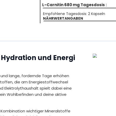
L-Carnitin 680 mg Tagesdosis :
Empfohlene Tagesdosis: 2 Kapseln
NÄHRWERTANGABEN
Pro
L-Carnitin-Tartrat
davon: L-Carnitin
r Hydration und Energi
* Empfohlene Tagesdosis
** Prozentsatz der Referenzmenge nach d
(Nährstoffbezugswert)
ng und lange, fordernde Tage erhöhen
*** Nicht Vorhanden
Inhalt
stoffen, die am Energiestoffwechsel
70,8 g = 120 vegane Kapseln
nd Elektrolythaushalt spielt dabei eine
dein Wohlbefinden und deine aktive
Elektrolyte Plus :
Empfohlene Tagesdosis: 1 Beutel
NÄHRWERTANGABEN
 Kombination wichtiger Mineralstoffe