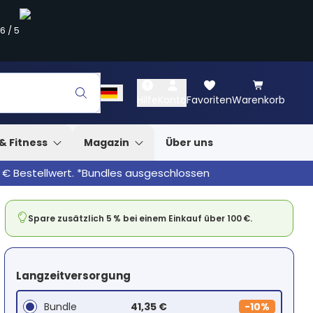
.6
/
5
Hilfe
Konto
Favoriten
Warenkorb
& Fitness
Magazin
Über uns
 € Bestellwert. *Bundles ausgeschlossen
Spare zusätzlich 5 % bei einem Einkauf über 100 €.
Langzeitversorgung
Bundle
41,35 €
-
10%