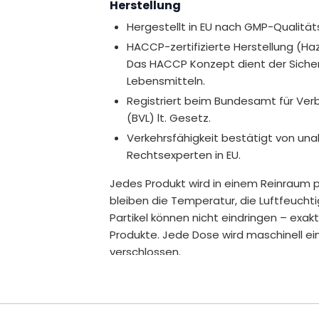
Vitamin B3
Herstellung
toffwechsel bei.
Hergestellt in EU nach GMP-Qualitä
Vitamin B5
eit und Ermüdung bei.
HACCP-zertifizierte Herstellung (Haza
Das HACCP Konzept dient der Sichers
Vitamin B6
Lebensmitteln.
5, Vitamin B6, Vitamin B7, Vitamin B9 und
Vitamin B7
Registriert beim Bundesamt für Ver
iestoffwechsel bei.
(BVL) lt. Gesetz.
Vitamin B9
6, Vitamin B9 und Vitamin B12 tragen zur
Verkehrsfähigkeit bestätigt von u
i.
Rechtsexperten in EU.
Vitamin B12
Jedes Produkt wird in einem Reinraum p
Vitamin C
bleiben die Temperatur, die Luftfeucht
Partikel können nicht eindringen – exak
* Empfohlene Tagesdosis
Produkte. Jede Dose wird maschinell ei
** Prozentsatz der Referenzmenge nach d
(Nährstoffbezugswert)
verschlossen.
***Nicht vorhanden
Inhalt
Ohne Gentechnik, kennzeichnungsp
225 g = 25 Beutel
Zusätze
Bei uns kommen nur sorgfältig ausgesuc