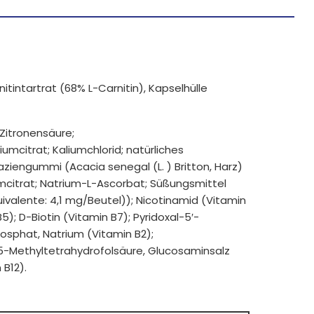
nitintartrat (68% L-Carnitin), Kapselhülle
Zitronensäure;
umcitrat; Kaliumchlorid; natürliches
ziengummi (Acacia senegal (L. ) Britton, Harz)
umcitrat; Natrium-L-Ascorbat; Süßungsmittel
uivalente: 4,1 mg/Beutel)); Nicotinamid (Vitamin
; D-Biotin (Vitamin B7); Pyridoxal-5′-
hosphat, Natrium (Vitamin B2);
-5-Methyltetrahydrofolsäure, Glucosaminsalz
 B12).