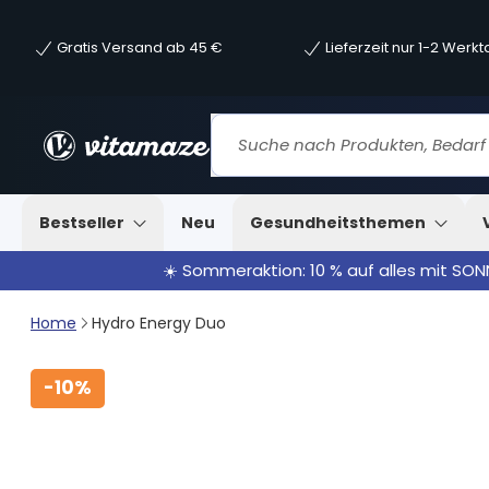
Gratis Versand ab 45 €
Lieferzeit nur 1-2 Werk
Bestseller
Neu
Gesundheitsthemen
☀️ Sommeraktion: 10 % auf alles mit SO
Home
Hydro Energy Duo
-
10%