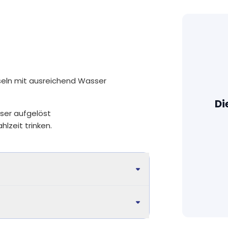
Fertigpackung. Wir erreichen beste Biov
bewusst ausgewählte Rohstoffe.
Auf unnötige Zusätze verzichten wir, wi
Aromastoffe oder das Trennmittel Mag
nötig verwenden wir pflanzliche Füllstoff
Akazienfaser.
seln mit ausreichend Wasser
Alle Produkte sind so rein wie möglich: d
Di
stehen im Vordergrund. Fast alle unser
sser aufgelöst
Gluten, Laktose und anderen kennzeich
hlzeit trinken.
Unsere Nahrungsergänzungsmittel werd
Laboren in EU geprüft. Für eine Top-Quali
Produkte sind für Vegetarier bzw. Vega
denen wir nicht auf Gelatine als Kapsel
Rindergelatine und keine Schweinegela