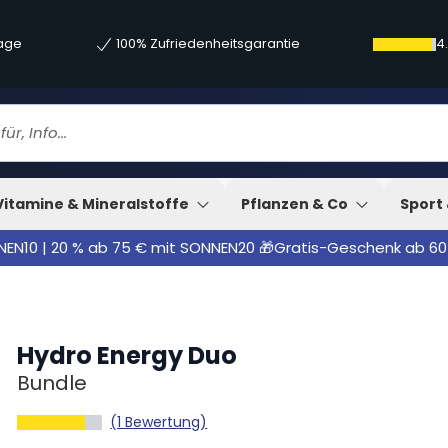
tage
100% Zufriedenheitsgarantie
4
Vitamine & Mineralstoffe
Pflanzen & Co
Sport 
NNEN10 | 20 % ab 75 € mit SONNEN20 🎁Gratis-Geschenk ab 60
Hydro Energy Duo
Bundle
(1 Bewertung)