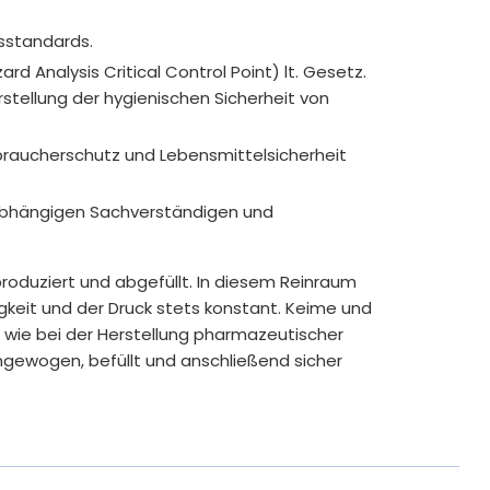
16 mg
100 %
tsstandards.
6 mg
100 %
rd Analysis Critical Control Point) lt. Gesetz.
tellung der hygienischen Sicherheit von
1,4 mg
100 %
50 µg
100 %
braucherschutz und Lebensmittelsicherheit
200 µg
100 %
nabhängigen Sachverständigen und
2,5 µg
100 %
roduziert und abgefüllt. In diesem Reinraum
80 mg
100 %
igkeit und der Druck stets konstant. Keime und
t wie bei der Herstellung pharmazeutischer
ngewogen, befüllt und anschließend sicher
er VO (EU) Nr. 1169/2011 pro Tagesdosis
flichtige Allergene und unnötige
hte und hochwertige Inhaltsstoffe in die