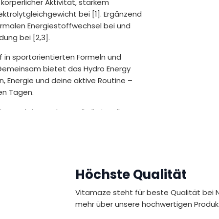
körperlicher Aktivität, starkem
ektrolytgleichgewicht bei [1]. Ergänzend
rmalen Energiestoffwechsel bei und
Akaziengummi
ung bei [2,3].
davon: lösliche Ballaststoffe
ff in sportorientierten Formeln und
. Gemeinsam bietet das Hydro Energy
Calcium
n, Energie und deine aktive Routine –
en Tagen.
Chlorid
einem aktiven Lebensstil, die im Alltag
Kalium
ydration und Energie legen.
Magnesium
ensmittelsicherheit (EFSA) zugelassene
Natrium
Höchste Qualität
Vitamin B1
Vitamaze steht für beste Qualität bei 
 bei.
Vitamin B2
mehr über unsere hochwertigen Produk