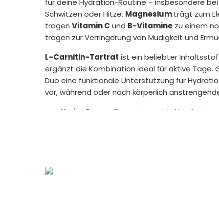
für deine Hydration-Routine – insbesondere bei 
Schwitzen oder Hitze.
Magnesium
trägt zum El
tragen
Vitamin C
und
B-Vitamine
zu einem no
tragen zur Verringerung von Müdigkeit und Ermüd
L-Carnitin-Tartrat
ist ein beliebter Inhaltssto
ergänzt die Kombination ideal für aktive Tage
Duo eine funktionale Unterstützung für Hydratio
vor, während oder nach körperlich anstrengend
Das
Hydro Energy Duo
eignet sich für alle mit 
Wert auf eine zuverlässige Unterstützung von H
Offiziell von der europäischen Behörde für Leb
Health Claims
[1] Magnesium
Magnesium trägt zum Elektrolytgleichgewicht
[2] Vitamin C