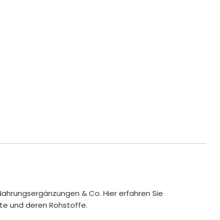
Pro 1 Beutel*
NRV**
1000 mg
***
900 mg
***
120 mg
15 %
620 mg
78 %
1200 mg
60 %
250 mg
67 %
100 mg
***
1,1 mg
100 %
Nahrungsergänzungen & Co. Hier erfahren Sie
1,4 mg
100 %
te und deren Rohstoffe.