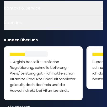
Kontakt & Service
Über uns
Kunden über uns
L-Arginin bestellt - einfache
Super P
Registrierung, schnelle Lieferung.
schnelle
Preis/ Leistung gut - ich hatte schon
ich das 
Vitamize Produkte über Drittanbieter
bestelle
gekauft, doch der Preis und die
Auswahl direkt bei Vitamize sind
besser... cooler Shop
Alle ansehen