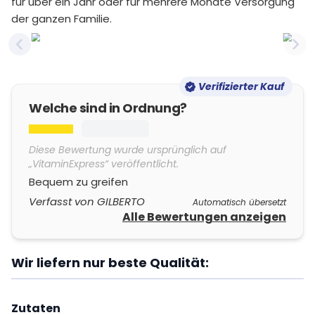
für über ein Jahr oder für mehrere Monate Versorgung
der ganzen Familie.
Previous slide
Nex
Verifizierter Kauf
Welche sind in Ordnung?
Diese Bewertung wurde ursprünglich auf
„VitaminExpress“ veröffentlicht.
Bequem zu greifen
Verfasst von GILBERTO
Automatisch übersetzt
Alle Bewertungen anzeigen
Wir liefern nur beste Qualität:
Zutaten