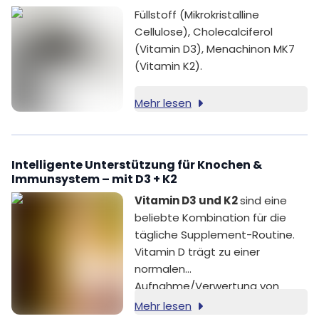
Füllstoff (Mikrokristalline
Cellulose), Cholecalciferol
(Vitamin D3), Menachinon MK7
(Vitamin K2).
Mehr lesen
Intelligente Unterstützung für Knochen &
Immunsystem – mit D3 + K2
Vitamin D3 und K2
sind eine
beliebte Kombination für die
tägliche Supplement-Routine.
Vitamin D trägt zu einer
normalen
Aufnahme/Verwertung von
Calcium und Phosphor sowie zur
Mehr lesen