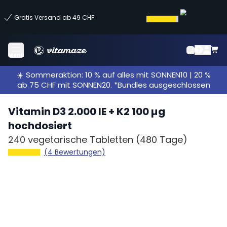
Gratis Versand ab 49 CHF
Menü
☀️ Sommeraktion: 10 % auf alles mit SONNEN10 | 20 %
ab 75 CHF mit SONNEN20. *Bundles ausgeschlossen
Vitamin D3 2.000 IE + K2 100 µg
hochdosiert
240 vegetarische Tabletten
(480 Tage)
(4 Bewertungen)