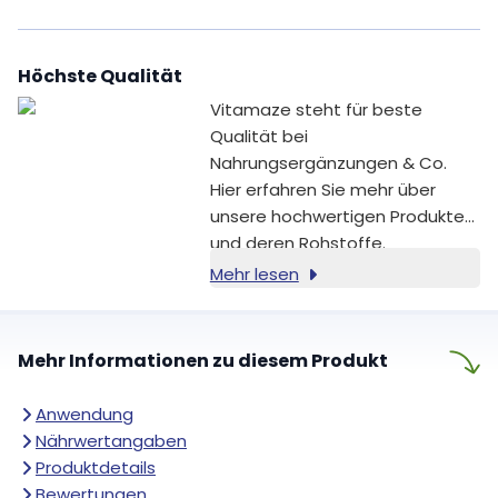
Erhaltung eines normalen
Calciumspiegels im Blut bei [1].
Vitamin K trägt zur Erhaltung
Höchste Qualität
normaler Knochen bei [2]. Aus
diesem Grund kombiniert
Vitamaze steht für beste
Vitamaze beide Nährstoffe in
Qualität bei
einer klar dosierten, einfach
Nahrungsergänzungen & Co.
anzuwendenden Formel.
Hier erfahren Sie mehr über
unsere hochwertigen Produkte
und deren Rohstoffe.
Mehr lesen
Mehr Informationen zu diesem Produkt
Anwendung
Nährwertangaben
Produktdetails
Bewertungen