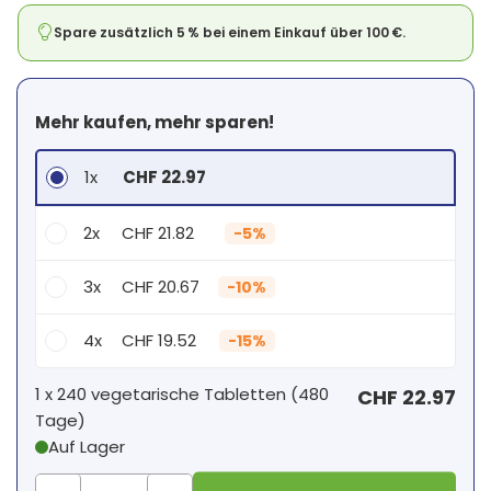
Spare zusätzlich 5 % bei einem Einkauf über 100 €.
Mehr kaufen, mehr sparen!
1x
CHF 22.97
2x
CHF 21.82
-
5%
3x
CHF 20.67
-
10%
4x
CHF 19.52
-
15%
Dein persönlicher Rabatt
1 x
240 vegetarische Tabletten
(
480
CHF 22.97
Tage
)
1
x
CHF 0.00
-
%
Auf Lager