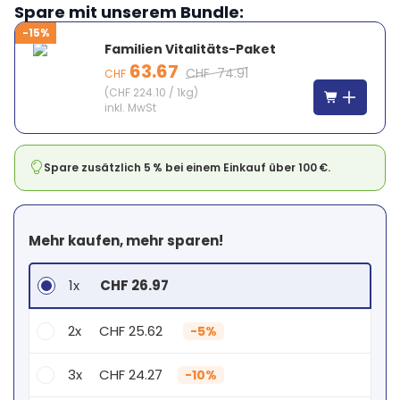
Spare mit unserem Bundle:
-15%
Familien Vitalitäts-Paket
63.67
CHF
74.91
CHF
(
CHF 224.10
/
1kg
)
inkl. MwSt
Spare zusätzlich 5 % bei einem Einkauf über 100 €.
Mehr kaufen, mehr sparen!
1x
CHF 26.97
2x
CHF 25.62
-
5%
3x
CHF 24.27
-
10%