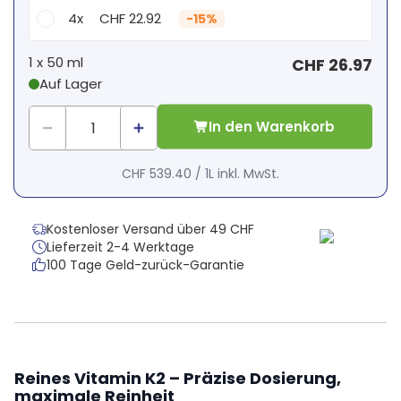
4x
CHF 22.92
-
15%
Dein persönlicher Rabatt
1 x
50 ml
CHF 26.97
Auf Lager
1
x
CHF 0.00
-
%
In den Warenkorb
CHF 539.40
/
1L
inkl. MwSt.
Kostenloser Versand über 49 CHF
Lieferzeit 2-4 Werktage
100 Tage Geld-zurück-Garantie
Reines Vitamin K2 – Präzise Dosierung,
maximale Reinheit