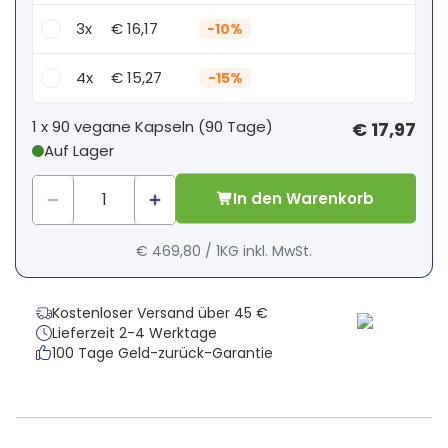
3x
€ 16,17
-
10%
4x
€ 15,27
-
15%
Dein persönlicher Rabatt
1 x
90 vegane Kapseln
(
90
Tage
)
€ 17,97
Auf Lager
1
x
€ 0,00
-
%
In den Warenkorb
€ 469,80
/
1KG
inkl. MwSt.
Kostenloser Versand über 45 €
Lieferzeit 2-4 Werktage
100 Tage Geld-zurück-Garantie