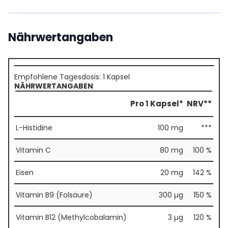
Nährwertangaben
Empfohlene Tagesdosis: 1 Kapsel
NÄHRWERTANGABEN
Pro 1 Kapsel*
NRV**
L-Histidine
100 mg
***
Vitamin C
80 mg
100 %
Eisen
20 mg
142 %
Vitamin B9 (Folsäure)
300 µg
150 %
Vitamin B12 (Methylcobalamin)
3 µg
120 %