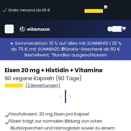
Gratis Versand ab 45 €
Menü
☀️ Sommeraktion: 10 % auf alles mit SONNEN10 | 20 %
ab 75 € mit SONNEN20 🎁Gratis-Geschenk ab 60 €
Bestellwert. *Bundles ausgeschlossen
Eisen 20 mg + Histidin + Vitamine
90 vegane Kapseln
(90 Tage)
(2 Bewertungen)
Hochdosiert: 20 mg Eisen pro Kapsel
Eisen trägt zur normalen Bildung von roten
Blutkörperchen und Hämoglobin sowie zu einem