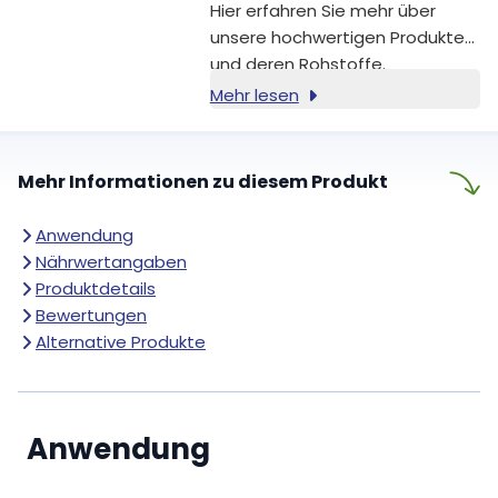
Immunsystems und zur
Hier erfahren Sie mehr über
Verringerung von Müdigkeit und
unsere hochwertigen Produkte
Ermüdung bei [1].
und deren Rohstoffe.
Mehr lesen
Mehr Informationen zu diesem Produkt
Anwendung
Nährwertangaben
Produktdetails
Bewertungen
Alternative Produkte
Anwendung