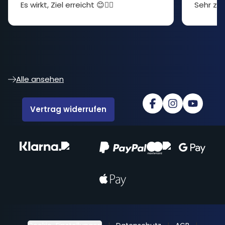
Es wirkt, Ziel erreicht 😊👍🏻
Sehr zuf
Alle ansehen
Vertrag widerrufen