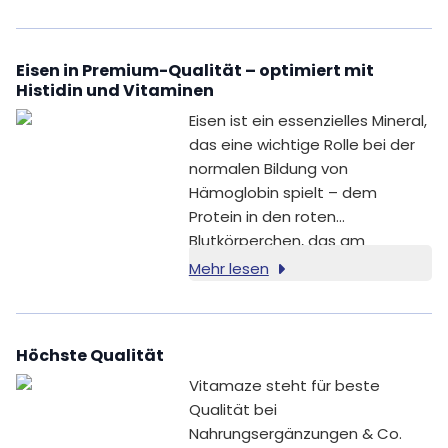
Folsäure (Vitamin B9).
Eisen in Premium-Qualität – optimiert mit
Histidin und Vitaminen
Eisen ist ein essenzielles Mineral,
das eine wichtige Rolle bei der
normalen Bildung von
Hämoglobin spielt – dem
Protein in den roten
Blutkörperchen, das am
Sauerstofftransport im Körper
Mehr lesen
beteiligt ist. Eisen trägt zu
einem normalen
Sauerstofftransport im Körper
Höchste Qualität
bei [1]. Außerdem trägt Eisen zu
einem normalen
Vitamaze steht für beste
Energiestoffwechsel, zu einer
Qualität bei
normalen Funktion des
Nahrungsergänzungen & Co.