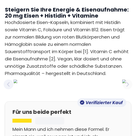
Steigern Sie Ihre Energie & Eisenaufnahme:
20 mg Eisen + Histidin + Vitamine
Hochdosierte Eisen-Kapseln, kombiniert mit Histidin
sowie Vitamin C, Folsäure und Vitamin B12. Eisen trägt
zur normalen Bildung von roten Blutkörperchen und
Hämoglobin sowie zu einem normalen
Sauerstofftransport im Körper bei [1]. Vitamin C erhöht
die Eisenaufnahme [2]. Vegan, klar dosiert und ohne
unnötige Zusatzstoffe oder schädliche Substanzen.
Pharmaqualität – hergestellt in Deutschland.
Previous slide
Nex
Verifizierter Kauf
Für uns beide perfekt
Mein Mann und ich nehmen diese Formel. Er