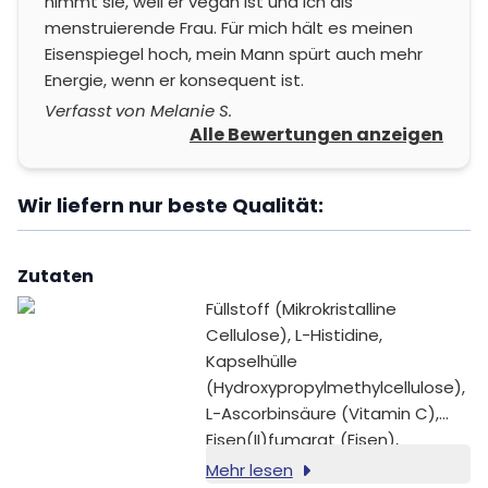
nimmt sie, weil er vegan ist und ich als
menstruierende Frau. Für mich hält es meinen
Eisenspiegel hoch, mein Mann spürt auch mehr
Energie, wenn er konsequent ist.
Verfasst von Melanie S.
Alle Bewertungen anzeigen
Wir liefern nur beste Qualität:
Zutaten
Füllstoff (Mikrokristalline
Cellulose), L-Histidine,
Kapselhülle
(Hydroxypropylmethylcellulose),
L-Ascorbinsäure (Vitamin C),
Eisen(II)fumarat (Eisen),
Methylcobalamin (Vitamin B12),
Mehr lesen