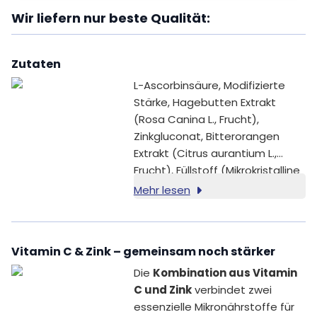
Wir liefern nur beste Qualität:
Zutaten
L-Ascorbinsäure, Modifizierte
Stärke, Hagebutten Extrakt
(Rosa Canina L., Frucht),
Zinkgluconat, Bitterorangen
Extrakt (Citrus aurantium L.,
Frucht), Füllstoff (Mikrokristalline
Cellulose).
Mehr lesen
Vitamin C & Zink – gemeinsam noch stärker
Die
Kombination aus Vitamin
C und Zink
verbindet zwei
essenzielle Mikronährstoffe für