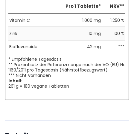
Pro 1 Tablette*
NRV**
Vitamin C
1.000 mg
1.250 %
Zink
10 mg
100 %
Bioflavonoide
42 mg
***
* Empfohlene Tagesdosis
** Prozentsatz der Referenzmenge nach der VO (EU) Nr.
1169/2011 pro Tagesdosis (Nährstoffbezugswert)
*** Nicht Vorhanden
Inhalt
261 g = 180 vegane Tabletten