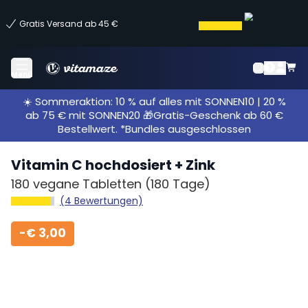
Gratis Versand ab 45 €
Menü
☀️ Sommeraktion: 10 % auf alles mit SONNEN10 | 20 %
ab 75 € mit SONNEN20 🎁Gratis-Geschenk ab 60 €
Bestellwert. *Bundles ausgeschlossen
Vitamin C hochdosiert + Zink
180 vegane Tabletten
(180 Tage)
(4 Bewertungen)
-
€ 3,00