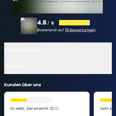
4.8
5
/
Basierend auf
18 Bewertungen
Kontakt & Service
Über uns
Kunden über uns
Es wirkt, Ziel erreicht 😊👍🏻
Sehr zuf