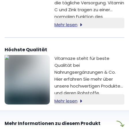
die tägliche Versorgung. Vitamin
C und Zink tragen zu einer
normalen Funktion des
Immunsystems bei und tragen
Mehr lesen
dazu bei, die Zellen vor
oxidativem Stress zu schützen
[1,2].
Höchste Qualität
Vitamaze steht für beste
Qualität bei
Nahrungsergänzungen & Co.
Hier erfahren Sie mehr über
unsere hochwertigen Produkte
und deren Rohstoffe.
Mehr lesen
Mehr Informationen zu diesem Produkt