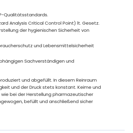
P-Qualitätsstandards.
rd Analysis Critical Control Point) lt. Gesetz.
tellung der hygienischen Sicherheit von
braucherschutz und Lebensmittelsicherheit
nabhängigen Sachverständigen und
roduziert und abgefüllt. In diesem Reinraum
igkeit und der Druck stets konstant. Keime und
t wie bei der Herstellung pharmazeutischer
ngewogen, befüllt und anschließend sicher
flichtige Allergene und unnötige