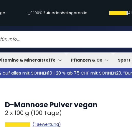
age
100% Zufriedenheitsgarantie
4.
Vitamine & Mineralstoffe
Pflanzen & Co
Sport 
% auf alles mit SONNEN10 | 20 % ab 75 CHF mit SONNEN20. *B
D-Mannose Pulver vegan
2 x
100 g
(100 Tage)
(1 Bewertung)