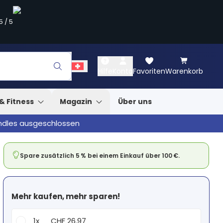
5
/
5
Hilfe
Konto
Favoriten
Warenkorb
& Fitness
Magazin
Über uns
undles ausgeschlossen
Spare zusätzlich 5 % bei einem Einkauf über 100 €.
Mehr kaufen, mehr sparen!
1x
CHF 26.97