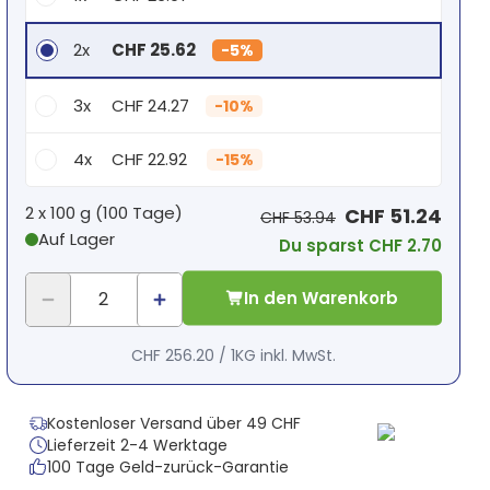
2x
CHF 25.62
-
5%
3x
CHF 24.27
-
10%
4x
CHF 22.92
-
15%
Dein persönlicher Rabatt
2 x
100 g
(
100
Tage
)
CHF 51.24
CHF 53.94
Auf Lager
Du sparst CHF 2.70
2
x
CHF 0.00
-
%
In den Warenkorb
CHF 256.20
/
1KG
inkl. MwSt.
Kostenloser Versand über 49 CHF
Lieferzeit 2-4 Werktage
100 Tage Geld-zurück-Garantie