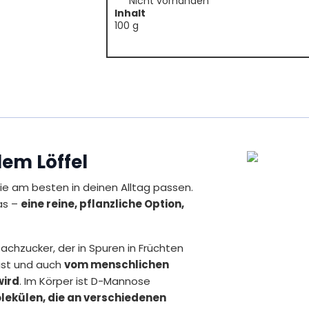
***Nicht vorhanden
Inhalt
100 g
dem Löffel
ie am besten in deinen Alltag passen.
as –
eine reine, pflanzliche Option,
achzucker, der in Spuren in Früchten
 ist und auch
vom menschlichen
wird
. Im Körper ist D-Mannose
lekülen, die an verschiedenen