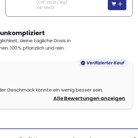
(
CHF 321.31
/
1kg
)
inkl. MwSt
 unkompliziert
chkeit, deine tägliche Dosis in
. 100 % pflanzlich und rein.
Verifizierter Kauf
r der Geschmack könnte ein wenig besser sein.
Alle Bewertungen anzeigen