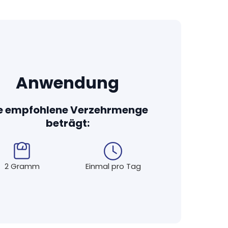
hte und hochwertige Inhaltsstoffe in die
erfügbarkeit bei vielen unserer Produkte durch
e zum Beispiel künstliche Farb- und
nesiumstearat. Nur wenn technisch unbedingt
e wie mikrokristalline Cellulose oder
Anwendung
ie Kraft und Verträglichkeit der Wirkstoffe
e empfohlene Verzehrmenge
e Nahrungsergänzungsmittel sind frei von
beträgt:
nungspflichtigen Allergenen.
en von unabhängigen und akkreditierten
 Top-Qualität, auf die Sie sich verlassen
2 Gramm
Einmal pro Tag
getarier bzw. Veganer geeignet. Bei den wenigen
tine als Kapselhülle verzichten können,
e Schweinegelatine.