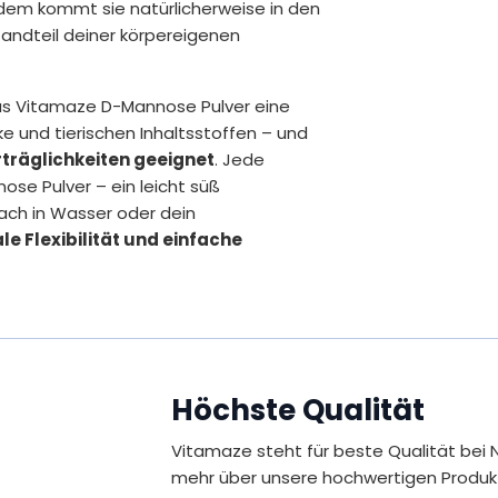
em kommt sie natürlicherweise in den
tandteil deiner körpereigenen
das Vitamaze D-Mannose Pulver eine
ke und tierischen Inhaltsstoffen – und
rträglichkeiten geeignet
. Jede
ose Pulver – ein leicht süß
ach in Wasser oder dein
e Flexibilität und einfache
uch hier ein reines Pulver – nur das,
 weniger
Höchste Qualität
Vitamaze steht für beste Qualität bei 
mehr über unsere hochwertigen Produk