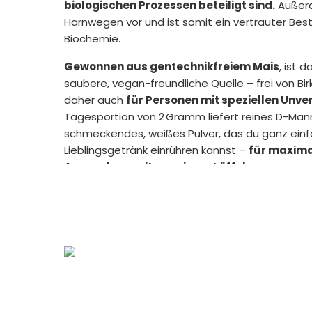
biologischen Prozessen beteiligt sind.
Außerd
Harnwegen vor und ist somit ein vertrauter Bes
Biochemie.
Gewonnen aus gentechnikfreiem Mais
, ist 
saubere, vegan-freundliche Quelle – frei von Bir
daher auch
für Personen mit speziellen Unve
Tagesportion von 2 Gramm liefert reines D-Mann
schmeckendes, weißes Pulver, das du ganz einf
Lieblingsgetränk einrühren kannst –
für maximal
Anwendung mit nur einem Löffel.
Wie bei allen Vitamaze-Produkten bekommst du a
was dein Körper braucht – nicht mehr und nicht