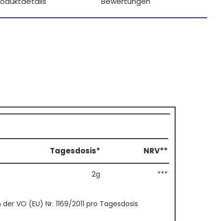
roduktdetails
Bewertungen
Tagesdosis*
NRV**
2g
***
er VO (EU) Nr. 1169/2011 pro Tagesdosis