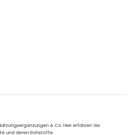
2g
***
er VO (EU) Nr. 1169/2011 pro Tagesdosis
Nahrungsergänzungen & Co. Hier erfahren Sie
te und deren Rohstoffe.