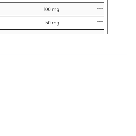
100 mg
***
50 mg
***
40 mg
50 %
10000 μg
20000 %
er VO (EU) Nr. 1169/2011 pro Tagesdosis
Tagesdosis*
NRV**