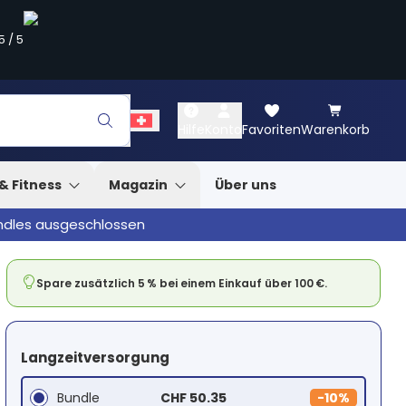
5
/
5
Hilfe
Konto
Favoriten
Warenkorb
& Fitness
Magazin
Über uns
undles ausgeschlossen
Spare zusätzlich 5 % bei einem Einkauf über 100 €.
Langzeitversorgung
Bundle
CHF 50.35
-
10%