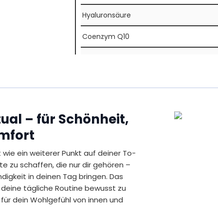
Hyaluronsäure
Coenzym Q10
Vitamin C
Biotin
* Empfohlene Tagesdosis
** Prozentsatz der Referenzmenge nach d
ual – für Schönheit,
(Nährstoffbezugswert)
***Nicht vorhanden
mfort
Inhalt
56,7 g = 90 Kapseln
t wie ein weiterer Punkt auf deiner To-
D-Mannose Pulver vegan:
e zu schaffen, die nur dir gehören –
igkeit in deinen Tag bringen. Das
Empfohlene Tagesdosis: 2g
 deine tägliche Routine bewusst zu
NÄHRWERTANGABEN
 für dein Wohlgefühl von innen und