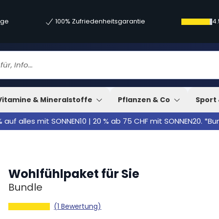
age
100% Zufriedenheitsgarantie
4.
Vitamine & Mineralstoffe
Pflanzen & Co
Sport 
% auf alles mit SONNEN10 | 20 % ab 75 CHF mit SONNEN20. *B
Wohlfühlpaket für Sie
Bundle
(1 Bewertung)