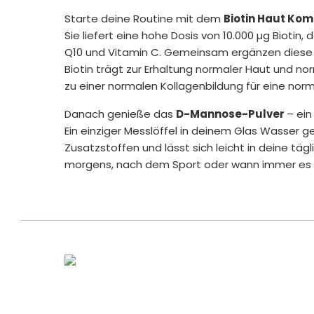
Starte deine Routine mit dem
Biotin Haut Ko
Sie liefert eine hohe Dosis von 10.000 µg Biotin
Q10 und Vitamin C. Gemeinsam ergänzen diese 
Biotin trägt zur Erhaltung normaler Haut und nor
zu einer normalen Kollagenbildung für eine norma
Danach genieße das
D-Mannose-Pulver
– ein
Ein einziger Messlöffel in deinem Glas Wasser ge
Zusatzstoffen und lässt sich leicht in deine täg
morgens, nach dem Sport oder wann immer es f
Mit diesem Duo wird Selbstfürsorge zu etwas 
tägliches Ritual, das leicht umzusetzen ist und
Offiziell von der europäischen Behörde für Leb
Health Claims
[1] Biotin
Biotin trägt zur Erhaltung normaler Haut bei.