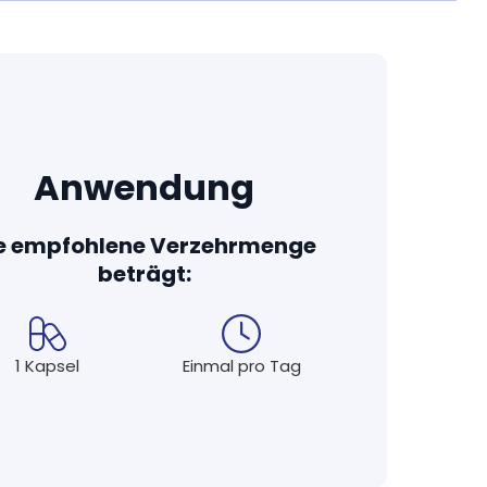
hte und hochwertige Inhaltsstoffe in die
erfügbarkeit bei vielen unserer Produkte durch
e zum Beispiel künstliche Farb- und
nesiumstearat. Nur wenn technisch unbedingt
e wie mikrokristalline Cellulose oder
Anwendung
ie Kraft und Verträglichkeit der Wirkstoffe
e empfohlene Verzehrmenge
e Nahrungsergänzungsmittel sind frei von
beträgt:
nungspflichtigen Allergenen.
en von unabhängigen und akkreditierten
 Top-Qualität, auf die Sie sich verlassen
1 Kapsel
Einmal pro Tag
getarier bzw. Veganer geeignet. Bei den wenigen
tine als Kapselhülle verzichten können,
e Schweinegelatine.