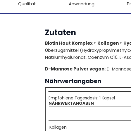
Qualität
Anwendung
P
Zutaten
Biotin Haut Komplex + Kollagen + Hy
Überzugsmittel (Hydroxypropylmethylcell
Natriumhyaluronat, Coenzym Q10, L-Asco
D-Mannose Pulver vegan:
D-Mannose 
Nährwertangaben
Empfohlene Tagesdosis: 1 Kapsel
NÄHRWERTANGABEN
Kollagen