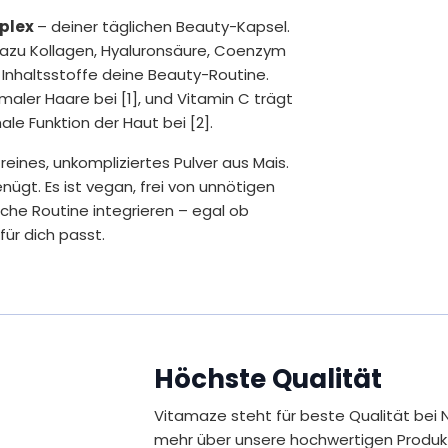
D-Mannose
mplex
– deiner täglichen Beauty-Kapsel.
, dazu Kollagen, Hyaluronsäure, Coenzym
* Empfohlene Tagesdosis
Inhaltsstoffe deine Beauty-Routine.
** Prozentsatz der Referenzmenge nach d
maler Haare bei [1], und Vitamin C trägt
(Nährstoffbezugswert)
***Nicht vorhanden
le Funktion der Haut bei [2].
Inhalt
100 g
 reines, unkompliziertes Pulver aus Mais.
nügt. Es ist vegan, frei von unnötigen
liche Routine integrieren – egal ob
ür dich passt.
Kleinem, aber Bedeutsamem – ein
 das man lieben kann.
ensmittelsicherheit (EFSA) zugelassene
Höchste Qualität
Vitamaze steht für beste Qualität bei 
mehr über unsere hochwertigen Produk