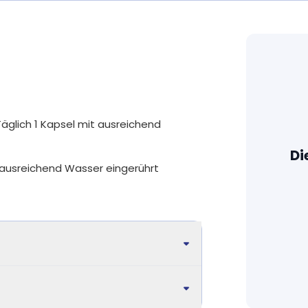
Bei uns kommen nur sorgfältig ausgesuc
Fertigpackung. Wir erreichen beste Biov
bewusst ausgewählte Rohstoffe.
Auf unnötige Zusätze verzichten wir, wi
Aromastoffe oder das Trennmittel Mag
nötig verwenden wir pflanzliche Füllstoff
Akazienfaser.
Täglich 1 Kapsel mit ausreichend
Alle Produkte sind so rein wie möglich: d
Di
stehen im Vordergrund. Fast alle unser
n ausreichend Wasser eingerührt
Gluten, Laktose und anderen kennzeich
Unsere Nahrungsergänzungsmittel werd
Laboren in Deutschland geprüft. Für eine
können. Fast alle Produkte sind für Ve
Produkten, bei denen wir nicht auf Gela
verwenden wir Rindergelatine und kein