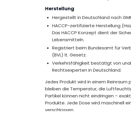
.
Herstellung
Hergestellt in Deutschland nach GM
HACCP-zertifizierte Herstellung (Haza
ldung für eine normale Funktion der
Das HACCP Konzept dient der Sichers
Lebensmitteln.
Registriert beim Bundesamt für Ver
(BVL) lt. Gesetz.
Verkehrsfähigkeit bestätigt von u
Rechtsexperten in Deutschland.
Jedes Produkt wird in einem Reinraum p
bleiben die Temperatur, die Luftfeucht
Partikel können nicht eindringen – exak
Produkte. Jede Dose wird maschinell ei
verschlossen.
Ohne Gentechnik, kennzeichnungsp
Zusätze