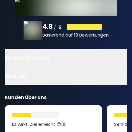
4.8
5
/
Basierend auf
18 Bewertungen
Kontakt & Service
Über uns
Kunden über uns
Es wirkt, Ziel erreicht 😊👍🏻
Sehr zuf