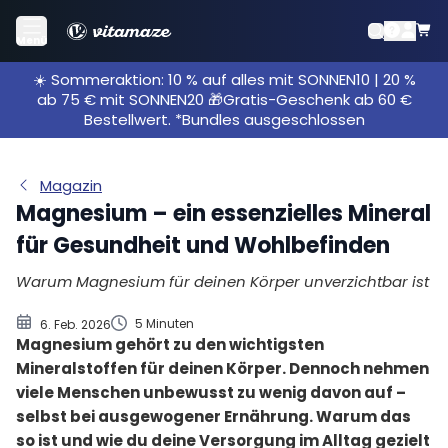
Was kannst du tun bei Magnesiummangel?
Menü
Der Tagesbedarf an Magnesium
☀️ Sommeraktion: 10 % auf alles mit SONNEN10 | 20 %
Wie erkennst du einen Magnesiummangel?
ab 75 € mit SONNEN20 🎁Gratis-Geschenk ab 60 €
Wann mit Magnesiummangel zum Arzt?
Bestellwert. *Bundles ausgeschlossen
Wer ist besonders häufig von Magnesiummangel
betroffen?
Magazin
Welche Lebensmittel enthalten besonders viel
Magnesium – ein essenzielles Mineral
Magnesium?
für Gesundheit und Wohlbefinden
Magnesium: Reicht die Versorgung über
Lebensmittel?
Warum Magnesium für deinen Körper unverzichtbar ist
5 Minuten
6. Feb. 2026
Magnesium gehört zu den wichtigsten
Mineralstoffen für deinen Körper. Dennoch nehmen
viele Menschen unbewusst zu wenig davon auf –
selbst bei ausgewogener Ernährung. Warum das
so ist und wie du deine Versorgung im Alltag gezielt