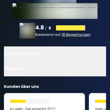
4.8
5
/
Basierend auf
18 Bewertungen
Kontakt & Service
Über uns
Kunden über uns
Es wirkt, Ziel erreicht 😊👍🏻
Sehr zuf