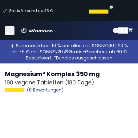
Gratis Versand ab 45 €
Menü
☀️ Sommeraktion: 10 % auf alles mit SONNEN10 | 20 %
ab 75 € mit SONNEN20 🎁Gratis-Geschenk ab 60 €
Bestellwert. *Bundles ausgeschlossen
Magnesium³ Komplex 350 mg
180 vegane Tabletten
(180 Tage)
(8 Bewertungen)