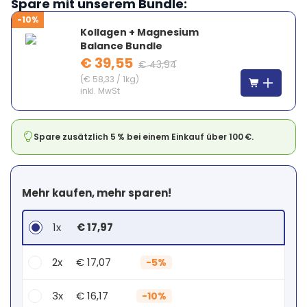
Spare mit unserem Bundle:
-10%
Kollagen + Magnesium
Balance Bundle
€ 39,55
€ 43,94
(
€ 58,33
/
1kg
)
inkl. MwSt
Spare zusätzlich 5 % bei einem Einkauf über 100 €.
Mehr kaufen, mehr sparen!
1x
€ 17,97
2x
€ 17,07
-
5%
3x
€ 16,17
-
10%