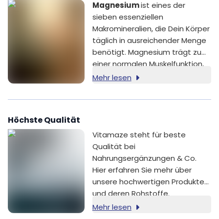
Magnesium
ist eines der
sieben essenziellen
Makromineralien, die Dein Körper
täglich in ausreichender Menge
benötigt. Magnesium trägt zu
einer normalen Muskelfunktion,
zu einer normalen Funktion des
Mehr lesen
Nervensystems und zur
Erhaltung normaler Knochen bei.
Zudem trägt Magnesium zu
Höchste Qualität
einem normalen
Energiestoffwechsel und zur
Vitamaze steht für beste
Verringerung von Müdigkeit und
Qualität bei
Ermüdung bei [1].
Nahrungsergänzungen & Co.
Hier erfahren Sie mehr über
unsere hochwertigen Produkte
und deren Rohstoffe.
Mehr lesen