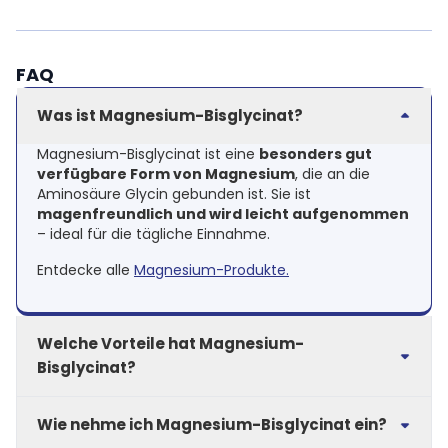
FAQ
Was ist Magnesium-Bisglycinat?
Magnesium-Bisglycinat ist eine
besonders gut
verfügbare Form von Magnesium
, die an die
Aminosäure Glycin gebunden ist. Sie ist
magenfreundlich und wird leicht aufgenommen
– ideal für die tägliche Einnahme.
Entdecke alle
Magnesium-Produkte.
Welche Vorteile hat Magnesium-
Bisglycinat?
Magnesium
trägt zu einer normalen
Wie nehme ich Magnesium-Bisglycinat ein?
Muskelfunktion, einem normalen
Energiestoffwechsel und einer normalen