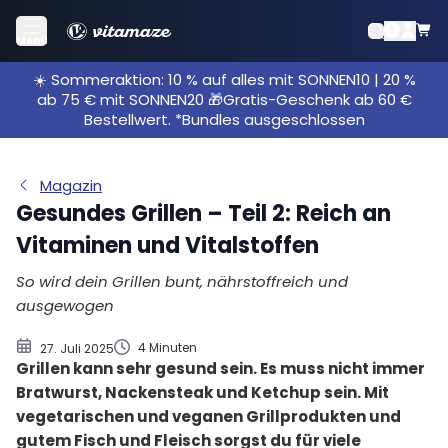
Gesund grillen mit Fleisch
Menü
Fisch grillen
☀️ Sommeraktion: 10 % auf alles mit SONNEN10 | 20 %
Gemüse grillen
ab 75 € mit SONNEN20 🎁Gratis-Geschenk ab 60 €
Selbstgemachte Marinade für Gri
Bestellwert. *Bundles ausgeschlossen
Gesunde Grillideen: Obst grillen
Magazin
Gesundes Grillen – Teil 2: Reich an
Vitaminen und Vitalstoffen
So wird dein Grillen bunt, nährstoffreich und
ausgewogen
4 Minuten
27. Juli 2025
Grillen kann sehr gesund sein. Es muss nicht immer
Bratwurst, Nackensteak und Ketchup sein. Mit
vegetarischen und veganen Grillprodukten und
gutem Fisch und Fleisch sorgst du für viele