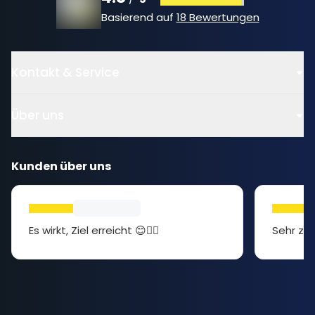
Basierend auf
18 Bewertungen
Kontakt & Service
Über uns
Kunden über uns
Es wirkt, Ziel erreicht 😊👍🏻
Sehr zuf