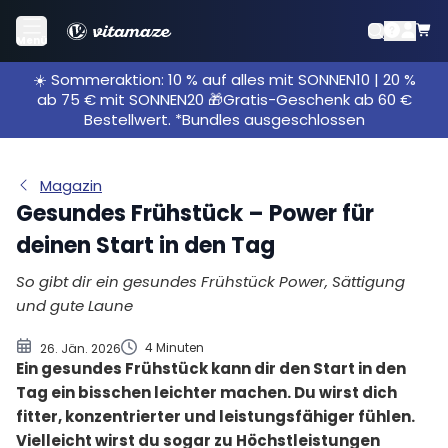
Gesundes Müsli
Menü
Gesundes aufs Brot
☀️ Sommeraktion: 10 % auf alles mit SONNEN10 | 20 %
Smoothies und Shakes
ab 75 € mit SONNEN20 🎁Gratis-Geschenk ab 60 €
Vergiss althergebrachte Konventionen
Bestellwert. *Bundles ausgeschlossen
Wasser ist pure Lebenskraft
Magazin
Gesundes Frühstück – Power für
deinen Start in den Tag
So gibt dir ein gesundes Frühstück Power, Sättigung
und gute Laune
4 Minuten
26. Jän. 2026
Ein gesundes Frühstück kann dir den Start in den
Tag ein bisschen leichter machen. Du wirst dich
fitter, konzentrierter und leistungsfähiger fühlen.
Vielleicht wirst du sogar zu Höchstleistungen