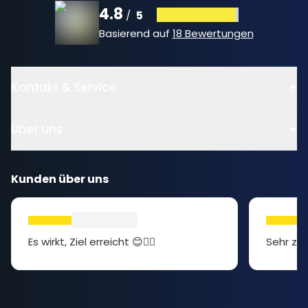
4.8
5
/
Basierend auf
18 Bewertungen
Kontakt & Service
Über uns
Kunden über uns
Es wirkt, Ziel erreicht 😊👍🏻
Sehr zuf