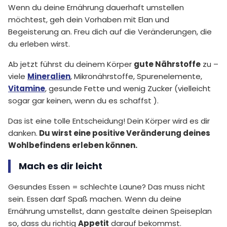
Das Auge isst mit
Wenn du deine Ernährung dauerhaft umstellen
Ernährungsumstellung auf einen Blick
möchtest, geh dein Vorhaben mit Elan und
Begeisterung an. Freu dich auf die Veränderungen, die
du erleben wirst.
Ab jetzt führst du deinem Körper
gute Nährstoffe
zu –
viele
Mineralien
, Mikronährstoffe, Spurenelemente,
Vitamine
, gesunde Fette und wenig Zucker (vielleicht
sogar gar keinen, wenn du es schaffst ).
Das ist eine tolle Entscheidung! Dein Körper wird es dir
danken.
Du wirst eine positive Veränderung deines
Wohlbefindens erleben können.
Mach es dir leicht
Gesundes Essen = schlechte Laune? Das muss nicht
sein. Essen darf Spaß machen. Wenn du deine
Ernährung umstellst, dann gestalte deinen Speiseplan
so, dass du richtig
Appetit
darauf bekommst.