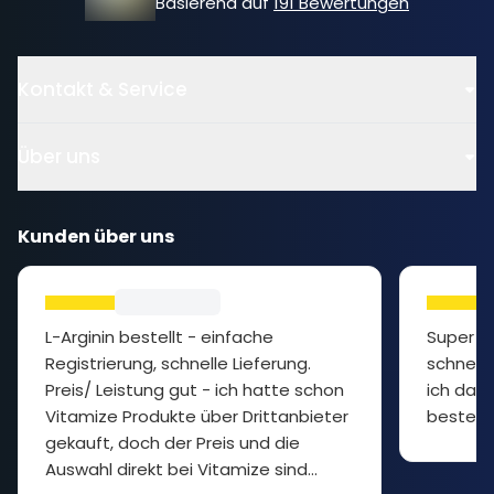
Basierend auf
191 Bewertungen
Kontakt & Service
Über uns
Kunden über uns
L-Arginin bestellt - einfache
Super P
Registrierung, schnelle Lieferung.
schnelle
Preis/ Leistung gut - ich hatte schon
ich das 
Vitamize Produkte über Drittanbieter
bestelle
gekauft, doch der Preis und die
Auswahl direkt bei Vitamize sind