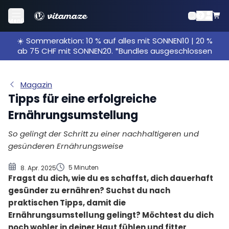
Der Erfolg beginnt im Kopf
Menü
Mach es dir leicht
☀️ Sommeraktion: 10 % auf alles mit SONNEN10 | 20 %
Was ist gesunde Ernährung?
ab 75 CHF mit SONNEN20. *Bundles ausgeschlossen
Das solltest du immer im Vorratsschrank haben
Schummeln erlaubt – diese Lebensmittel lassen sich
Magazin
einfach ersetzen
Tipps für eine erfolgreiche
Kleine Sünden sind gestattet
Ernährungsumstellung
Selber kochen und geplant einkaufen
Meal Prepping spart Zeit
So gelingt der Schritt zu einer nachhaltigeren und
Das Auge isst mit
gesünderen Ernährungsweise
Ernährungsumstellung auf einen Blick
5 Minuten
8. Apr. 2025
Fragst du dich, wie du es schaffst, dich dauerhaft
gesünder zu ernähren? Suchst du nach
praktischen Tipps, damit die
Ernährungsumstellung gelingt? Möchtest du dich
noch wohler in deiner Haut fühlen und fitter