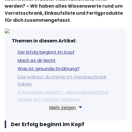
werden? – Wir haben alles Wissenswerte rund um
Vorratsschrank, Einkaufsliste und Fertigprodukte
für dich zusammengefasst.
Themen in diesem Artikel
:
Der Erfolg beginnt im Kopf
Mach es dir leicht
Was ist gesunde Ernährung?
Das solltest du immer im Vorratsschrank
haben
Schummeln erlaubt – diese Lebensmittel
lassen sich einfach ersetzen
Mehr zeigen
Kleine Sünden sind gestattet
Selber kochen und geplant einkaufen
Der Erfolg beginnt im Kopf
Meal Prepping spart Zeit