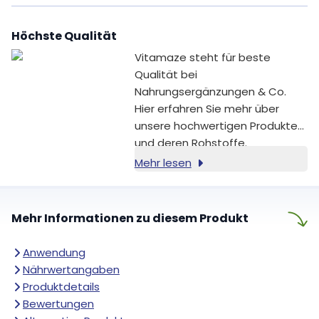
Nahrungsergänzungsmittel
ergänzen deinen Abend sinnvoll
Höchste Qualität
und begleiten dich dabei,
deinen Tag bewusst ausklingen
Vitamaze steht für beste
zu lassen.
Qualität bei
Nahrungsergänzungen & Co.
Hier erfahren Sie mehr über
unsere hochwertigen Produkte
und deren Rohstoffe.
Mehr lesen
Mehr Informationen zu diesem Produkt
Anwendung
Nährwertangaben
Produktdetails
Bewertungen