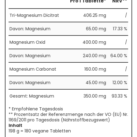
Pro 1 Tablette*
NRV**
Tri-Magnesium Dicitrat
406.25 mg
/
Davon: Magnesium
65.00 mg
17.33 %
Magnesium Oxid
400.00 mg
/
Davon: Magnesium
240.00 mg
64.00 %
Magnesium Carbonat
160.00 mg
/
Davon: Magnesium
45.00 mg
12.00 %
Gesamt: Magnesium
350.00 mg
93.33 %
* Empfohlene Tagesdosis
** Prozentsatz der Referenzmenge nach der VO (EU) Nr.
1169/2011 pro Tagesdosis (Nährstoffbezugswert)
Inhalt
198 g = 180 vegane Tabletten