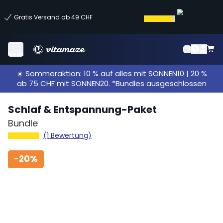
Gratis Versand ab 49 CHF
Menü
☀️ Sommeraktion: 10 % auf alles mit SONNEN10 | 20 %
ab 75 CHF mit SONNEN20. *Bundles ausgeschlossen
Schlaf & Entspannung-Paket
Bundle
(1 Bewertung)
-
20%