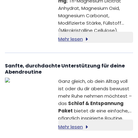
mg:
Tri-Magnesium Dicitrat
Anhydrat, Magnesium Oxid,
Magnesium Carbonat,
Modifizierte Stärke, Füllstoff
(Mikrokristalline Cellulose).
Mehr lesen
Sanfte, durchdachte Unterstützung für deine
Abendroutine
Ganz gleich, ob dein Alltag voll
ist oder du dir abends bewusst
mehr Ruhe nehmen möchtest –
das
Schlaf & Entspannung
Paket
bietet dir eine einfache,
pflanzlich inspirierte Routine.
Diese drei sorgfältig
Mehr lesen
ausgewählten