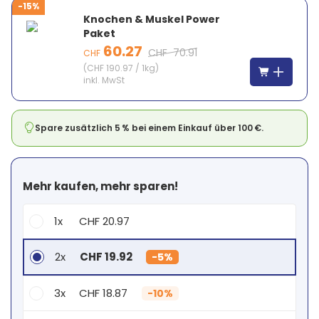
-15%
Knochen & Muskel Power
Paket
60.27
CHF
70.91
CHF
(
CHF 190.97
/
1kg
)
inkl. MwSt
Spare zusätzlich 5 % bei einem Einkauf über 100 €.
Mehr kaufen, mehr sparen!
1x
CHF 20.97
2x
CHF 19.92
-
5%
3x
CHF 18.87
-
10%