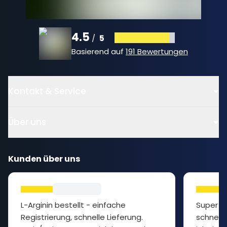
4.5
5
/
Basierend auf
191 Bewertungen
Kontakt & Service
Über uns
Kunden über uns
L-Arginin bestellt - einfache
Super P
Registrierung, schnelle Lieferung.
schnelle