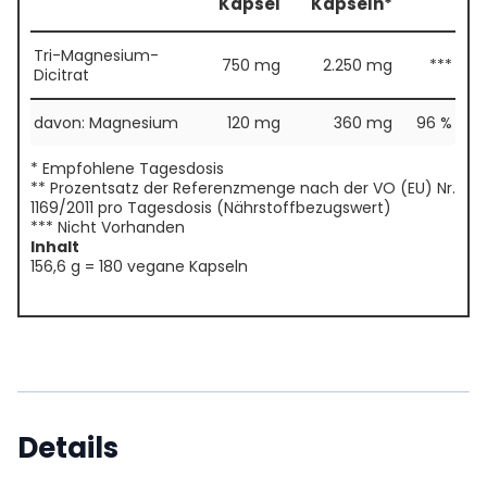
Kapsel
Kapseln*
Tri-Magnesium-
750 mg
2.250 mg
***
Dicitrat
davon: Magnesium
120 mg
360 mg
96 %
* Empfohlene Tagesdosis
** Prozentsatz der Referenzmenge nach der VO (EU) Nr.
1169/2011 pro Tagesdosis (Nährstoffbezugswert)
*** Nicht Vorhanden
Inhalt
156,6 g = 180 vegane Kapseln
Details