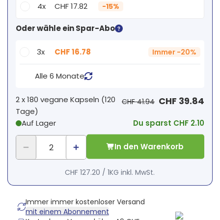
4x
CHF 17.82
-
15%
Dein persönlicher Rabatt
Oder wähle ein Spar-Abo
2
x
CHF 0.00
-
%
3x
CHF 16.78
Immer
-
20%
Alle 6 Monate
2 x
180 vegane Kapseln
(
120
CHF 39.84
CHF 41.94
Tage
)
Auf Lager
Du sparst CHF 2.10
In den Warenkorb
CHF 127.20
/
1KG
inkl. MwSt.
Immer immer kostenloser Versand
mit einem Abonnement