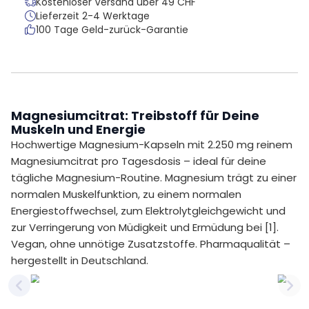
Kostenloser Versand über 49 CHF
Lieferzeit 2-4 Werktage
100 Tage Geld-zurück-Garantie
Magnesiumcitrat: Treibstoff für Deine
Muskeln und Energie
Hochwertige Magnesium-Kapseln mit 2.250 mg reinem
Magnesiumcitrat pro Tagesdosis – ideal für deine
tägliche Magnesium-Routine. Magnesium trägt zu einer
normalen Muskelfunktion, zu einem normalen
Energiestoffwechsel, zum Elektrolytgleichgewicht und
zur Verringerung von Müdigkeit und Ermüdung bei [1].
Vegan, ohne unnötige Zusatzstoffe. Pharmaqualität –
hergestellt in Deutschland.
Previous slide
Nex