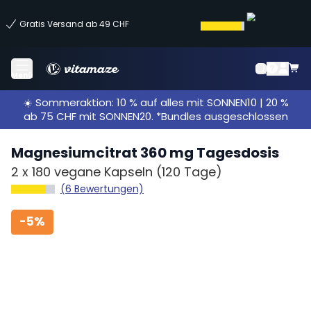
Gratis Versand ab 49 CHF
Menü
☀️ Sommeraktion: 10 % auf alles mit SONNEN10 | 20 %
ab 75 CHF mit SONNEN20. *Bundles ausgeschlossen
Magnesiumcitrat 360 mg Tagesdosis
2 x
180 vegane Kapseln
(120 Tage)
(6 Bewertungen)
-
5%