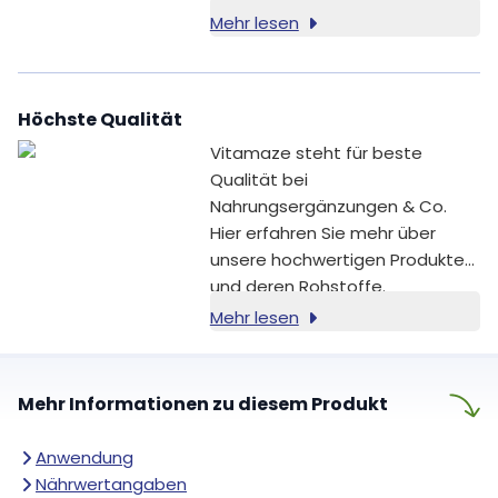
Elektrolytgleichgewicht, zu einer
Mehr lesen
normalen Funktion des
Nervensystems und zur
normalen psychischen Funktion
Höchste Qualität
bei. Zudem trägt Magnesium zu
einer normalen Muskelfunktion,
Vitamaze steht für beste
zur Erhaltung normaler Knochen
Qualität bei
und Zähne sowie zur
Nahrungsergänzungen & Co.
Verringerung von Müdigkeit und
Hier erfahren Sie mehr über
Ermüdung bei. Magnesium hat
unsere hochwertigen Produkte
außerdem eine Funktion bei der
und deren Rohstoffe.
Zellteilung [1].
Mehr lesen
Mehr Informationen zu diesem Produkt
Anwendung
Nährwertangaben