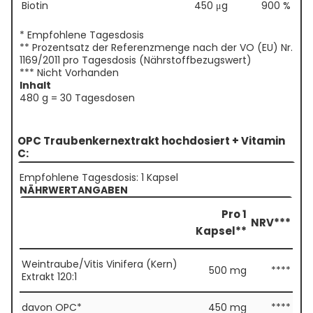
Biotin
450 μg
900 %
* Empfohlene Tagesdosis
** Prozentsatz der Referenzmenge nach der VO (EU) Nr.
1169/2011 pro Tagesdosis (Nährstoffbezugswert)
*** Nicht Vorhanden
Inhalt
480 g = 30 Tagesdosen
OPC Traubenkernextrakt hochdosiert + Vitamin
C:
Empfohlene Tagesdosis: 1 Kapsel
NÄHRWERTANGABEN
Pro 1
NRV***
Kapsel**
Weintraube/Vitis Vinifera (Kern)
500 mg
****
Extrakt 120:1
davon OPC*
450 mg
****