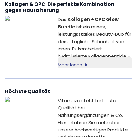
Kollagen & OPC: Die perfekte Kombination
gegen Hautalterung
Das
Kollagen + OPC Glow
Bundle
ist ein reines,
leistungsstarkes Beauty-Duo für
deine tägliche Schönheit von
innen. Es kombiniert
hydrolysierte Kollagenpeptide –
ein Strukturprotein, das
Mehr lesen
natürlicherweise in der Haut
vorkommt – mit OPC-reichem
Traubenkernextrakt.
Höchste Qualität
Gemeinsam ergänzen sie deine
Beauty-Routine mit
Vitamaze steht für beste
ausgewählten Inhaltsstoffen.
Qualität bei
Vitamin C trägt zu einer
Nahrungsergänzungen & Co.
normalen Kollagenbildung für
Hier erfahren Sie mehr über
eine normale Funktion der Haut
unsere hochwertigen Produkte
bei und trägt dazu bei, die