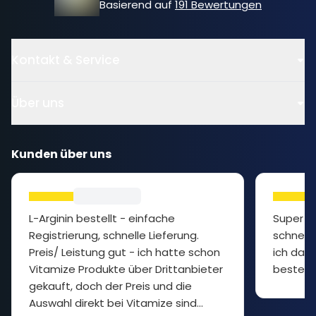
Basierend auf
191 Bewertungen
Kontakt & Service
Über uns
Kunden über uns
L-Arginin bestellt - einfache
Super P
Registrierung, schnelle Lieferung.
schnelle
Preis/ Leistung gut - ich hatte schon
ich das 
Vitamize Produkte über Drittanbieter
bestelle
gekauft, doch der Preis und die
Auswahl direkt bei Vitamize sind