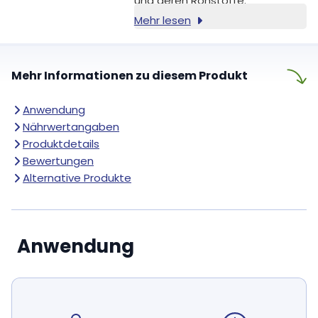
und deren Rohstoffe.
Zellen vor oxidativem Stress zu
Mehr lesen
schützen [1].
Mehr Informationen zu diesem Produkt
Anwendung
Nährwertangaben
Produktdetails
Bewertungen
Alternative Produkte
Anwendung