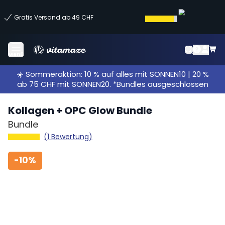
Gratis Versand ab 49 CHF
Menü
☀️ Sommeraktion: 10 % auf alles mit SONNEN10 | 20 %
ab 75 CHF mit SONNEN20. *Bundles ausgeschlossen
Kollagen + OPC Glow Bundle
Bundle
(1 Bewertung)
-
10%