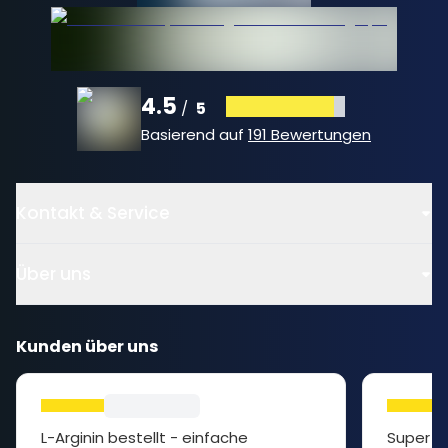
4.5
5
/
Basierend auf
191 Bewertungen
Kontakt & Service
Über uns
Kunden über uns
L-Arginin bestellt - einfache
Super P