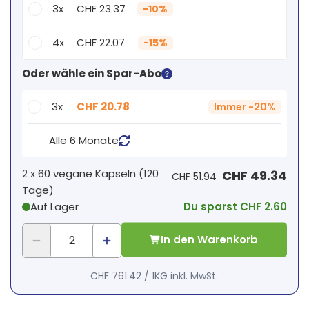
3x
CHF 23.37
-
10%
4x
CHF 22.07
-
15%
Dein persönlicher Rabatt
Oder wähle ein Spar-Abo
2
x
CHF 0.00
-
%
3x
CHF 20.78
Immer
-
20%
Alle 6 Monate
2 x
60 vegane Kapseln
(
120
CHF 49.34
CHF 51.94
Tage
)
Auf Lager
Du sparst CHF 2.60
In den Warenkorb
CHF 761.42
/
1KG
inkl. MwSt.