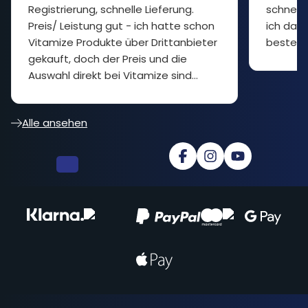
Registrierung, schnelle Lieferung.
schnelle
Preis/ Leistung gut - ich hatte schon
ich das 
Vitamize Produkte über Drittanbieter
bestelle
gekauft, doch der Preis und die
Auswahl direkt bei Vitamize sind
besser... cooler Shop
Alle ansehen