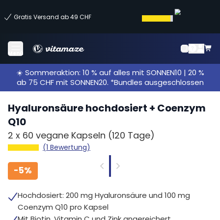
Gratis Versand ab 49 CHF
Menü
☀️ Sommeraktion: 10 % auf alles mit SONNEN10 | 20 %
ab 75 CHF mit SONNEN20. *Bundles ausgeschlossen
Hyaluronsäure hochdosiert + Coenzym
Q10
2 x
60 vegane Kapseln
(120 Tage)
(1 Bewertung)
-
5%
Hochdosiert: 200 mg Hyaluronsäure und 100 mg
Coenzym Q10 pro Kapsel
Mit Biotin, Vitamin C und Zink angereichert