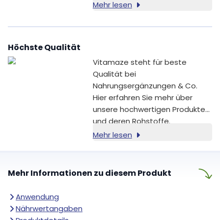
normaler Haut und normaler
Mehr lesen
Haare bei [1,2]. Zink trägt
zusätzlich zur Erhaltung
normaler Nägel bei [2].
Höchste Qualität
Vitamaze steht für beste
Qualität bei
Nahrungsergänzungen & Co.
Hier erfahren Sie mehr über
unsere hochwertigen Produkte
und deren Rohstoffe.
Mehr lesen
Mehr Informationen zu diesem Produkt
Anwendung
Nährwertangaben