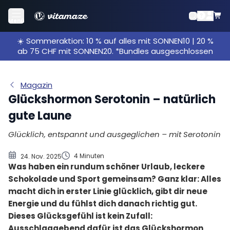
Was ist Serotonin und wie wird es gebildet?
Menü
Das macht das Glückshormon im Körper
☀️ Sommeraktion: 10 % auf alles mit SONNEN10 | 20 %
Symptome von Serotoninmangel
ab 75 CHF mit SONNEN20. *Bundles ausgeschlossen
Woher kommt ein Serotoninmangel?
So optimierst du deinen Serotoninspiegel
Magazin
Glückshormon Serotonin – natürlich
gute Laune
Glücklich, entspannt und ausgeglichen – mit Serotonin
4 Minuten
24. Nov. 2025
Was haben ein rundum schöner Urlaub, leckere
Schokolade und Sport gemeinsam? Ganz klar: Alles
macht dich in erster Linie glücklich, gibt dir neue
Energie und du fühlst dich danach richtig gut.
Dieses Glücksgefühl ist kein Zufall:
Ausschlaggebend dafür ist das Glückshormon