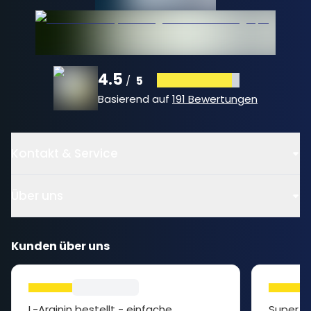
4.5
5
/
Basierend auf
191 Bewertungen
Kontakt & Service
Über uns
Kunden über uns
L-Arginin bestellt - einfache
Super P