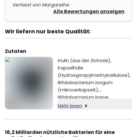
Verfasst von Margarethe
Alle Bewertungen anzeigen
Wir liefern nur beste Qualität:
Zutaten
Inulin (aus der Zichorie),
Kapselhülle
(Hydroxypropylmethylcellulose),
Bifidobacterium longum
(mikroverkapselt),
Bifidobacterium breve
(mikroverkapselt),
Mehr lesen
Bifidobacterium lactis
(mikroverkapselt), Lactobacillus
rhamnosus, Lactococcus lactis,
16,2 Milliarden nützliche Bakterien für eine
Lactobacillus bulgaricus,