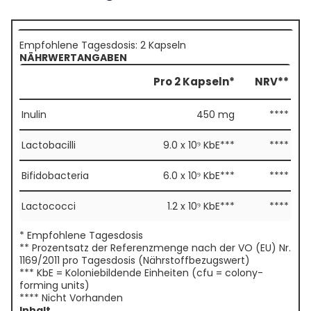
Empfohlene Tagesdosis: 2 Kapseln
NÄHRWERTANGABEN
Pro 2 Kapseln*
NRV**
Inulin
450 mg
****
Lactobacilli
9.0 x 10⁹ KbE***
****
Bifidobacteria
6.0 x 10⁹ KbE***
****
Lactococci
1.2 x 10⁹ KbE***
****
* Empfohlene Tagesdosis
** Prozentsatz der Referenzmenge nach der VO (EU) Nr.
1169/2011 pro Tagesdosis (Nährstoffbezugswert)
*** KbE = Koloniebildende Einheiten (cfu = colony-
forming units)
**** Nicht Vorhanden
Inhalt