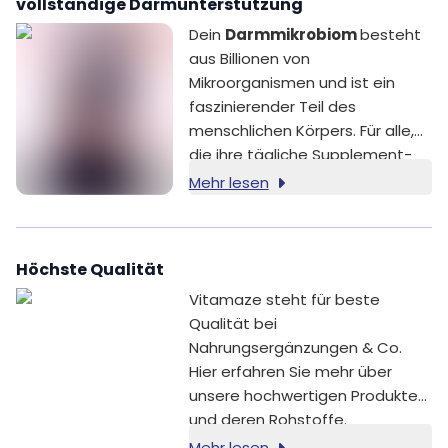
vollständige Darmunterstützung
Lactobacillus casei,
Dein
Darmmikrobiom
besteht
Lactobacillus plantarum
aus Billionen von
(mikroverkapselt), Lactobacillus
Mikroorganismen und ist ein
salivarius, Lactobacillus
faszinierender Teil des
paracasei (mikroverkapselt),
menschlichen Körpers. Für alle,
Bifidobacterium bifidum
die ihre tägliche Supplement-
(mikroverkapselt),
Routine bewusst ergänzen
Bifidobacterium infantis
Mehr lesen
möchten, kombiniert Vitamaze
(mikroverkapselt).
ausgewählte Milchsäurekulturen
mit einem präbiotischen
Höchste Qualität
Ballaststoff.
Vitamaze steht für beste
Qualität bei
Nahrungsergänzungen & Co.
Hier erfahren Sie mehr über
unsere hochwertigen Produkte
und deren Rohstoffe.
Mehr lesen