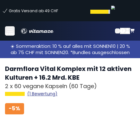
Gratis Versand ab 49 CHF
Menü
☀️ Sommeraktion: 10 % auf alles mit SONNEN10 | 20 %
ab 75 CHF mit SONNEN20. *Bundles ausgeschlossen
Darmflora Vital Komplex mit 12 aktiven
Kulturen + 16.2 Mrd. KBE
2 x
60 vegane Kapseln
(60 Tage)
(1 Bewertung)
-
5%