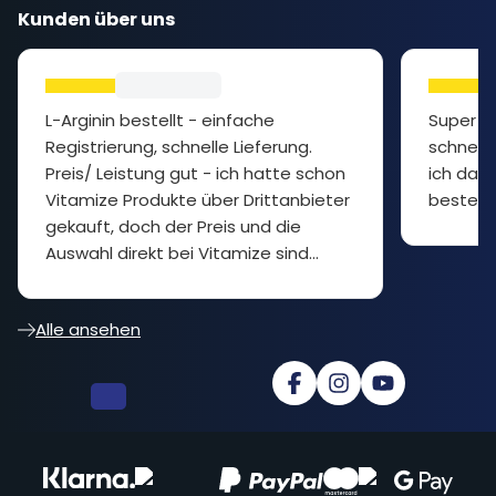
Kunden über uns
L-Arginin bestellt - einfache
Super P
Registrierung, schnelle Lieferung.
schnelle
Preis/ Leistung gut - ich hatte schon
ich das 
Vitamize Produkte über Drittanbieter
bestelle
gekauft, doch der Preis und die
Auswahl direkt bei Vitamize sind
besser... cooler Shop
Alle ansehen