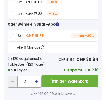
3x
CHF 18.87
-
10%
4x
CHF 17.82
-
15%
Dein persönlicher Rabatt
Oder wähle ein Spar-Abo
2
x
CHF 0.00
-
%
3x
CHF 16.78
Immer
-
20%
Alle 6 Monate
2 x
120 vegetarische
CHF 39.84
CHF 41.94
Tabletten
(
120
Tage
)
Auf Lager
Du sparst CHF 2.10
In den Warenkorb
CHF 166.00
/
1KG
inkl. MwSt.