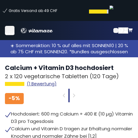
Gratis Versand ab 49 CHF
Menü
☀️ Sommeraktion: 10 % auf alles mit SONNEN10 | 20 %
ab 75 CHF mit SONNEN20. *Bundles ausgeschlossen
Calcium + Vitamin D3 hochdosiert
2 x
120 vegetarische Tabletten
(120 Tage)
(1 Bewertung)
-
5%
Hochdosiert: 600 mg Calcium + 400 IE (10 µg) Vitamin
D3 pro Tagesdosis
Calcium und Vitamin D tragen zur Erhaltung normaler
Knochen und normaler Zähne bei [1,2]