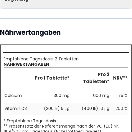
Nährwertangaben
Empfohlene Tagesdosis: 2 Tabletten
NÄHRWERTANGABEN
Pro 2
Pro 1 Tablette*
NRV**
Tabletten*
Calcium
300 mg
600 mg
75 %
Vitamin D3
(200 IE) 5 μg
(400 IE) 10 μg
200 %
* Empfohlene Tagesdosis
** Prozentsatz der Referenzmenge nach der VO (EU) Nr.
1169/2011 pro Tagesdosis (Nährstoffbezugswert)