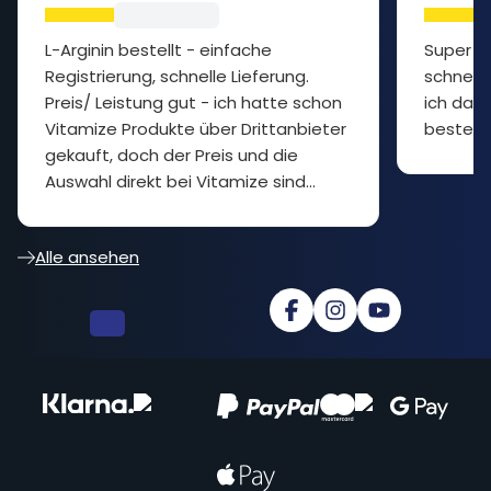
L-Arginin bestellt - einfache
Super P
Registrierung, schnelle Lieferung.
schnelle
Preis/ Leistung gut - ich hatte schon
ich das 
Vitamize Produkte über Drittanbieter
bestelle
gekauft, doch der Preis und die
Auswahl direkt bei Vitamize sind
besser... cooler Shop
Alle ansehen