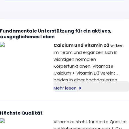
Fundamentale Unterstützung für ein aktives,
ausgeglichenes Leben
Calcium und Vitamin D3
wirken
im Team und ergänzen sich in
wichtigen normalen
Körperfunktionen. Vitamaze
Calcium + Vitamin D3 vereint
beides in einer hochdosierten
Formel: 600 mg Calcium und 400 IE,
Mehr lesen
10 µg, Vitamin D3 pro Tagesportion.
Höchste Qualität
Vitamaze steht für beste Qualität
bei Nahrungsergänzungen & Co.