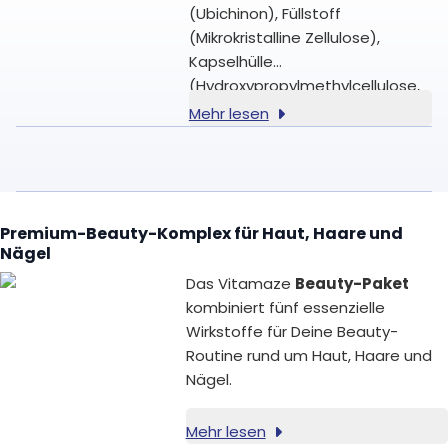
(Ubichinon), Füllstoff
(Mikrokristalline Zellulose),
Kapselhülle
(Hydroxypropylmethylcellulose,
pflanzliche Kapselhülle).
Mehr lesen
Premium-Beauty-Komplex für Haut, Haare und
Nägel
Das Vitamaze
Beauty-Paket
kombiniert fünf essenzielle
Wirkstoffe für Deine Beauty-
Routine rund um Haut, Haare und
Nägel.
Mehr lesen