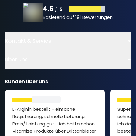
4.5
5
/
Basierend auf
191 Bewertungen
Kontakt & Service
Über uns
Kunden über uns
L-Arginin bestellt - einfache
Super P
Registrierung, schnelle Lieferung.
schnelle
Preis/ Leistung gut - ich hatte schon
ich das 
Vitamize Produkte über Drittanbieter
bestelle