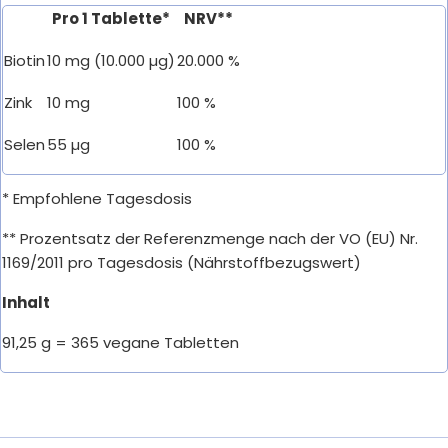
Pro 1 Tablette*
NRV**
Biotin
10 mg (10.000 µg)
20.000 %
Zink
10 mg
100 %
Selen
55 µg
100 %
* Empfohlene Tagesdosis
** Prozentsatz der Referenzmenge nach der VO (EU) Nr.
1169/2011 pro Tagesdosis (Nährstoffbezugswert)
Inhalt
91,25 g = 365 vegane Tabletten