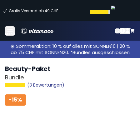
Gratis Versand ab 49 CHF
Menü
☀️ Sommeraktion: 10 % auf alles mit SONNEN10 | 20 %
ab 75 CHF mit SONNEN20. *Bundles ausgeschlossen
Beauty-Paket
Bundle
(3 Bewertungen)
-
15%