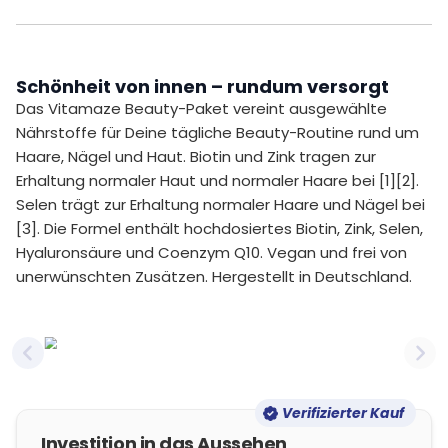
Schönheit von innen – rundum versorgt
Das Vitamaze Beauty-Paket vereint ausgewählte
Nährstoffe für Deine tägliche Beauty-Routine rund um
Haare, Nägel und Haut. Biotin und Zink tragen zur
Erhaltung normaler Haut und normaler Haare bei [1][2].
Selen trägt zur Erhaltung normaler Haare und Nägel bei
[3]. Die Formel enthält hochdosiertes Biotin, Zink, Selen,
Hyaluronsäure und Coenzym Q10. Vegan und frei von
unerwünschten Zusätzen. Hergestellt in Deutschland.
Previous slide
Nex
Verifizierter Kauf
Investition in das Aussehen