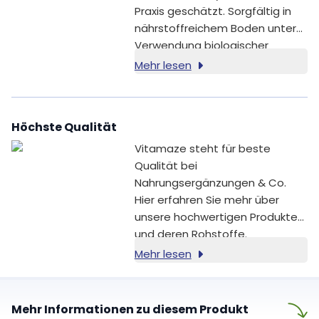
Praxis geschätzt. Sorgfältig in
nährstoffreichem Boden unter
Verwendung biologischer
Anbaumethoden kultiviert,
Mehr lesen
bewahrt dieser Wurzelextrakt
die natürliche
Zusammensetzung der Pflanze.
Höchste Qualität
Vitamaze steht für beste
Qualität bei
Nahrungsergänzungen & Co.
Hier erfahren Sie mehr über
unsere hochwertigen Produkte
und deren Rohstoffe.
Mehr lesen
Mehr Informationen zu diesem Produkt