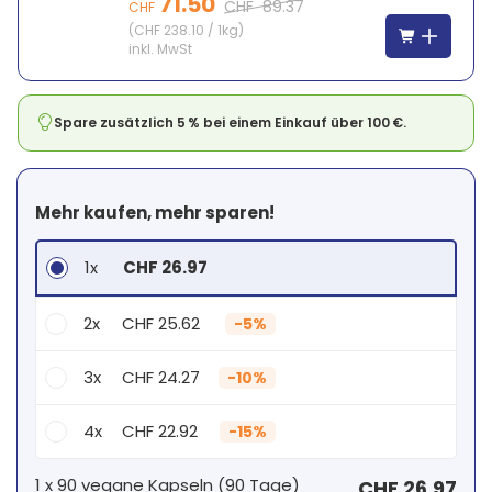
71.50
CHF
89.37
CHF
(
CHF 238.10
/
1kg
)
inkl. MwSt
Spare zusätzlich 5 % bei einem Einkauf über 100 €.
Mehr kaufen, mehr sparen!
1x
CHF 26.97
2x
CHF 25.62
-
5%
3x
CHF 24.27
-
10%
4x
CHF 22.92
-
15%
Dein persönlicher Rabatt
1 x
90 vegane Kapseln
(
90
Tage
)
CHF 26.97