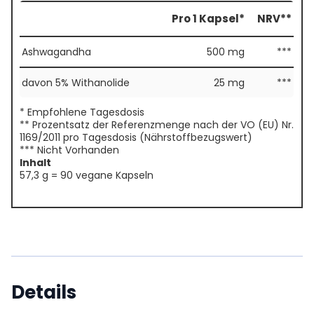
Pro 1 Kapsel*
NRV**
Ashwagandha
500 mg
***
davon 5% Withanolide
25 mg
***
* Empfohlene Tagesdosis
** Prozentsatz der Referenzmenge nach der VO (EU) Nr.
1169/2011 pro Tagesdosis (Nährstoffbezugswert)
*** Nicht Vorhanden
Inhalt
57,3 g = 90 vegane Kapseln
Details