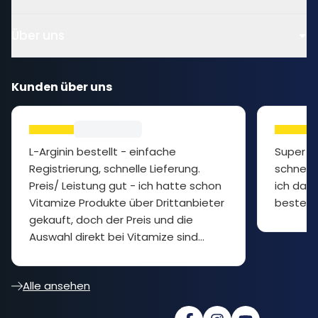
Über uns
Kunden über uns
L-Arginin bestellt - einfache
Super P
Registrierung, schnelle Lieferung.
schnelle
Preis/ Leistung gut - ich hatte schon
ich das 
Vitamize Produkte über Drittanbieter
bestelle
gekauft, doch der Preis und die
Auswahl direkt bei Vitamize sind
besser... cooler Shop
Alle ansehen