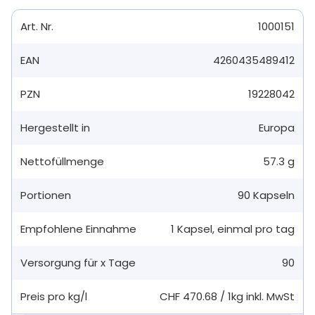
Art. Nr.
1000151
EAN
4260435489412
PZN
19228042
Hergestellt in
Europa
Nettofüllmenge
57.3 g
Portionen
90
Kapseln
Empfohlene Einnahme
1
Kapsel
,
einmal pro tag
Versorgung für x Tage
90
Preis pro kg/l
CHF 470.68
/
1kg
inkl. MwSt