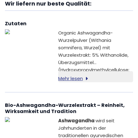
Wir liefern nur beste Qualität:
Zutaten
Organic Ashwagandha-
Wurzelpulver (Withania
somnifera, Wurzel) mit
Wurzelextrakt: 5% Withanolide,
Überzugsmittel
(Hydroxypropylmethylcellulose;
pflanzliche Kapselhülle),
Mehr lesen
Trennmittel (Cellulose).
Bio-Ashwagandha-Wurzelextrakt – Reinheit,
Wirksamkeit und Tradition
Ashwagandha
wird seit
Jahrhunderten in der
traditionellen ayurvedischen