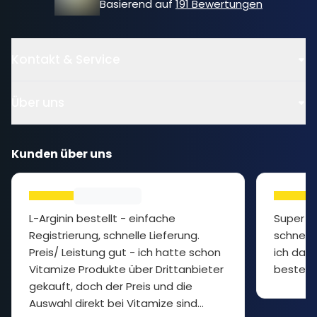
Basierend auf
191 Bewertungen
Kontakt & Service
Über uns
Kunden über uns
L-Arginin bestellt - einfache
Super P
Registrierung, schnelle Lieferung.
schnelle
Preis/ Leistung gut - ich hatte schon
ich das 
Vitamize Produkte über Drittanbieter
bestelle
gekauft, doch der Preis und die
Auswahl direkt bei Vitamize sind