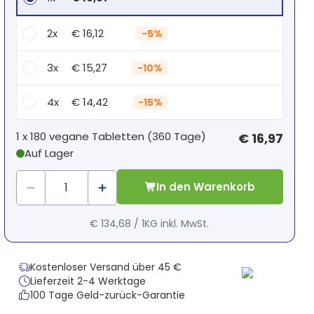
2x
€ 16,12
-
5%
3x
€ 15,27
-
10%
4x
€ 14,42
-
15%
Dein persönlicher Rabatt
1 x
180 vegane Tabletten
(
360
Tage
)
€ 16,97
Auf Lager
1
x
€ 0,00
-
%
In den Warenkorb
€ 134,68
/
1KG
inkl. MwSt.
Kostenloser Versand über 45 €
Lieferzeit 2-4 Werktage
100 Tage Geld-zurück-Garantie