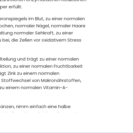
er erfüllt.
eronspiegels im Blut, zu einer normalen
nochen, normaler Nägel, normaler Haare
altung normaler Sehkraft, zu einer
ei, die Zellen vor oxidativem Stress
llteilung und trägt zu einer normalen
tion, zu einer normalen Fruchtbarkeit
ägt Zink zu einem normalen
 Stoffwechsel von Makronährstoffen,
 zu einem normalen Vitamin-A-
gänzen, nimm einfach eine halbe
ich die Tablette leicht teilen. Durch
ganzes Jahr.
nur das, was wirklich wichtig ist – frei