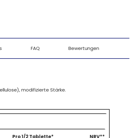
s
FAQ
Bewertungen
Cellulose), modifizierte Stärke.
Pro 1/2 Tablette*
NRV**