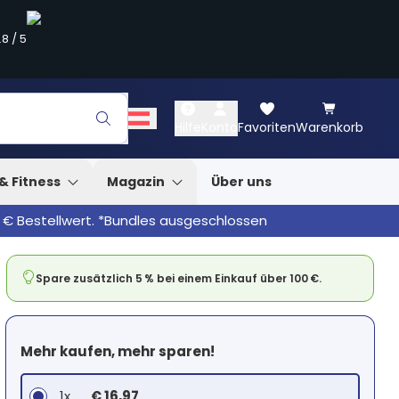
.8
/
5
Hilfe
Konto
Favoriten
Warenkorb
& Fitness
Magazin
Über uns
 € Bestellwert. *Bundles ausgeschlossen
Spare zusätzlich 5 % bei einem Einkauf über 100 €.
Mehr kaufen, mehr sparen!
1x
€ 16,97