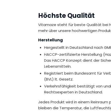
uten und Laktose.
Höchste Qualität
versorgung je nach Ernährungsweise
t eine praktische Möglichkeit, die
Vitamaze steht für beste Qualität bei 
mehr über unsere hochwertigen Produk
ensmittelsicherheit (EFSA) zugelassene
Herstellung
Hergestellt in Deutschland nach GM
HACCP-zertifizierte Herstellung (Haza
Das HACCP Konzept dient der Sichers
i.
Lebensmitteln.
Registriert beim Bundesamt für Ver
(BVL) lt. Gesetz.
Verkehrsfähigkeit bestätigt von u
m Stress zu schützen.
Rechtsexperten in Deutschland.
von Makronährstoffen bei.
Jedes Produkt wird in einem Reinraum p
mmunsystems bei.
bleiben die Temperatur, die Luftfeucht