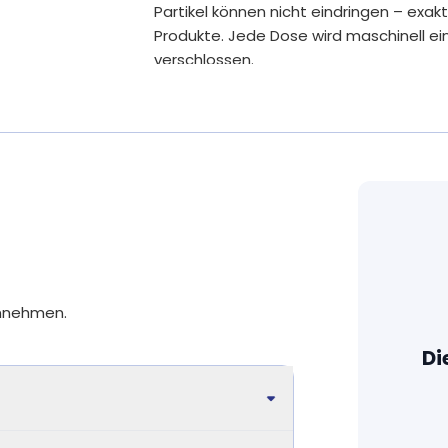
ion bei.
Partikel können nicht eindringen – exak
nd einer normalen Reproduktion bei.
Produkte. Jede Dose wird maschinell ei
osteronspiegels im Blut bei.
verschlossen.
.
Ohne Gentechnik, kennzeichnungsp
bei.
Zusätze
Bei uns kommen nur sorgfältig ausgesuc
ei.
Fertigpackung. Wir erreichen beste Biov
bewusst ausgewählte Rohstoffe.
Stoffwechsel bei.
wechsel bei.
Auf unnötige Zusätze verzichten wir, wi
ffwechsel bei.
Aromastoffe oder das Trennmittel Mag
nötig verwenden wir pflanzliche Füllstoff
Akazienfaser.
innehmen.
Alle Produkte sind so rein wie möglich: d
Di
stehen im Vordergrund. Fast alle unser
Gluten, Laktose und anderen kennzeich
Unsere Nahrungsergänzungsmittel werd