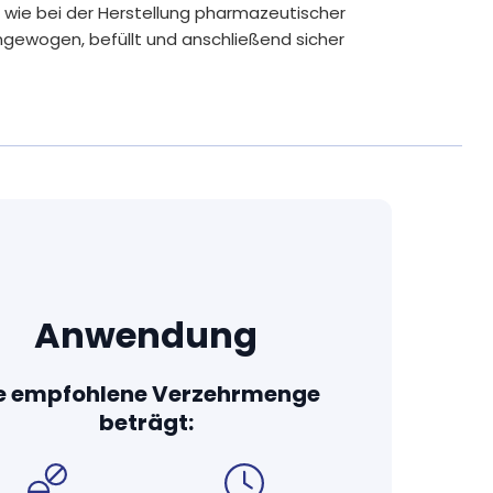
t wie bei der Herstellung pharmazeutischer
ngewogen, befüllt und anschließend sicher
flichtige Allergene und unnötige
hte und hochwertige Inhaltsstoffe in die
erfügbarkeit bei vielen unserer Produkte durch
e zum Beispiel künstliche Farb- und
nesiumstearat. Nur wenn technisch unbedingt
e wie mikrokristalline Cellulose oder
Anwendung
ie Kraft und Verträglichkeit der Wirkstoffe
e empfohlene Verzehrmenge
e Nahrungsergänzungsmittel sind frei von
beträgt:
nungspflichtigen Allergenen.
en von unabhängigen und akkreditierten