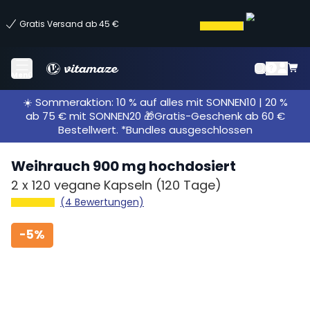
Gratis Versand ab 45 €
Menü
☀️ Sommeraktion: 10 % auf alles mit SONNEN10 | 20 %
ab 75 € mit SONNEN20 🎁Gratis-Geschenk ab 60 €
Bestellwert. *Bundles ausgeschlossen
Weihrauch 900 mg hochdosiert
2 x
120 vegane Kapseln
(120 Tage)
(4 Bewertungen)
-
5%