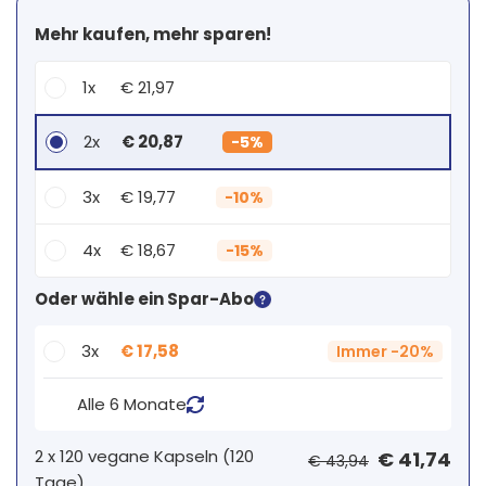
Mehr kaufen, mehr sparen!
1x
€ 21,97
2x
€ 20,87
-
5%
3x
€ 19,77
-
10%
4x
€ 18,67
-
15%
Dein persönlicher Rabatt
Oder wähle ein Spar-Abo
2
x
€ 0,00
-
%
3x
€ 17,58
Immer
-
20%
Alle 6 Monate
2 x
120 vegane Kapseln
(
120
€ 41,74
€ 43,94
Tage
)