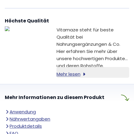
Naturheilkunde, im Ayurveda
und in der Traditionellen
Chinesischen Medizin (TCM)
,
Höchste Qualität
wegen seiner
entzündungshemmenden
und
Vitamaze steht für beste
therapeutischen
Qualität bei
Eigenschaften
geschätzt.
Nahrungsergänzungen & Co.
Hier erfahren Sie mehr über
unsere hochwertigen Produkte
und deren Rohstoffe.
Mehr lesen
Mehr Informationen zu diesem Produkt
Anwendung
Nährwertangaben
Produktdetails
FAQ