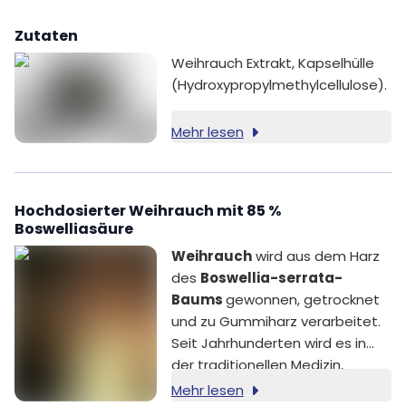
Zutaten
Weihrauch Extrakt, Kapselhülle
(Hydroxypropylmethylcellulose).
Mehr lesen
Hochdosierter Weihrauch mit 85 %
Boswelliasäure
Weihrauch
wird aus dem Harz
des
Boswellia-serrata-
Baums
gewonnen, getrocknet
und zu Gummiharz verarbeitet.
Seit Jahrhunderten wird es in
der traditionellen Medizin,
insbesondere in der
Mehr lesen