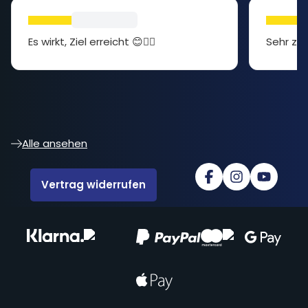
Es wirkt, Ziel erreicht 😊👍🏻
Sehr zuf
Alle ansehen
Vertrag widerrufen