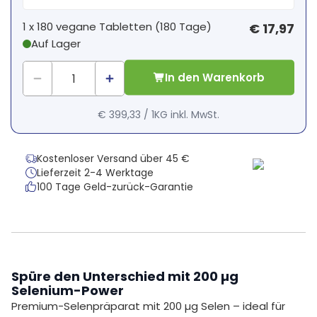
Dein persönlicher Rabatt
1 x
180 vegane Tabletten
(
180
Tage
)
€ 17,97
Auf Lager
1
x
€ 0,00
-
%
In den Warenkorb
€ 399,33
/
1KG
inkl. MwSt.
Kostenloser Versand über 45 €
Lieferzeit 2-4 Werktage
100 Tage Geld-zurück-Garantie
Spüre den Unterschied mit 200 µg
Selenium-Power
Premium-Selenpräparat mit 200 µg Selen – ideal für