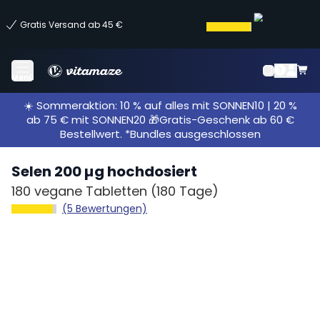
Gratis Versand ab 45 €
Menü
☀️ Sommeraktion: 10 % auf alles mit SONNEN10 | 20 %
ab 75 € mit SONNEN20 🎁Gratis-Geschenk ab 60 €
Bestellwert. *Bundles ausgeschlossen
Selen 200 µg hochdosiert
180 vegane Tabletten
(180 Tage)
(5 Bewertungen)