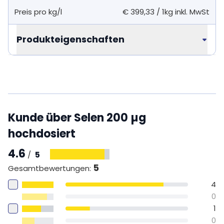
Preis pro kg/l
€ 399,33
/
1kg
inkl. MwSt
Produkteigenschaften
Kunde über Selen 200 µg
hochdosiert
4.6
5
/
5
Gesamtbewertungen
:
4
0
1
0