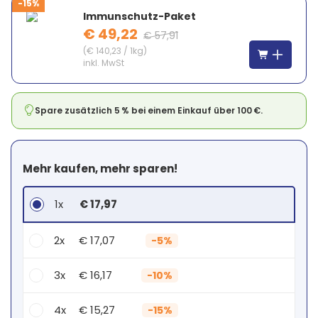
-15%
Immunschutz-Paket
€ 49,22
€ 57,91
(
€ 140,23
/
1kg
)
inkl. MwSt
Spare zusätzlich 5 % bei einem Einkauf über 100 €.
Mehr kaufen, mehr sparen!
1x
€ 17,97
2x
€ 17,07
-
5%
3x
€ 16,17
-
10%
4x
€ 15,27
-
15%