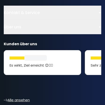
Kontakt & Service
Über uns
Kunden über uns
Es wirkt, Ziel erreicht 😊👍🏻
Sehr zuf
Alle ansehen