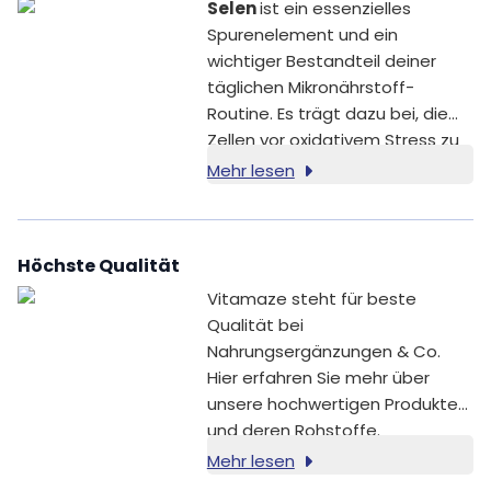
Selen
ist ein essenzielles
Spurenelement und ein
wichtiger Bestandteil deiner
täglichen Mikronährstoff-
Routine. Es trägt dazu bei, die
Zellen vor oxidativem Stress zu
schützen und unterstützt
Mehr lesen
gleichzeitig zentrale
Körperfunktionen: Selen trägt zu
einer normalen Funktion des
Höchste Qualität
Immunsystems, zur Erhaltung
normaler Haare und Nägel, zu
Vitamaze steht für beste
einer normalen
Qualität bei
Schilddrüsenfunktion sowie zu
Nahrungsergänzungen & Co.
einer normalen Spermienbildung
Hier erfahren Sie mehr über
bei [1].
unsere hochwertigen Produkte
und deren Rohstoffe.
Mehr lesen