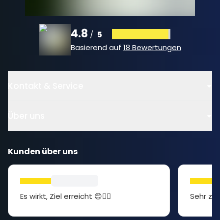
4.8
5
/
Basierend auf
18 Bewertungen
Kontakt & Service
Über uns
Kunden über uns
Es wirkt, Ziel erreicht 😊👍🏻
Sehr zuf