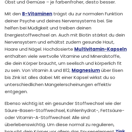
Obst und Gemüse – je farbenfroher, desto besser.
Mit den
B-Vitaminen
trägst du zur normalen Funktion
deiner Psyche und deines Nervensystems bei. Sie
helfen bei Müdigkeit und treiben deinen
Energiestoffwechsel an. Auch mit Biotin stärkst du dein
Nervensystem und erhältst zudem gesunde Haut,
Haare und Nägel. Hochdosierte
Multivitamin-Kapseln
enthalten viele wertvolle Vitamine und Mineralstoffe,
die dein Körper braucht, um seelisch und körperlich fit
zu sein. Von Vitamin A und B12,
Magnesium
über Eisen
bis Zink ist alles dabei: Mit einer Kapsel wirkst du so
unterschiedlichen Mangelerscheinungen effektiv
entgegen.
Ebenso wichtig ist ein gesunder Stoffwechsel wie der
Säure-Basen-Stoffwechsel, Kohlenhydrat-, Fettsäure-
oder Vitamin-A-Stoffwechsel: Alle sind
überlebenswichtig. Um diese normal zu regulieren,
braucht dein Körper vor allem das Spurenelement
Zink
.