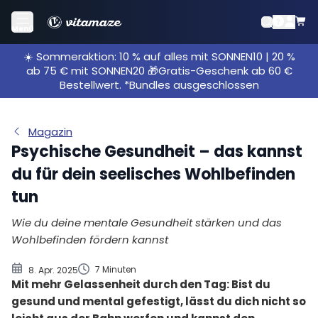
Psychische Gesundheit – was bedeutet das?
Menü
Was beeinflusst die psychische Gesundheit?
☀️ Sommeraktion: 10 % auf alles mit SONNEN10 | 20 %
Fünf Tipps für mentale Stärke
ab 75 € mit SONNEN20 🎁Gratis-Geschenk ab 60 €
Meditation als Hilfsmittel für deine psychische
Bestellwert. *Bundles ausgeschlossen
Gesundheit
Magazin
Psychische Gesundheit – das kannst
du für dein seelisches Wohlbefinden
tun
Wie du deine mentale Gesundheit stärken und das
Wohlbefinden fördern kannst
7 Minuten
8. Apr. 2025
Mit mehr Gelassenheit durch den Tag: Bist du
gesund und mental gefestigt, lässt du dich nicht so