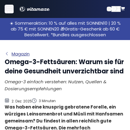
Omega-3-Fettsäuren – Essenziell für unseren
Menü
Körper
☀️ Sommeraktion: 10 % auf alles mit SONNEN10 | 20 %
Die optimale Tagesdosis an Omega-3 – das
ab 75 € mit SONNEN20 🎁Gratis-Geschenk ab 60 €
solltest du wissen
Bestellwert. *Bundles ausgeschlossen
Die Top-Lebensmittel für deine Omega-3-
Versorgung
Magazin
Pflanzenöle enthalten Omega 3: (Omega-3-
Omega-3-Fettsäuren: Warum sie für
Fettsäuregehalt in %)
Wenn wir zu wenig Omega 3 aufnehmen
deine Gesundheit unverzichtbar sind
Omega-3 einfach verstehen: Nutzen, Quellen &
Dosierungsempfehlungen
3 Minuten
2. Dez. 2025
Was haben eine knusprig gebratene Forelle, ein
würziges Leinsamenbrot und Müsli mit Hanfsamen
gemeinsam? Du findest in allen reichlich gute
Omega-3-Fettsäuren. Die mehrfach