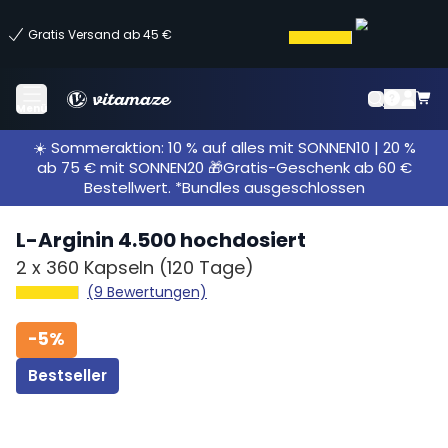
Gratis Versand ab 45 €
Menü
☀️ Sommeraktion: 10 % auf alles mit SONNEN10 | 20 %
ab 75 € mit SONNEN20 🎁Gratis-Geschenk ab 60 €
Bestellwert. *Bundles ausgeschlossen
L-Arginin 4.500 hochdosiert
2 x
360 Kapseln
(120 Tage)
(9 Bewertungen)
-
5%
Bestseller