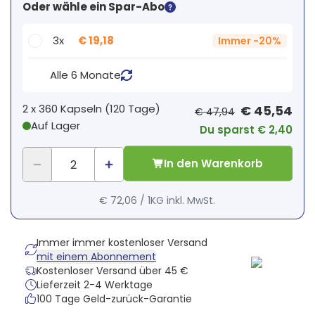
Dein persönlicher Rabatt
Oder wähle ein Spar-Abo
2
x
€ 0,00
-
%
3x
€ 19,18
Immer
-
20%
Alle 6 Monate
2 x
360 Kapseln
(
120
Tage
)
€ 45,54
€ 47,94
Auf Lager
Du sparst € 2,40
In den Warenkorb
€ 72,06
/
1KG
inkl. MwSt.
Immer immer kostenloser Versand
mit einem Abonnement
Kostenloser Versand über 45 €
Lieferzeit 2-4 Werktage
100 Tage Geld-zurück-Garantie