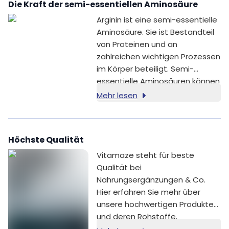
Die Kraft der semi-essentiellen Aminosäure
Arginin ist eine semi-essentielle
Aminosäure. Sie ist Bestandteil
von Proteinen und an
zahlreichen wichtigen Prozessen
im Körper beteiligt. Semi-
essentielle Aminosäuren können
vom Körper selbst gebildet
Mehr lesen
werden, in bestimmten
Lebenssituationen kann die
Zufuhr über die Ernährung
Höchste Qualität
jedoch eine Rolle spielen.
Vitamaze steht für beste
Qualität bei
Nahrungsergänzungen & Co.
Hier erfahren Sie mehr über
unsere hochwertigen Produkte
und deren Rohstoffe.