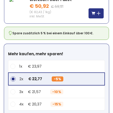
€ 50,92
€ 59,91
(
€ 82,43
/
1kg
)
inkl. MwSt
Spare zusätzlich 5 % bei einem Einkauf über 100 €.
Mehr kaufen, mehr sparen!
1x
€ 23,97
2x
€ 22,77
-
5%
3x
€ 21,57
-
10%
4x
€ 20,37
-
15%