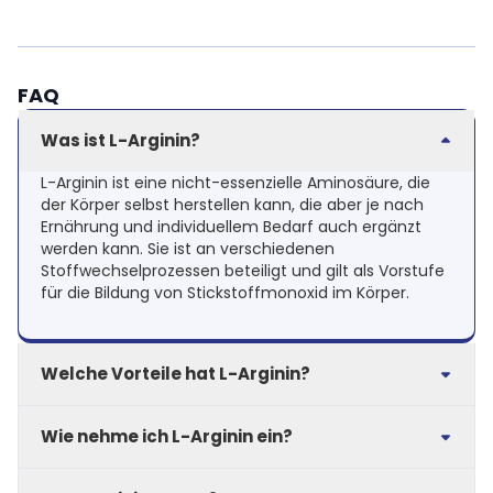
FAQ
Was ist L-Arginin?
L-Arginin ist eine nicht-essenzielle Aminosäure, die
der Körper selbst herstellen kann, die aber je nach
Ernährung und individuellem Bedarf auch ergänzt
werden kann. Sie ist an verschiedenen
Stoffwechselprozessen beteiligt und gilt als Vorstufe
für die Bildung von Stickstoffmonoxid im Körper.
Welche Vorteile hat L-Arginin?
L-Arginin wird häufig im Rahmen eines aktiven
Wie nehme ich L-Arginin ein?
Lebensstils und zur gezielten Aminosäuren-
Supplementierung verwendet.
Nimm L-Arginin täglich mit Wasser ein und halte dich