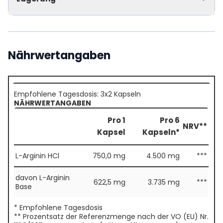
Nährwertangaben
Empfohlene Tagesdosis: 3x2 Kapseln
NÄHRWERTANGABEN
Pro 1
Pro 6
NRV**
Kapsel
Kapseln*
L-Arginin HCl
750,0 mg
4.500 mg
***
davon L-Arginin
622,5 mg
3.735 mg
***
Base
* Empfohlene Tagesdosis
** Prozentsatz der Referenzmenge nach der VO (EU) Nr.