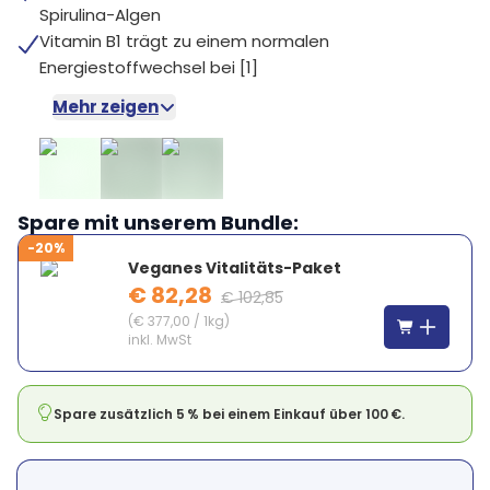
Spirulina-Algen
Vitamin B1 trägt zu einem normalen
Energiestoffwechsel bei [1]
Mehr zeigen
Spare mit unserem Bundle:
-20%
Veganes Vitalitäts-Paket
€ 82,28
€ 102,85
(
€ 377,00
/
1kg
)
inkl. MwSt
Spare zusätzlich 5 % bei einem Einkauf über 100 €.