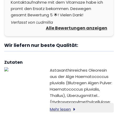
Kontaktaufnahme mit dem Vitamaze habe ich
promt den Ersatz bekommen. Deswegen
gesamt Bewertung 5 🌟! Vielen Dank!
Verfasst von Ludmilla
Alle Bewertungen anzeigen
Wir liefern nur beste Qualität:
Zutaten
Astaxanthinreiches Oleoresin
aus der Alge Haematococcus
pluvialis (Blutregen Algen Pulver:
Haematococcus pluvialis,
Thallus), Überzugsmittel
(Hydroxypropylmethylcellulose;
pflanzliche Kapselhülle), Spirulina
Mehr lesen
Algen Pulver (Arthrospira