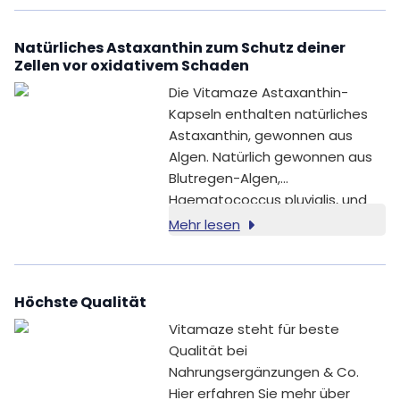
Platensis, Thallus), Füllstoff
(Mikrokristalline Cellulose),
Natürliches Astaxanthin zum Schutz deiner
Thiamin HCl (Vitamin B1).
Zellen vor oxidativem Schaden
Die Vitamaze Astaxanthin-
Kapseln enthalten natürliches
Astaxanthin, gewonnen aus
Algen. Natürlich gewonnen aus
Blutregen-Algen,
Haematococcus pluvialis, und
Spirulina-Algen, Arthrospira
Mehr lesen
platensis, liefert jede Kapsel
eine hohe Dosis von 4 mg
natürlichem Astaxanthin.
Höchste Qualität
Vitamaze steht für beste
Qualität bei
Nahrungsergänzungen & Co.
Hier erfahren Sie mehr über