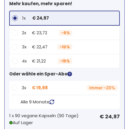
Mehr kaufen, mehr sparen!
1x
€ 24,97
2x
€ 23,72
-
5%
3x
€ 22,47
-
10%
4x
€ 21,22
-
15%
Dein persönlicher Rabatt
Oder wähle ein Spar-Abo
1
x
€ 0,00
-
%
3x
€ 19,98
Immer
-
20%
Alle 9 Monate
1 x
90 vegane Kapseln
(
90
Tage
)
€ 24,97
Auf Lager