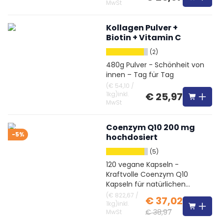
MwSt
Kollagen Pulver +
Biotin + Vitamin C
(2)
480g Pulver - Schönheit von
innen – Tag für Tag
(
€ 54,10
/
1kg
)
inkl.
€ 25,97
MwSt
Coenzym Q10 200 mg
-5%
hochdosiert
(5)
120 vegane Kapseln -
Kraftvolle Coenzym Q10
Kapseln für natürlichen
Antioxidans-Schutz
(
€ 822,67
/
€ 37,02
1kg
)
inkl.
€ 38,97
MwSt