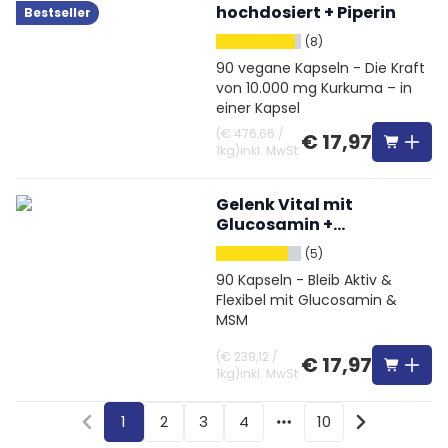
hochdosiert + Piperin
Bestseller
(8)
90 vegane Kapseln - Die Kraft
von 10.000 mg Kurkuma – in
einer Kapsel
(
€ 476,66
/
€ 17,97
1kg
)
inkl. MwSt
Gelenk Vital mit
Glucosamin +
Chondroitin + MSM +
(5)
Hyaluronsäure
90 Kapseln - Bleib Aktiv &
Flexibel mit Glucosamin &
MSM
(
€ 239,12
/
€ 17,97
1kg
)
inkl. MwSt
1
2
3
4
10
More pages