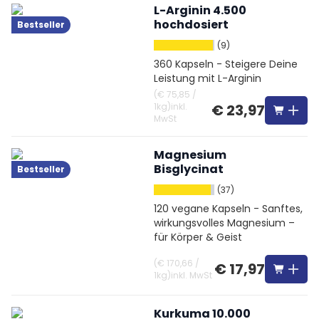
L-Arginin 4.500
hochdosiert
Bestseller
(9)
360 Kapseln - Steigere Deine
Leistung mit L-Arginin
(
€ 75,85
/
1kg
)
inkl.
€ 23,97
MwSt
Magnesium
Bisglycinat
Bestseller
(37)
120 vegane Kapseln - Sanftes,
wirkungsvolles Magnesium –
für Körper & Geist
(
€ 170,66
/
€ 17,97
1kg
)
inkl. MwSt
Kurkuma 10.000