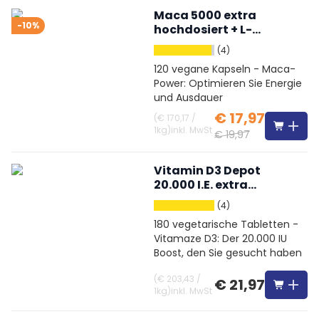
Maca 5000 extra
-10%
hochdosiert + L-
Arginin + OPC +
(4)
Vitamine + Zink
120 vegane Kapseln - Maca-
Power: Optimieren Sie Energie
und Ausdauer
€ 17,97
(
€ 170,17
/
1kg
)
inkl. MwSt
€ 19,97
Vitamin D3 Depot
20.000 I.E. extra
hochdosiert
(4)
180 vegetarische Tabletten -
Vitamaze D3: Der 20.000 IU
Boost, den Sie gesucht haben
(
€ 203,43
/
€ 21,97
1kg
)
inkl. MwSt