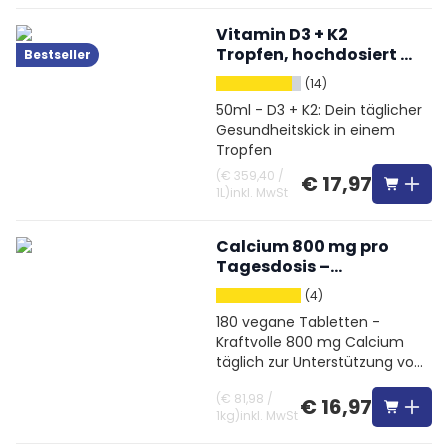
Vitamin D3 + K2
Tropfen, hochdosiert &
Bestseller
vegetarisch
(14)
50ml - D3 + K2: Dein täglicher
Gesundheitskick in einem
Tropfen
(
€ 359,40
/
€ 17,97
1L
)
inkl. MwSt
Calcium 800 mg pro
Tagesdosis –
hochdosiert
(4)
180 vegane Tabletten -
Kraftvolle 800 mg Calcium
täglich zur Unterstützung von
Knochen und Muskeln
(
€ 81,98
/
€ 16,97
1kg
)
inkl. MwSt