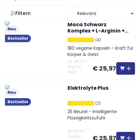
Filtern
Maca Schwarz
Neu
Komplex + L-Arginin +
Tribulus + Ginseng
Bestseller
(4)
180 vegane Kapseln - Kraft für
Körper & Geist
(
€ 118,75
/
1kg
)
inkl.
€ 25,97
MwSt
Elektrolyte Plus
Neu
Bestseller
(2)
25 Beutel - Intelligente
Flüssigkeitszufuhr
(
€ 115,42
/
1kg
)
inkl.
€ 25,97