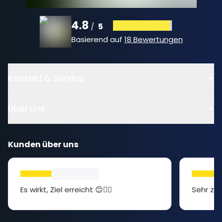
4.8
5
/
Basierend auf
18 Bewertungen
Kontakt & Service
Über uns
Kunden über uns
Es wirkt, Ziel erreicht 😊👍🏻
Sehr zuf