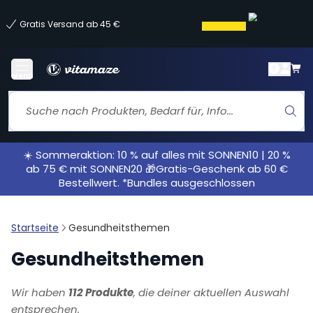
Gratis Versand ab 45 €
Menü
☀️ Sommeraktion: 10 % auf alles mit SONNEN10 | 20 %
ab 75 € mit SONNEN20 🎁Gratis-Geschenk ab 60 €
Bestellwert. *Bundles ausgeschlossen
Startseite
Gesundheitsthemen
Gesundheitsthemen
Wir haben
112 Produkte
, die deiner aktuellen Auswahl
entsprechen.