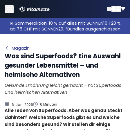
Was sind Superfoods?
Menü
Was solltest du bei Superfoods beachten?
☀️ Sommeraktion: 10 % auf alles mit SONNEN10 | 20 %
Eine Auswahl von Superfoods
ab 75 CHF mit SONNEN20. *Bundles ausgeschlossen
Einheimische Superfoods
Magazin
Was sind Superfoods? Eine Auswahl
gesunder Lebensmittel – und
heimische Alternativen
Gesunde Ernährung leicht gemacht – mit Superfoods
und heimischen Alternativen
6 Minuten
6. Jan. 2026
Alle reden von Superfoods. Aber was genau steckt
dahinter? Welche Superfoods gibt es und welche
sind besonders gesund? Wir stellen dir einige