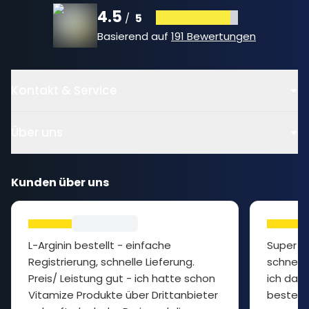
4.5
5
/
Basierend auf
191 Bewertungen
Kontakt & Service
Über uns
Kunden über uns
L-Arginin bestellt - einfache
Super P
Registrierung, schnelle Lieferung.
schnelle
Preis/ Leistung gut - ich hatte schon
ich das 
Vitamize Produkte über Drittanbieter
bestelle