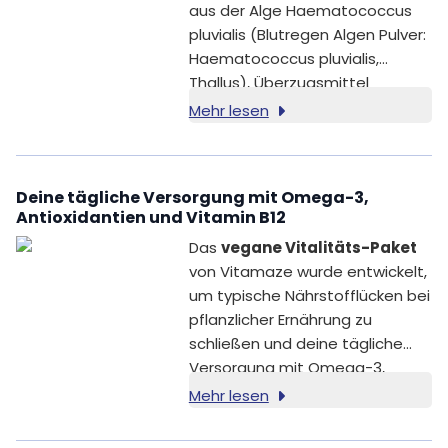
aus der Alge Haematococcus
pluvialis (Blutregen Algen Pulver:
Haematococcus pluvialis,
Thallus), Überzugsmittel
(Hydroxypropylmethylcellulose;
Mehr lesen
pflanzliche Kapselhülle), Spirulina
Algen Pulver (Arthrospira
Platensis, Thallus), Füllstoff
Deine tägliche Versorgung mit Omega-3,
(Mikrokristalline Cellulose),
Antioxidantien und Vitamin B12
Thiamin HCl (Vitamin B1).
Das
vegane Vitalitäts-Paket
von Vitamaze wurde entwickelt,
um typische Nährstofflücken bei
pflanzlicher Ernährung zu
schließen und deine tägliche
Versorgung mit Omega-3,
Astaxanthin und Vitamin B12
Mehr lesen
gezielt zu unterstützen.