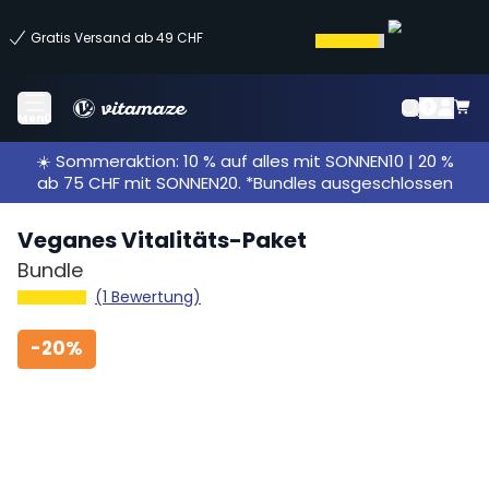
Gratis Versand ab 49 CHF
Menü
☀️ Sommeraktion: 10 % auf alles mit SONNEN10 | 20 %
ab 75 CHF mit SONNEN20. *Bundles ausgeschlossen
Veganes Vitalitäts-Paket
Bundle
(1 Bewertung)
-
20%