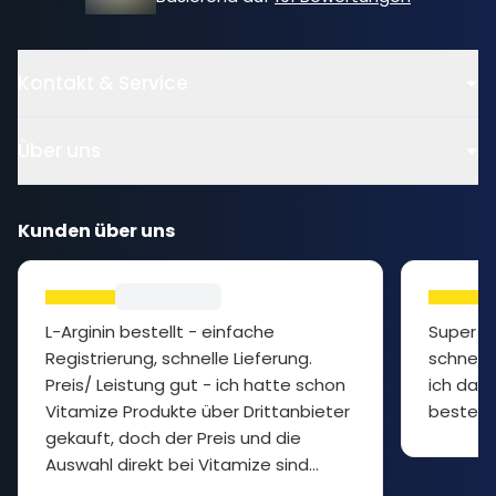
Kontakt & Service
Über uns
Kunden über uns
L-Arginin bestellt - einfache
Super P
Registrierung, schnelle Lieferung.
schnelle
Preis/ Leistung gut - ich hatte schon
ich das 
Vitamize Produkte über Drittanbieter
bestelle
gekauft, doch der Preis und die
Auswahl direkt bei Vitamize sind
besser... cooler Shop