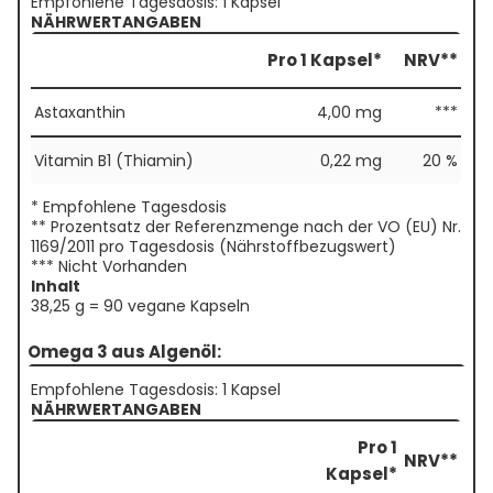
Empfohlene Tagesdosis: 1 Kapsel
NÄHRWERTANGABEN
Pro 1 Kapsel*
NRV**
Astaxanthin
4,00 mg
***
Vitamin B1 (Thiamin)
0,22 mg
20 %
* Empfohlene Tagesdosis
** Prozentsatz der Referenzmenge nach der VO (EU) Nr.
1169/2011 pro Tagesdosis (Nährstoffbezugswert)
*** Nicht Vorhanden
Inhalt
38,25 g = 90 vegane Kapseln
Omega 3 aus Algenöl:
Empfohlene Tagesdosis: 1 Kapsel
NÄHRWERTANGABEN
Pro 1
NRV**
Kapsel*