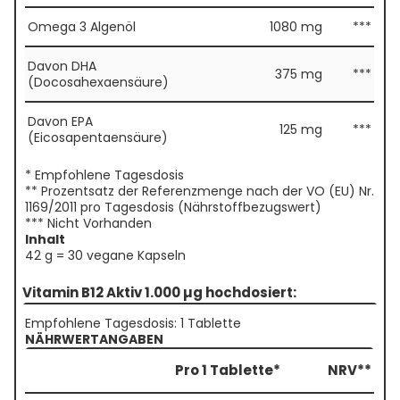
Omega 3 Algenöl
1080 mg
***
Davon DHA
375 mg
***
(Docosahexaensäure)
Davon EPA
125 mg
***
(Eicosapentaensäure)
* Empfohlene Tagesdosis
** Prozentsatz der Referenzmenge nach der VO (EU) Nr.
1169/2011 pro Tagesdosis (Nährstoffbezugswert)
*** Nicht Vorhanden
Inhalt
42 g = 30 vegane Kapseln
Vitamin B12 Aktiv 1.000 µg hochdosiert:
Empfohlene Tagesdosis: 1 Tablette
NÄHRWERTANGABEN
Pro 1 Tablette*
NRV**