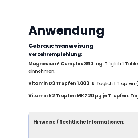
Magnesium trägt zur Erhaltung normaler Kno
Magnesium trägt zu einer normalen Muskelfun
Magnesium trägt zu einem normalen Energie
Anwendung
Magnesium trägt zu einer normalen Funktion
Magnesium trägt zur Verringerung von Müdig
Gebrauchsanweisung
Verzehrempfehlung:
Magnesium³ Complex 350 mg:
Täglich 1 Tab
einnehmen.
Vitamin D3 Tropfen 1.000 IE:
Täglich 1 Tropfen 
Vitamin K2 Tropfen MK7 20 µg je Tropfen:
Täg
Hinweise / Rechtliche Informationen: