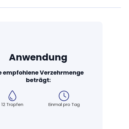
hte und hochwertige Inhaltsstoffe in die
erfügbarkeit bei vielen unserer Produkte durch
e zum Beispiel künstliche Farb- und
nesiumstearat. Nur wenn technisch unbedingt
e wie mikrokristalline Cellulose oder
Anwendung
ie Kraft und Verträglichkeit der Wirkstoffe
e empfohlene Verzehrmenge
e Nahrungsergänzungsmittel sind frei von
beträgt:
nungspflichtigen Allergenen.
en von unabhängigen und akkreditierten
 Top-Qualität, auf die Sie sich verlassen
12 Tropfen
Einmal pro Tag
getarier bzw. Veganer geeignet. Bei den wenigen
tine als Kapselhülle verzichten können,
e Schweinegelatine.