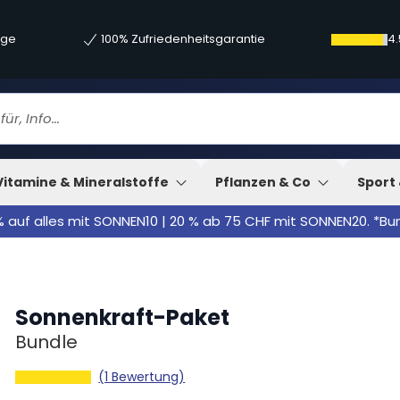
age
100% Zufriedenheitsgarantie
4.
Vitamine & Mineralstoffe
Pflanzen & Co
Sport 
% auf alles mit SONNEN10 | 20 % ab 75 CHF mit SONNEN20. *B
Sonnenkraft-Paket
Bundle
(1 Bewertung)