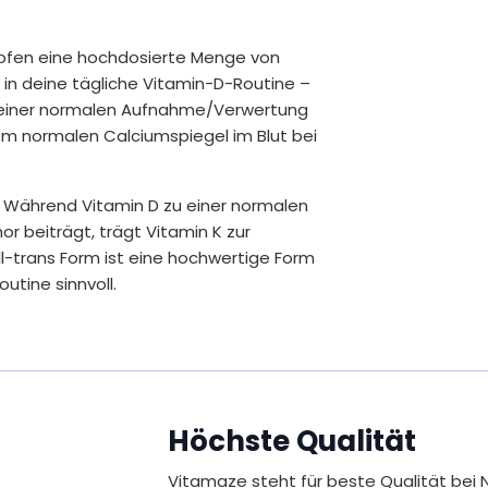
Vitamin D3 Tropfen 1.000 IE:
ropfen eine hochdosierte Menge von
Empfohlene Tagesdosis: 1 Tropfen
NÄHRWERTANGABEN
al in deine tägliche Vitamin-D-Routine –
zu einer normalen Aufnahme/Verwertung
em normalen Calciumspiegel im Blut bei
Vitamin D3
. Während Vitamin D zu einer normalen
* Empfohlene Tagesdosis
 beiträgt, trägt Vitamin K zur
** Prozentsatz der Referenzmenge nach d
(Nährstoffbezugswert)
ll-trans Form ist eine hochwertige Form
Inhalt
utine sinnvoll.
50 ml = ca. 1.700 Tropfen
ex
. Viele Menschen achten im Winter
Vitamin K2 Tropfen MK7 20 µg je Tr
esium trägt zu einem normalen
Empfohlene Tagesdosis: 10 Tropfen
unktion und zu einer normalen Funktion
NÄHRWERTANGABEN
gnesium zur Verringerung von
Höchste Qualität
Pro 1 Tro
arkes Winter-Wellness-Ritual – damit du
Vitamaze steht für beste Qualität bei 
Vitamin K2
2