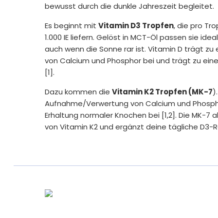
bewusst durch die dunkle Jahreszeit begleitet.
Es beginnt mit
Vitamin D3 Tropfen
, die pro T
1.000 IE liefern. Gelöst in MCT-Öl passen sie ide
auch wenn die Sonne rar ist. Vitamin D trägt 
von Calcium und Phosphor bei und trägt zu ein
[1].
Dazu kommen die
Vitamin K2 Tropfen (MK-7
)
Aufnahme/Verwertung von Calcium und Phosphor
Erhaltung normaler Knochen bei [1,2]. Die MK-7 a
von Vitamin K2 und ergänzt deine tägliche D3-Ro
Das letzte Element ist der
Magnesium³ Kompl
besonders auf ihre Nährstoffversorgung. Magn
Energiestoffwechsel, zu einer normalen Muskelf
des Nervensystems bei [3]. Außerdem trägt Ma
Müdigkeit und Ermüdung bei [3].
Zusammen
bilden diese drei Essentials ein st