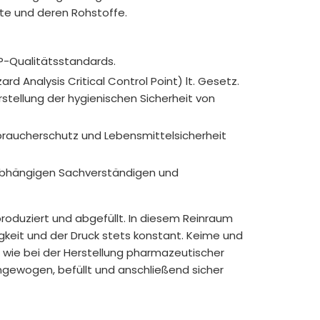
te und deren Rohstoffe.
er VO (EU) Nr. 1169/2011 pro Tagesdosis
P-Qualitätsstandards.
rd Analysis Critical Control Point) lt. Gesetz.
tellung der hygienischen Sicherheit von
braucherschutz und Lebensmittelsicherheit
nabhängigen Sachverständigen und
roduziert und abgefüllt. In diesem Reinraum
igkeit und der Druck stets konstant. Keime und
t wie bei der Herstellung pharmazeutischer
ngewogen, befüllt und anschließend sicher
flichtige Allergene und unnötige