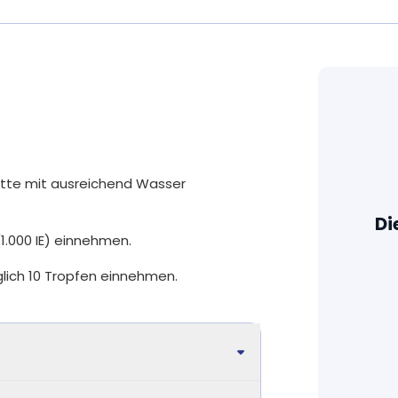
chen bei.
Zusätze
ktion bei.
Bei uns kommen nur sorgfältig ausgesuc
stoffwechsel bei.
Fertigpackung. Wir erreichen beste Biov
 des Nervensystems bei.
bewusst ausgewählte Rohstoffe.
keit und Ermüdung bei.
Auf unnötige Zusätze verzichten wir, wi
Aromastoffe oder das Trennmittel Mag
nötig verwenden wir pflanzliche Füllstoff
Akazienfaser.
lette mit ausreichend Wasser
Alle Produkte sind so rein wie möglich: d
Di
stehen im Vordergrund. Fast alle unser
(1.000 IE) einnehmen.
Gluten, Laktose und anderen kennzeich
lich 10 Tropfen einnehmen.
Unsere Nahrungsergänzungsmittel werd
Laboren in Deutschland geprüft. Für eine
können. Fast alle Produkte sind für Ve
Produkten, bei denen wir nicht auf Gela
verwenden wir Rindergelatine und kein