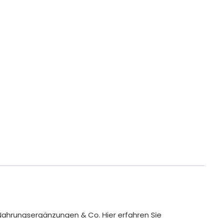
1 Tropfen*
NRV**
25 μg (1000 IE)
500 %
er VO (EU) Nr. 1169/2011 pro Tagesdosis
opfen:
pfen
Pro 10 Tropfen*
NRV**
Nahrungsergänzungen & Co. Hier erfahren Sie
0 μg
200 μg
266,67 %