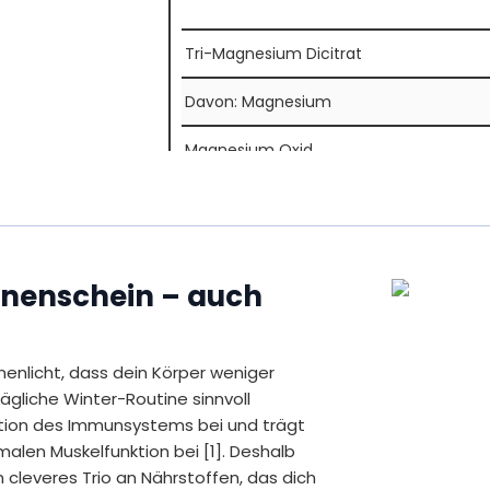
Tri-Magnesium Dicitrat
Davon: Magnesium
Magnesium Oxid
Davon: Magnesium
Magnesium Carbonat
nnenschein – auch
Davon: Magnesium
Gesamt: Magnesium
enlicht, dass dein Körper weniger
* Empfohlene Tagesdosis
tägliche Winter-Routine sinnvoll
** Prozentsatz der Referenzmenge nach d
nktion des Immunsystems bei und trägt
(Nährstoffbezugswert)
Inhalt
alen Muskelfunktion bei [1]. Deshalb
198 g = 180 vegane Tabletten
 cleveres Trio an Nährstoffen, das dich