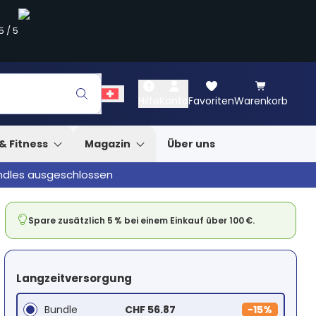
5
/
5
Hilfe
Konto
Favoriten
Warenkorb
& Fitness
Magazin
Über uns
undles ausgeschlossen
Spare zusätzlich 5 % bei einem Einkauf über 100 €.
Langzeitversorgung
Bundle
CHF 56.87
-
15%