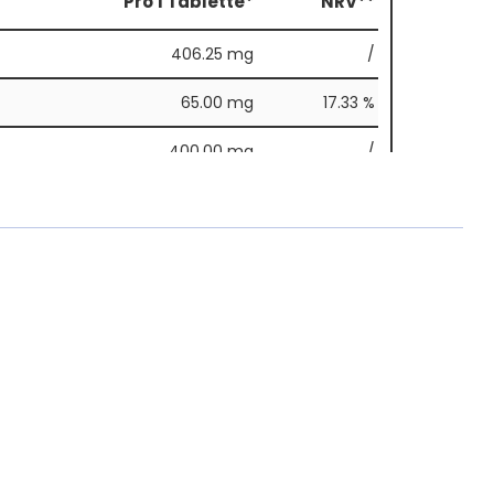
Pro 1 Tablette*
NRV**
406.25 mg
/
65.00 mg
17.33 %
400.00 mg
/
240.00 mg
64.00 %
160.00 mg
/
45.00 mg
12.00 %
350.00 mg
93.33 %
er VO (EU) Nr. 1169/2011 pro Tagesdosis