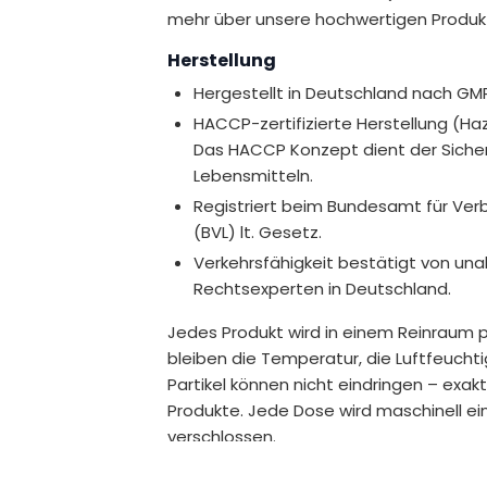
el wird.
mehr über unsere hochwertigen Produk
* Empfohlene Tagesdosis
ensmittelsicherheit (EFSA) zugelassene
Herstellung
** Prozentsatz der Referenzmenge nach d
(Nährstoffbezugswert)
Hergestellt in Deutschland nach GM
Inhalt
50 ml = ca. 1.700 Tropfen
HACCP-zertifizierte Herstellung (Haza
Das HACCP Konzept dient der Sichers
 des Immunsystems bei.
Lebensmitteln.
en bei.
Registriert beim Bundesamt für Ver
Muskelfunktion bei.
(BVL) lt. Gesetz.
e/Verwertung von Calcium und
Verkehrsfähigkeit bestätigt von u
Rechtsexperten in Deutschland.
iegel im Blut bei.
Jedes Produkt wird in einem Reinraum p
bleiben die Temperatur, die Luftfeucht
Partikel können nicht eindringen – exak
en bei.
Produkte. Jede Dose wird maschinell ei
verschlossen.
Ohne Gentechnik, kennzeichnungsp