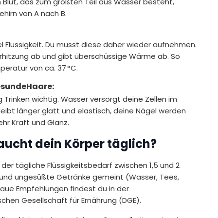
 Blut, das zum größten Teil aus Wasser besteht,
ehirn von A nach B.
el Flüssigkeit. Du musst diese daher wieder aufnehmen.
erhitzung ab und gibt überschüssige Wärme ab. So
eratur von ca. 37 °C.
gesundeHaare:
g Trinken wichtig. Wasser versorgt deine Zellen im
ibt länger glatt und elastisch, deine Nägel werden
r Kraft und Glanz.
raucht dein Körper täglich?
er tägliche Flüssigkeitsbedarf zwischen 1,5 und 2
eie und ungesüßte Getränke gemeint (Wasser, Tees,
naue Empfehlungen findest du in der
chen Gesellschaft für Ernährung (DGE).