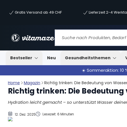
Gratis Versand ab 49 CHF
Lieferzeit 2-4 Werkt
Warum ist Trinken so wichtig?
Wie viel Flüssigkeit braucht dein Körper täglich?
Mehr Wasser trinken leicht gemacht – 5 einfacheTrick
Was passiert, wenn du zu wenig trinkst
Erfrischend & gesund: Die besten Durstlöscher
Bestseller
Neu
Gesundheitsthemen
☀️ Sommeraktion: 10 
Home
Magazin
Richtig trinken: Die Bedeutung von Wasse
Richtig trinken: Die Bedeutung
Hydration leicht gemacht – so unterstützt Wasser dein
Lesezeit: 6 Minuten
12. Dez. 2025