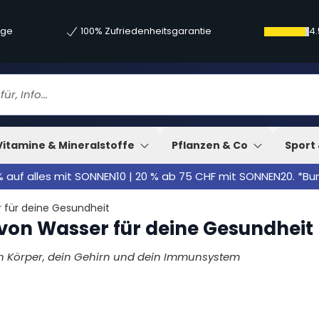
age
100% Zufriedenheitsgarantie
4.
s:
Vitamine & Mineralstoffe
Pflanzen & Co
Sport 
% auf alles mit SONNEN10 | 20 % ab 75 CHF mit SONNEN20. *B
r für deine Gesundheit
 von Wasser für deine Gesundheit
en Körper, dein Gehirn und dein Immunsystem