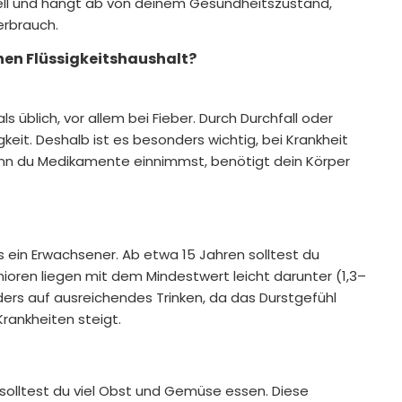
duell und hängt ab von deinem Gesundheitszustand,
erbrauch.
nen Flüssigkeitshaushalt?
s üblich, vor allem bei Fieber. Durch Durchfall oder
igkeit. Deshalb ist es besonders wichtig, bei Krankheit
enn du Medikamente einnimmst, benötigt dein Körper
s ein Erwachsener. Ab etwa 15 Jahren solltest du
enioren liegen mit dem Mindestwert leicht darunter (1,3–
nders auf ausreichendes Trinken, da das Durstgefühl
Krankheiten steigt.
olltest du viel Obst und Gemüse essen. Diese