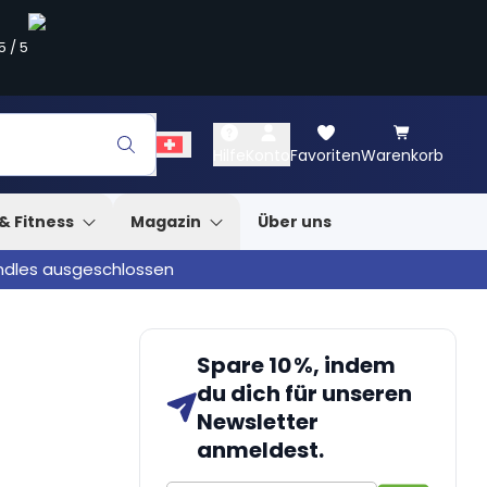
5
/
5
Hilfe
Konto
Favoriten
Warenkorb
& Fitness
Magazin
Über uns
undles ausgeschlossen
Spare 10 %, indem
du dich für unseren
Newsletter
anmeldest.