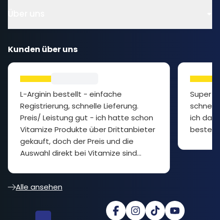
Über uns
Kunden über uns
L-Arginin bestellt - einfache
Super P
Registrierung, schnelle Lieferung.
schnelle
Preis/ Leistung gut - ich hatte schon
ich das 
Vitamize Produkte über Drittanbieter
bestelle
gekauft, doch der Preis und die
Auswahl direkt bei Vitamize sind
besser... cooler Shop
Alle ansehen