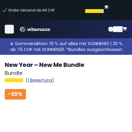
Gratis Versand ab 49 CHF
Menü
☀️ Sommeraktion: 10 % auf alles mit SONNEN10 | 20 %
ab 75 CHF mit SONNEN20. *Bundles ausgeschlossen
New Year – New Me Bundle
Bundle
(1 Bewertung)
-
20%