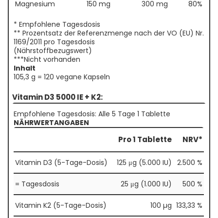
Magnesium
150 mg
300 mg
80%
* Empfohlene Tagesdosis
** Prozentsatz der Referenzmenge nach der VO (EU) Nr.
1169/2011 pro Tagesdosis
(Nährstoffbezugswert)
***Nicht vorhanden
Inhalt
105,3 g = 120 vegane Kapseln
Vitamin D3 5000 IE + K2:
Empfohlene Tagesdosis: Alle 5 Tage 1 Tablette
NÄHRWERTANGABEN
Pro 1 Tablette
NRV*
Vitamin D3 (5-Tage-Dosis)
125 μg (5.000 IU)
2.500 %
= Tagesdosis
25 μg (1.000 IU)
500 %
Vitamin K2 (5-Tage-Dosis)
100 µg
133,33 %