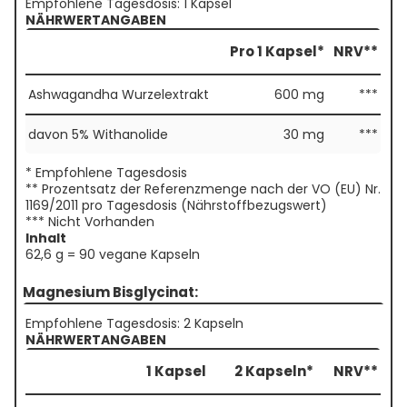
Empfohlene Tagesdosis: 1 Kapsel
NÄHRWERTANGABEN
Pro 1 Kapsel*
NRV**
Ashwagandha Wurzelextrakt
600 mg
***
davon 5% Withanolide
30 mg
***
* Empfohlene Tagesdosis
** Prozentsatz der Referenzmenge nach der VO (EU) Nr.
1169/2011 pro Tagesdosis (Nährstoffbezugswert)
*** Nicht Vorhanden
Inhalt
62,6 g = 90 vegane Kapseln
Magnesium Bisglycinat:
Empfohlene Tagesdosis: 2 Kapseln
NÄHRWERTANGABEN
1 Kapsel
2 Kapseln*
NRV**