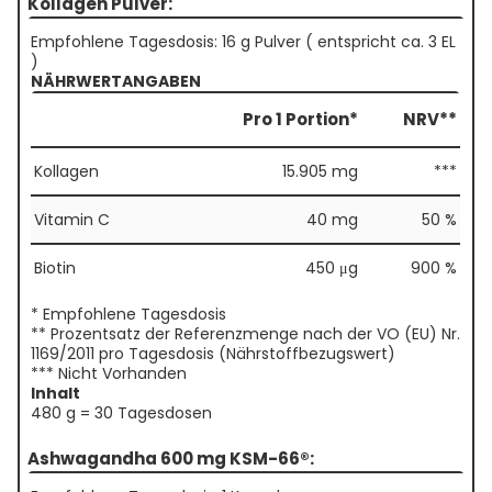
Kollagen Pulver:
Empfohlene Tagesdosis: 16 g Pulver ( entspricht ca. 3 EL
)
NÄHRWERTANGABEN
Pro 1 Portion*
NRV**
Kollagen
15.905 mg
***
Vitamin C
40 mg
50 %
Biotin
450 μg
900 %
* Empfohlene Tagesdosis
** Prozentsatz der Referenzmenge nach der VO (EU) Nr.
1169/2011 pro Tagesdosis (Nährstoffbezugswert)
*** Nicht Vorhanden
Inhalt
480 g = 30 Tagesdosen
Ashwagandha 600 mg KSM-66®: