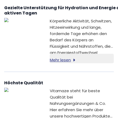
Gezielte Unterstützung für Hydration und Energie 
aktiven Tagen
Körperliche Aktivität, Schwitzen,
Hitzeeinwirkung und lange,
fordernde Tage erhöhen den
Bedarf des Körpers an
Flüssigkeit und Nährstoffen, die
am Energiestoffwechsel
beteiligt sind. Ein ausgeglichener
Mehr lesen
Flüssigkeits- und
Elektrolythaushalt spielt dabei
eine wichtige Rolle für deine
Höchste Qualität
tägliche Performance, dein
Wohlbefinden und deine aktive
Vitamaze steht für beste
Routine.
Qualität bei
Nahrungsergänzungen & Co.
Hier erfahren Sie mehr über
unsere hochwertigen Produkte