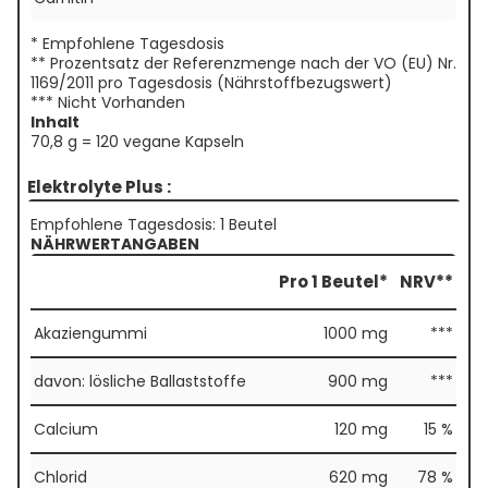
* Empfohlene Tagesdosis
** Prozentsatz der Referenzmenge nach der VO (EU) Nr.
1169/2011 pro Tagesdosis (Nährstoffbezugswert)
*** Nicht Vorhanden
Inhalt
70,8 g = 120 vegane Kapseln
Elektrolyte Plus :
Empfohlene Tagesdosis: 1 Beutel
NÄHRWERTANGABEN
Pro 1 Beutel*
NRV**
Akaziengummi
1000 mg
***
davon: lösliche Ballaststoffe
900 mg
***
Calcium
120 mg
15 %
Chlorid
620 mg
78 %