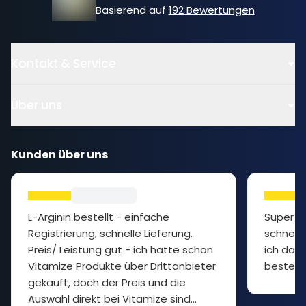
Basierend auf
192 Bewertungen
Kontakt & Service
Über uns
Kunden über uns
L-Arginin bestellt - einfache
Super P
Registrierung, schnelle Lieferung.
schnelle
Preis/ Leistung gut - ich hatte schon
ich das 
Vitamize Produkte über Drittanbieter
bestelle
gekauft, doch der Preis und die
Auswahl direkt bei Vitamize sind