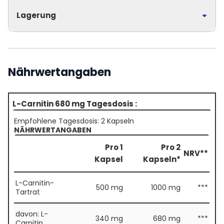
Lagerung
Nährwertangaben
L-Carnitin 680 mg Tagesdosis :
Empfohlene Tagesdosis: 2 Kapseln
NÄHRWERTANGABEN
Pro 1
Pro 2
NRV**
Kapsel
Kapseln*
L-Carnitin-
500 mg
1000 mg
***
Tartrat
davon: L-
340 mg
680 mg
***
Carnitin