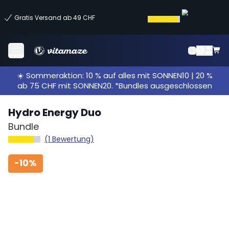
Gratis Versand ab 49 CHF
Menü
☀️ Sommeraktion: 10 % auf alles mit SONNEN10 | 20 %
ab 75 CHF mit SONNEN20. *Bundles ausgeschlossen
Hydro Energy Duo
Bundle
(1 Bewertung)
-
10%