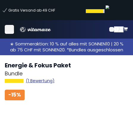
Gratis Versand ab 49 CHF
Menü
☀️ Sommeraktion: 10 % auf alles mit SONNEN10 | 20 %
ab 75 CHF mit SONNEN20. *Bundles ausgeschlossen
Energie & Fokus Paket
Bundle
(1 Bewertung)
-
15%