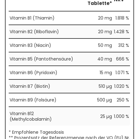
Tablette*
Vitamin B1 (Thiamin)
20 mg
1.818 %
Vitamin B2 (Riboflavin)
20 mg
1.428 %
Vitamin B3 (Niacin)
50 mg
312 %
Vitamin B5 (Pantothensäure)
40 mg
666 %
Vitamin B6 (Pyridoxin)
15 mg
1.071 %
Vitamin B7 (Biotin)
510 µg
1.020 %
Vitamin B9 (Folsäure)
500 µg
250 %
Vitamin B12
25 µg
1.000 %
(Methylcobalamin)
* Empfohlene Tagesdosis
** Prozentsatz der Referenzmenge nach der VO (EU) Nr.