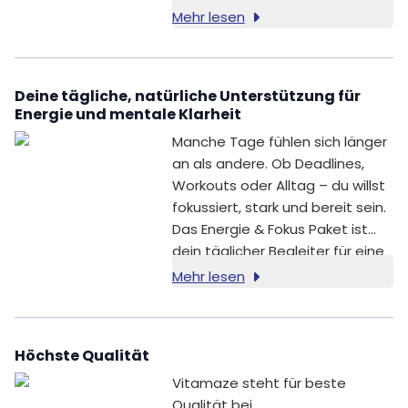
Calcium D-Pantothenate,
Mehr lesen
Riboflavin, Thiamin HCl, Pyridoxin
HCl, Biotin, Folsäure,
Methylcobalamin.
Deine tägliche, natürliche Unterstützung für
Energie und mentale Klarheit
Manche Tage fühlen sich länger
an als andere. Ob Deadlines,
Workouts oder Alltag – du willst
fokussiert, stark und bereit sein.
Das Energie & Fokus Paket ist
dein täglicher Begleiter für eine
bewusste Routine rund um
Mehr lesen
Energie und Fokus – ganz ohne
Nervosität.
Höchste Qualität
Vitamaze steht für beste
Qualität bei