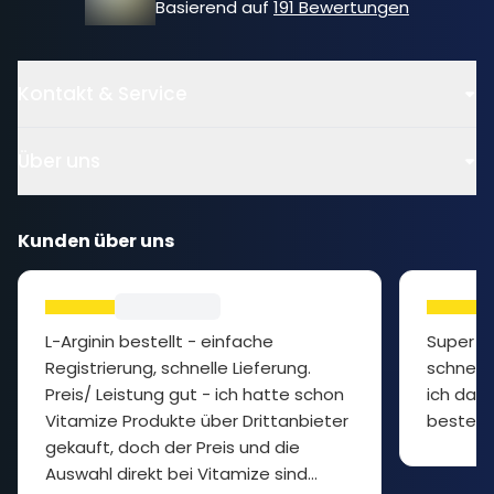
Basierend auf
191 Bewertungen
Kontakt & Service
Über uns
Kunden über uns
L-Arginin bestellt - einfache
Super P
Registrierung, schnelle Lieferung.
schnelle
Preis/ Leistung gut - ich hatte schon
ich das 
Vitamize Produkte über Drittanbieter
bestelle
gekauft, doch der Preis und die
Auswahl direkt bei Vitamize sind