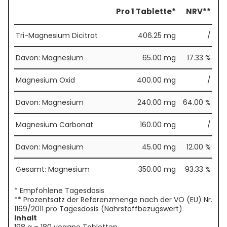
Pro 1 Tablette*
NRV**
Tri-Magnesium Dicitrat
406.25 mg
/
Davon: Magnesium
65.00 mg
17.33 %
Magnesium Oxid
400.00 mg
/
Davon: Magnesium
240.00 mg
64.00 %
Magnesium Carbonat
160.00 mg
/
Davon: Magnesium
45.00 mg
12.00 %
Gesamt: Magnesium
350.00 mg
93.33 %
* Empfohlene Tagesdosis
** Prozentsatz der Referenzmenge nach der VO (EU) Nr.
1169/2011 pro Tagesdosis (Nährstoffbezugswert)
Inhalt