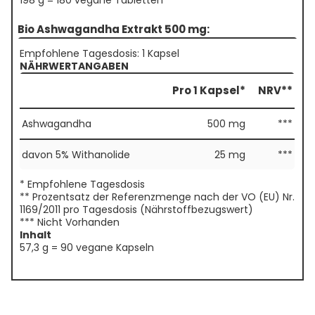
198 g = 180 vegane Tabletten
Bio Ashwagandha Extrakt 500 mg:
Empfohlene Tagesdosis: 1 Kapsel
NÄHRWERTANGABEN
Pro 1 Kapsel*
NRV**
Ashwagandha
500 mg
***
davon 5% Withanolide
25 mg
***
* Empfohlene Tagesdosis
** Prozentsatz der Referenzmenge nach der VO (EU) Nr.
1169/2011 pro Tagesdosis (Nährstoffbezugswert)
*** Nicht Vorhanden
Inhalt
57,3 g = 90 vegane Kapseln