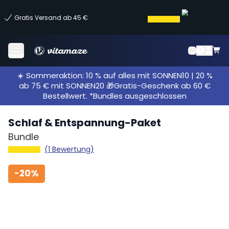
Gratis Versand ab 45 €
Menü
☀️ Sommeraktion: 10 % auf alles mit SONNEN10 | 20 %
ab 75 € mit SONNEN20 🎁Gratis-Geschenk ab 60 €
Bestellwert. *Bundles ausgeschlossen
Schlaf & Entspannung-Paket
Bundle
(1 Bewertung)
-
20%