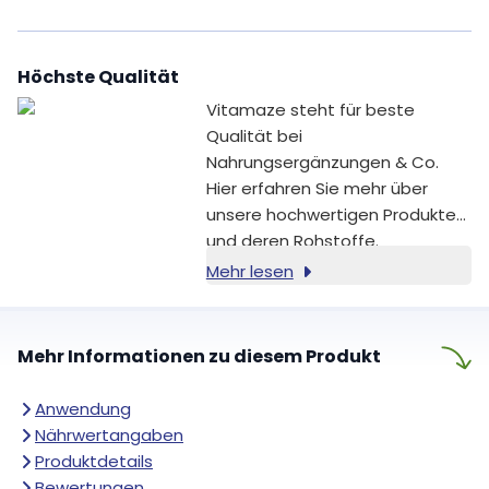
ausgewählten
Nahrungsergänzungsmittel
ergänzen deinen Abend sinnvoll
Höchste Qualität
und begleiten dich dabei,
deinen Tag bewusst ausklingen
Vitamaze steht für beste
zu lassen.
Qualität bei
Nahrungsergänzungen & Co.
Hier erfahren Sie mehr über
unsere hochwertigen Produkte
und deren Rohstoffe.
Mehr lesen
Mehr Informationen zu diesem Produkt
Anwendung
Nährwertangaben
Produktdetails
Bewertungen