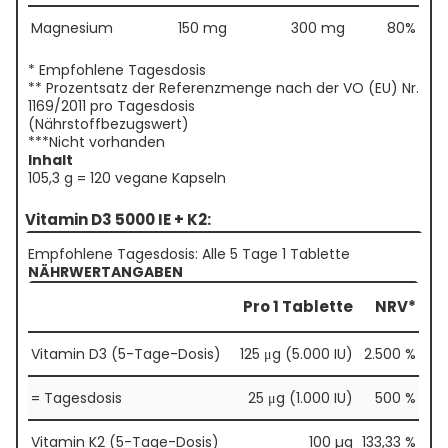
Magnesium
150 mg
300 mg
80%
* Empfohlene Tagesdosis
** Prozentsatz der Referenzmenge nach der VO (EU) Nr.
1169/2011 pro Tagesdosis
(Nährstoffbezugswert)
***Nicht vorhanden
Inhalt
105,3 g = 120 vegane Kapseln
Vitamin D3 5000 IE + K2:
Empfohlene Tagesdosis: Alle 5 Tage 1 Tablette
NÄHRWERTANGABEN
Pro 1 Tablette
NRV*
Vitamin D3 (5-Tage-Dosis)
125 μg (5.000 IU)
2.500 %
= Tagesdosis
25 μg (1.000 IU)
500 %
Vitamin K2 (5-Tage-Dosis)
100 µg
133,33 %