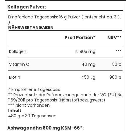
Kollagen Pulver:
Empfohlene Tagesdosis: 16 g Pulver ( entspricht ca. 3 EL
)
NÄHRWERTANGABEN
Pro 1 Portion*
NRV**
Kollagen
15.905 mg
***
Vitamin C
40 mg
50 %
Biotin
450 μg
900 %
* Empfohlene Tagesdosis
** Prozentsatz der Referenzmenge nach der VO (EU) Nr.
1169/2011 pro Tagesdosis (Nährstoffbezugswert)
*** Nicht Vorhanden
Inhalt
480 g = 30 Tagesdosen
Ashwagandha 600 mg KSM-66®: