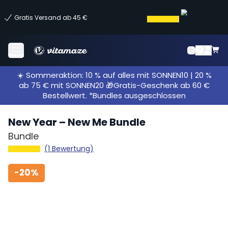
Gratis Versand ab 45 €
Menü
☀️ Sommeraktion: 10 % auf alles mit SONNEN10 | 20 %
ab 75 € mit SONNEN20 🎁Gratis-Geschenk ab 60 €
Bestellwert. *Bundles ausgeschlossen
New Year – New Me Bundle
Bundle
(1 Bewertung)
-
20%