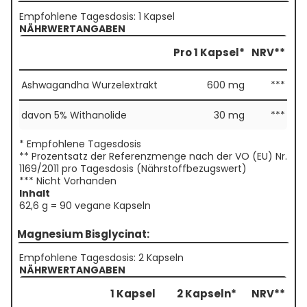
Empfohlene Tagesdosis: 1 Kapsel
NÄHRWERTANGABEN
Pro 1 Kapsel*
NRV**
Ashwagandha Wurzelextrakt
600 mg
***
davon 5% Withanolide
30 mg
***
* Empfohlene Tagesdosis
** Prozentsatz der Referenzmenge nach der VO (EU) Nr.
1169/2011 pro Tagesdosis (Nährstoffbezugswert)
*** Nicht Vorhanden
Inhalt
62,6 g = 90 vegane Kapseln
Magnesium Bisglycinat:
Empfohlene Tagesdosis: 2 Kapseln
NÄHRWERTANGABEN
1 Kapsel
2 Kapseln*
NRV**