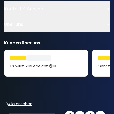
Kontakt & Service
Über uns
Kunden über uns
Es wirkt, Ziel erreicht 😊👍🏻
Sehr zuf
Alle ansehen