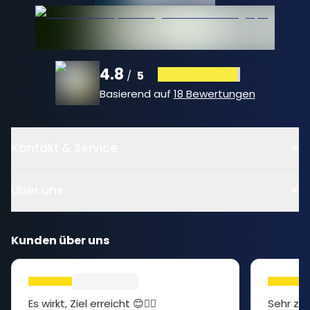
4.8
5
/
Basierend auf
18 Bewertungen
Kontakt & Service
Über uns
Kunden über uns
Es wirkt, Ziel erreicht 😊👍🏻
Sehr zuf