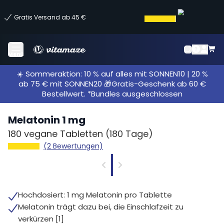
Gratis Versand ab 45 €
Menü
☀️ Sommeraktion: 10 % auf alles mit SONNEN10 | 20 %
ab 75 € mit SONNEN20 🎁Gratis-Geschenk ab 60 €
Bestellwert. *Bundles ausgeschlossen
Melatonin 1 mg
180 vegane Tabletten
(180 Tage)
(2 Bewertungen)
Hochdosiert: 1 mg Melatonin pro Tablette
Melatonin trägt dazu bei, die Einschlafzeit zu
verkürzen [1]