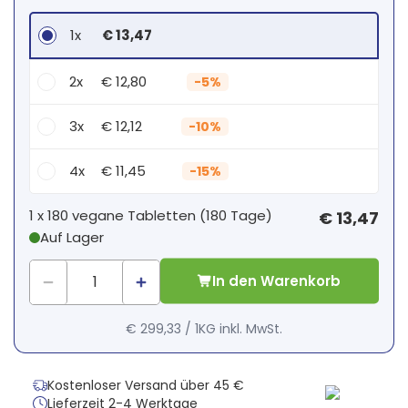
1x
€ 13,47
2x
€ 12,80
-
5%
3x
€ 12,12
-
10%
4x
€ 11,45
-
15%
Dein persönlicher Rabatt
1 x
180 vegane Tabletten
(
180
Tage
)
€ 13,47
Auf Lager
1
x
€ 0,00
-
%
In den Warenkorb
€ 299,33
/
1KG
inkl. MwSt.
Kostenloser Versand über 45 €
Lieferzeit 2-4 Werktage