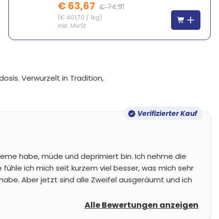
€ 63,67
€ 74,91
(
€ 401,70
/
1kg
)
inkl. MwSt
osis. Verwurzelt in Tradition,
Verifizierter Kauf
obleme habe, müde und deprimiert bin. Ich nehme die
 fühle ich mich seit kurzem viel besser, was mich sehr
 habe. Aber jetzt sind alle Zweifel ausgeräumt und ich
Alle Bewertungen anzeigen