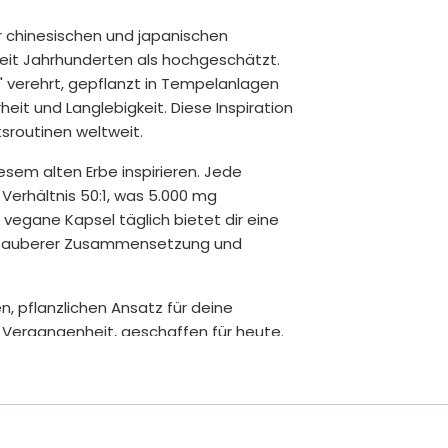
r chinesischen und japanischen
seit Jahrhunderten als hochgeschätzt.
s" verehrt, gepflanzt in Tempelanlagen
heit und Langlebigkeit. Diese Inspiration
sroutinen weltweit.
esem alten Erbe inspirieren. Jede
Verhältnis 50:1, was 5.000 mg
vegane Kapsel täglich bietet dir eine
it sauberer Zusammensetzung und
n, pflanzlichen Ansatz für deine
r Vergangenheit, geschaffen für heute.