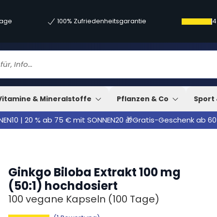
tage
100% Zufriedenheitsgarantie
4
Vitamine & Mineralstoffe
Pflanzen & Co
Sport 
NNEN10 | 20 % ab 75 € mit SONNEN20 🎁Gratis-Geschenk ab 60
Ginkgo Biloba Extrakt 100 mg
(50:1) hochdosiert
100 vegane Kapseln
(100 Tage)