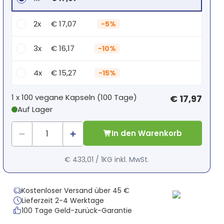
2x
€ 17,07
-
5%
3x
€ 16,17
-
10%
4x
€ 15,27
-
15%
Dein persönlicher Rabatt
1 x
100 vegane Kapseln
(
100
Tage
)
€ 17,97
Auf Lager
1
x
€ 0,00
-
%
In den Warenkorb
€ 433,01
/
1KG
inkl. MwSt.
Kostenloser Versand über 45 €
Lieferzeit 2-4 Werktage
100 Tage Geld-zurück-Garantie