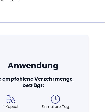
flichtige Allergene und unnötige
hte und hochwertige Inhaltsstoffe in die
erfügbarkeit bei vielen unserer Produkte durch
e zum Beispiel künstliche Farb- und
nesiumstearat. Nur wenn technisch unbedingt
e wie mikrokristalline Cellulose oder
Anwendung
ie Kraft und Verträglichkeit der Wirkstoffe
e empfohlene Verzehrmenge
e Nahrungsergänzungsmittel sind frei von
beträgt:
nungspflichtigen Allergenen.
en von unabhängigen und akkreditierten
 Top-Qualität, auf die Sie sich verlassen
1 Kapsel
Einmal pro Tag
getarier bzw. Veganer geeignet. Bei den wenigen