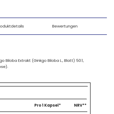
roduktdetails
Bewertungen
kgo Biloba Extrakt (Ginkgo Biloba L., Blatt) 50:1,
ose).
Pro 1 Kapsel*
NRV**