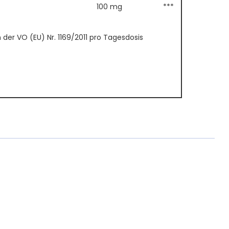
100 mg
***
er VO (EU) Nr. 1169/2011 pro Tagesdosis