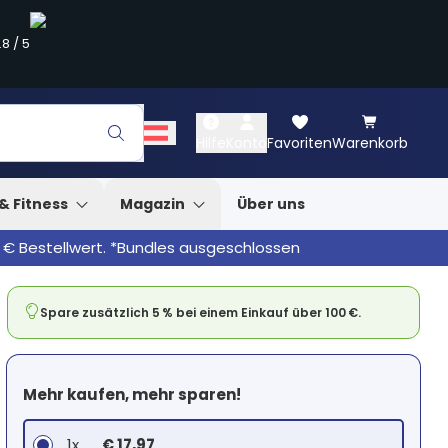
.8
/
5
Hilfe
Konto
Favoriten
Warenkorb
& Fitness
Magazin
Über uns
 € Bestellwert. *Bundles ausgeschlossen
Spare zusätzlich 5 % bei einem Einkauf über 100 €.
Mehr kaufen, mehr sparen!
1x
€ 17,97