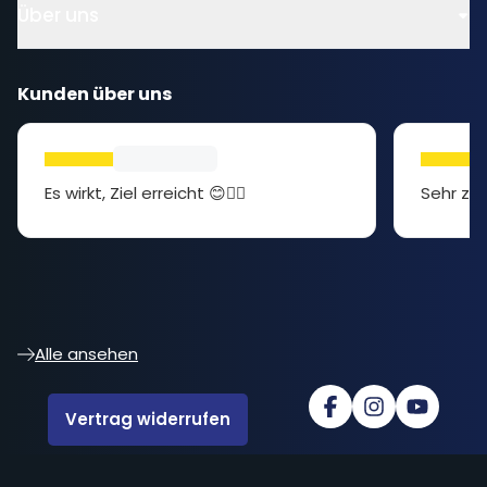
Über uns
Kunden über uns
Es wirkt, Ziel erreicht 😊👍🏻
Sehr zuf
Alle ansehen
Vertrag widerrufen