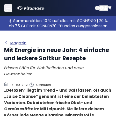
Doch was genau verbirgt sich eigentlich hinter
Menü
einer Saftkur – und worauf solltest du dabei
☀️ Sommeraktion: 10 % auf alles mit SONNEN10 | 20 %
achten?
ab 75 CHF mit SONNEN20. *Bundles ausgeschlossen
Saftkur vorbereiten
Saftfasten mit Obst und Gemüse
So geht es nach der Saftkur weiter
Magazin
Mit Energie ins neue Jahr: 4 einfache
Saftkur: Selbst herstellen oder lieber kaufen?
und leckere Saftkur‑Rezepte
Frische Säfte für Wohlbefinden und neue
Gewohnheiten
4 Minuten
17. Dez. 2025
„Detoxen“ liegt im Trend – und Saftfasten, oft auch
„Juice Cleanse“ genannt, ist eine der beliebtesten
Varianten. Dabei stehen frische Obst- und
Gemüsesäfte im Mittelpunkt. Sie liefern deinem
Körper jede Menge Vitamine, Mineralstoffe,