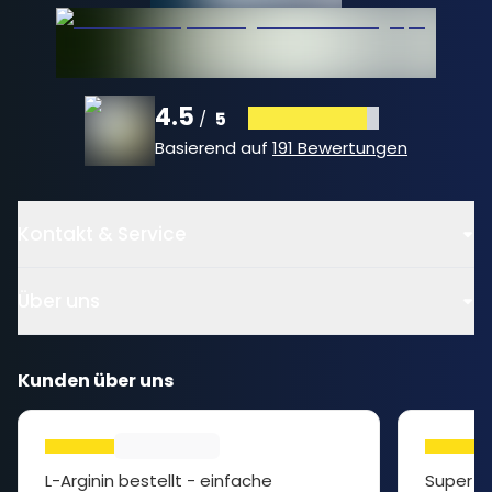
4.5
5
/
Basierend auf
191 Bewertungen
Kontakt & Service
Über uns
Kunden über uns
L-Arginin bestellt - einfache
Super P