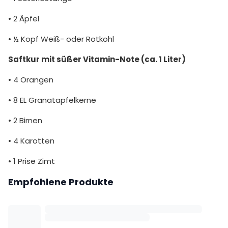
• 2 Äpfel
• ½ Kopf Weiß- oder Rotkohl
Saftkur mit süßer Vitamin-Note (ca. 1 Liter)
• 4 Orangen
• 8 EL Granatapfelkerne
• 2 Birnen
• 4 Karotten
• 1 Prise Zimt
Empfohlene Produkte