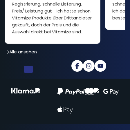
Registrierung, schnelle Lieferung.
schnelle
Preis/ Leistung gut - ich hatte schon
ich das 
Vitamize Produkte über Drittanbieter
bestelle
gekauft, doch der Preis und die
Auswahl direkt bei Vitamize sind
besser... cooler Shop
Alle ansehen